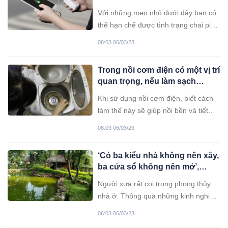
chia sẻ cách kéo dài tuổi thọ
Với những mẹo nhỏ dưới đây bạn có
của máy, ai cũng nên biết
thể hạn chế được tình trạng chai pin
khi sử dụng điện thoại, người thông
08:03 06/03/23
minh đã áp dụng từ lâu.
Trong nồi cơm điện có một vị trí
quan trọng, nếu làm sạch
thường xuyên sẽ giảm 1 nửa
Khi sử dụng nồi cơm điện, biết cách
tiền điện
làm thế này sẽ giúp nồi bền và tiết
kiệm điện.
08:03 06/03/23
‘Có ba kiểu nhà không nên xây,
ba cửa sổ không nên mở’,
những điều cấm kỵ đó là gì?
Người xưa rất coi trọng phong thủy
nhà ở. Thông qua những kinh nghiệm
thực tế, họ đúc kết ra một số điều
06:03 06/03/23
cấm kỵ trong việc xây dựng nhà ở để