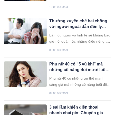
mắt thâm quầng nhưng vẫn toát lên
10:03 06/03/23
vẻ dịu hiền của người đàn bà nhan
sắc.
Thường xuyên chê bai chồng
với người ngoài dẫn đến ly
hôn: 3 điều trong hôn nhân,
Là một người vợ tinh tế sẽ không bao
phụ nữ đừng ”lỡ miệng”
giờ nói quá mức những điều riêng tư
ở trong nhà. Nhưng cũng có nhiều cô
09:03 06/03/23
vợ lại thích đi kể cho người ngoài
những bí mật thầm kín của gia đình
Phụ nữ 40 có “5 vũ khí” mà
mình.
những cô nàng đôi mươi luôn
phải ao ước khiến đàn ông mê
Phụ nữ 40 có những ưu thế mạnh,
mệt
sáng giá mà những cô nàng tuổi đôi
mươi cũng phải ao ước.
09:03 06/03/23
3 sai lầm khiến điện thoại
nhanh chai pin: Chuyên gia