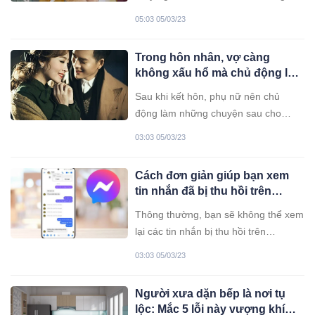
giàu để nuôi con gái” – câu nói này
05:03 05/03/23
tưởng chừng chỉ phản ánh việc kiểm
soát tiền bạc đối với con gái và con
Trong hôn nhân, vợ càng
trai là khác nhau. Song, thực tế sâu
không xấu hổ mà chủ động làm
xa còn là để nói đến việc rèn luyện ý
3 việc này thì chồng yêu mãi
chí, tính cách và tâm lý của con trẻ.
Sau khi kết hôn, phụ nữ nên chủ
động làm những chuyện sau cho
chồng. Nó là cách để giúp tình cảm
03:03 05/03/23
hai bên thắt chặt hơn.
Cách đơn giản giúp bạn xem
tin nhắn đã bị thu hồi trên
Facebook Messenger
Thông thường, bạn sẽ không thể xem
lại các tin nhắn bị thu hồi trên
Messenger. Tuy nhiên, bạn vẫn có
03:03 05/03/23
thể đọc được những tin nhắn này nhờ
mẹo dưới đây.
Người xưa dặn bếp là nơi tụ
lộc: Mắc 5 lỗi này vượng khí