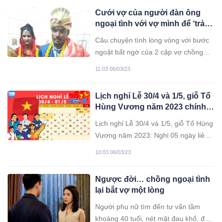
Cưới vợ của người đàn ông
ngoại tình với vợ mình để ‘trả
thù’
Câu chuyện tình lòng vòng với bước
ngoặt bất ngờ của 2 cặp vợ chồng
đang gây xôn xao trên mạng xã hội
11:03 06/03/23
Ấn Độ.
Lịch nghỉ Lễ 30/4 và 1/5, giỗ Tổ
Hùng Vương năm 2023 chính
thức
Lịch nghỉ Lễ 30/4 và 1/5, giỗ Tổ Hùng
Vương năm 2023: Nghỉ 05 ngày liên
tục.
10:03 06/03/23
Ngược đời… chồng ngoại tình
lại bắt vợ một lòng
Người phụ nữ tìm đến tư vấn tầm
khoảng 40 tuổi, nét mặt đau khổ, đôi