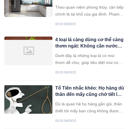
tiêu tan, làm mãi vẫn nghèo khó
Theo quan niệm phong thủy, căn bếp
chính là tài khố của gia đình. Phạm
phải những đại kỵ này, tài lộc sẽ bị
03:03 05/03/23
ảnh hưởng.
4 loại lá càng dùng cơ thể càng
thơm ngát: Không cần nước
hoa vẫn diệt mùi hiệu quả
Dưới đây là những loại lá có mùi
thơm dễ chịu, giúp tiêu diệt mùi cơ
thể vô cùng hiệu quả.
03:03 05/03/23
Tổ Tiên nhắc khéo: Họ hàng dù
thân đến mấy cũng chớ tiết lộ 3
bí mật này
Dù là quan hệ họ hàng gần gũi, thân
thiết tới mấy bạn cũng không được
tiết lộ ra 3 bí mật này.
05:03 04/03/23