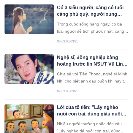
truyền lại cho các thế hệ sau.
Có 3 kiểu người, càng có tuổi
càng phú quý, người xung
quanh gặp dù một lần cũng
Trong cuộc sống hàng ngày, có ba
được hưởng lây
loại người dễ tích phước nhất, càng
về già càng có số hưởng.
06:03 06/03/23
Nghệ sĩ, đồng nghiệp bàng
hoàng trước tin NSƯT Vũ Linh
qua đời
Chia sẻ với Tiền Phong, nghệ sĩ Minh
Nhí cho biết anh đau buồn khi hay tin
nghệ sĩ Vũ Linh qua đời. Anh có kỷ
07:03 05/03/23
niệm nhớ mãi khi có dịp ghi hình
cùng NSƯT Vũ Linh. Nhiều đồng
Lời của tổ tiên: ”Lấy nghèo
nghiệp, bạn bè xót thương và chia sẻ
nuôi con trai, dùng giàu nuôi
trên trang cá nhân. NSƯT qua đời
con gái”: Tại sao lại như vậy?
Nhiều người thường nhắc đến câu
“Lấy nghèo để nuôi con trai, dùng