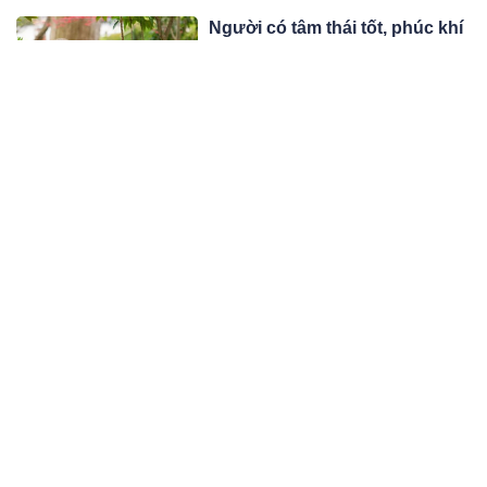
Người có tâm thái tốt, phúc khí
dồi dào, cuộc sống nở hoa
thường có 3 thói quen này
Một người có tâm thái tốt thì sức
mạnh hơn cả 100 loại trí tuệ. Họ có 3
thói quen này, hãy xem bạn có không
05:03 04/03/23
nhé!
Khi cuộc đời bỗng nhiên
không suôn sẻ cứ nhớ 3 chữ
này, vận may không mời mà
Sống trên đời ắt có lúc cuộc đời sóng
đến
gió gập ghềnh không như ý bạn.
Những lúc này, bạn cần ghi nhớ
05:03 04/03/23
những điều dưới đây.
Đau lòng: Gia Lai 3 cháu nhỏ tử
vong ở trạm bơm bỏ hoang
Ngày 4/3, ông Ksor Nhối, Chủ tịch
UBND xã Chư Gu (huyện Krông Pa,