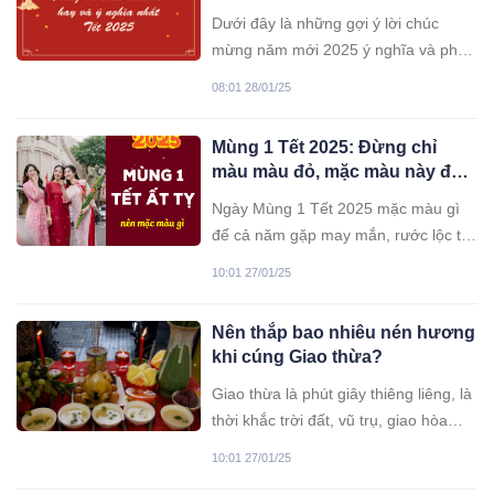
gia đình, đồng nghiệp
Dưới đây là những gợi ý lời chúc
mừng năm mới 2025 ý nghĩa và phù
hợp để bạn gửi đến từng đối tượng
08:01 28/01/25
khác nhau.
Mùng 1 Tết 2025: Đừng chỉ
màu màu đỏ, mặc màu này để
cả năm may mắn, rước lộc tài?
Ngày Mùng 1 Tết 2025 mặc màu gì
để cả năm gặp may mắn, rước lộc tài
là mối quan tâm của nhiều người.
10:01 27/01/25
Hãy lắng nghe chuyên gia phong thuỷ
bật bí về đều này.
Nên thắp bao nhiêu nén hương
khi cúng Giao thừa?
Giao thừa là phút giây thiêng liêng, là
thời khắc trời đất, vũ trụ, giao hòa
nên vô cùng quan trọng với các gia
10:01 27/01/25
đình. Giao thừa cúng sao cho nhiều