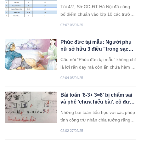
2025
Tối 4/7, Sở GD-ĐT Hà Nội đã công
bố điểm chuẩn vào lớp 10 các trường
THPT công lập năm học 2025-2026.
07:07 05/07/25
Trong số này, có trường dù thí sinh
đạt trung bình mỗi môn 8 điểm vẫn
Phúc đức tại mẫu: Người phụ
trượt.
nữ sở hữu 3 điều “trong sạch”
này sẽ giúp con cháu đời sau
Câu nói “Phúc đức tại mẫu” không chỉ
vinh hiển
là lời răn dạy mà còn ẩn chứa hàm ý
về sức mạnh của người phụ nữ trong
02:04 05/04/25
việc định hình tương lai gia đình.
Bài toán ‘8-3+ 3=8’ bị chấm sai
và phê ‘chưa hiểu bài’, cô đưa
ra đáp án càng sai hơn
Những bài toán tiểu học với các phép
tính cộng trừ nhân chia tưởng rằng
đơn giản nhưng thực tế lại khiến dân
02:02 27/02/25
tình nhiều lần tranh cãi. Bài toán dưới