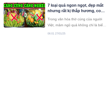
may mắn?
7 loại quả ngon ngọt, đẹp mắt
nhưng rất kị thắp hương, con
cháu dâng lên mất lộc
Trong văn hóa thờ cúng của người
Việt, mâm ngũ quả không chỉ là biểu
tượng của lòng thành kính mà còn
06:01 27/01/25
mang ý nghĩa cầu mong phúc lộc,
may mắn. Tuy nhiên, không phải loại
Tổ tiên dặn kỹ: 3 người này
quả nào cũng phù hợp để đặt lên bàn
không đi tảo mộ, con cháu đời
thờ gia tiên.
đời hưng thịnh: Đó là kiểu
Trong phong thủy thì người xưa cho
người nào
rằng có 3 kiểu người này không nên
đi tảo mộ, gia đạo hưng thịnh yên
02:01 20/01/25
vui...
Cô gái nghèo và chú vịt bỗng
dưng nổi tiếng khắp châu Á
Thùy Trang không ngờ chú vịt Bim
Bim ra đời từ quả trứng hỏng có ngày