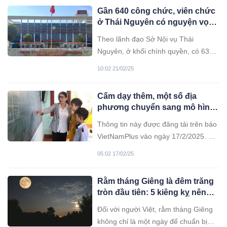
đây là điển hình!
Gần 640 công chức, viên chức
ở Thái Nguyên có nguyện vọng
nghỉ công tác
Theo lãnh đạo Sở Nội vụ Thái
Nguyên, ở khối chính quyền, có 639
công chức, viên chức, người lao động
10:02 21/02/25
có nguyện vọng và đăng ký xin nghỉ
hưu trước tuổi cũng như nghỉ công
Cấm dạy thêm, một số địa
tác.
phương chuyển sang mô hình
học 2 buổi/ngày
Thông tin này được đăng tải trên báo
VietNamPlus vào ngày 17/2/2025. Bài
viết có tiêu đề: "Cấm dạy thêm, một
05:02 17/02/25
số địa phương chuyển sang mô hình
học 2 buổi mỗi ngày". Mình xin phép
Rằm tháng Giêng là đêm trăng
chia sẻ lại nội dung cụ thể như sau:
tròn đầu tiên: 5 kiêng kỵ nên
tránh để đón phúc lành, may
Đối với người Việt, rằm tháng Giêng
mắn
không chỉ là một ngày để chuẩn bị