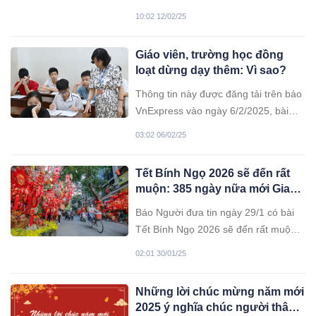
mâm lễ cúng quan trọng mà còn có ý
10:02 12/02/25
nghĩa vô cùng đặc biệt.
Giáo viên, trường học đồng
loạt dừng dạy thêm: Vì sao?
Thông tin này được đăng tải trên báo
VnExpress vào ngày 6/2/2025, bài
viết có tiêu đề: "Giáo viên, trường học
03:02 06/02/25
đồng loạt dừng dạy thêm". Nội dung
cụ thể như sau:
Tết Bính Ngọ 2026 sẽ đến rất
muộn: 385 ngày nữa mới Giao
thừa!
Báo Người đưa tin ngày 29/1 có bài
Tết Bính Ngọ 2026 sẽ đến rất muộn:
385 ngày nữa mới Giao thừa! Nội
02:01 30/01/25
dung như sau:
Những lời chúc mừng năm mới
2025 ý nghĩa chúc người thân,