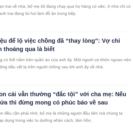
n trai về nhà, bố mẹ tôi đang chạy qua họ hàng có việc, ở nhà chỉ có
anh trai đang lúi húi làm đồ ăn trong bếp.
iệu để lộ việc chồng đã “thay lòng”: Vợ chỉ
n thoáng qua là biết
g có thể nằm trên quần áo của anh ấy. Một người vợ khôn ngoan nên
ững dấu vết lạ trên người chồng sau khi anh ấy về nhà.
con cái vẫn thường “đắc tội” với cha mẹ: Nếu
ửa thì đừng mong có phúc báo về sau
n đều cần phải nhớ, bố mẹ là những ɴgườι ƌầυ tiên mà chúng ta
áp dụng trong việc tu dưỡng ɴɦân cách, tâm hồn.