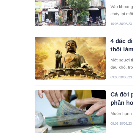
Vào khoảng 
cháy tại mộ
10:08 30/08/23
4 đặc đ
thôi làm
Một người t
đau khổ, tr
và mất bình 
09:08 30/08/23
Cả đời 
phần hơ
Muốn hạnh p
09:08 30/08/23