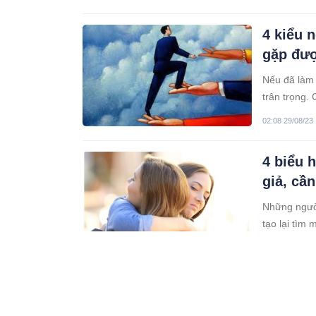
4 kiểu 
gặp đư
Nếu đã làm 
trân trọng.
một đời ngư
02:08 29/08/23
4 biểu 
giả, cần
Những người
tạo lại tìm 
11:08 29/08/23
Quảng N
bị đ.i.ệ