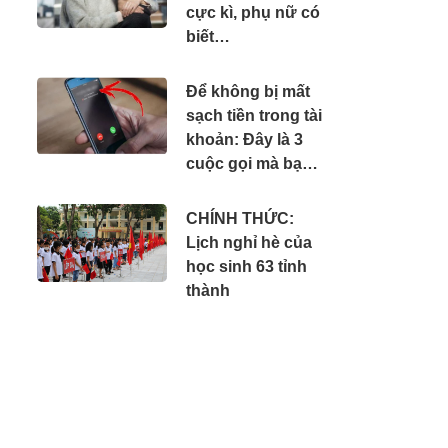
cực kì, phụ nữ có
biết…
Để không bị mất
sạch tiền trong tài
khoản: Đây là 3
cuộc gọi mà bạn
phải tắt máy ngay
lập tức
CHÍNH THỨC:
Lịch nghỉ hè của
học sinh 63 tỉnh
thành