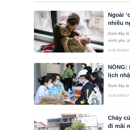
Ngoài ‘
nhiều n
Dưới đây là
mình yêu, p
02:08 30/08/23
NÓNG: H
lịch nhậ
Dưới đây là
10:08 30/08/23
Cháy cử
đi mãi 