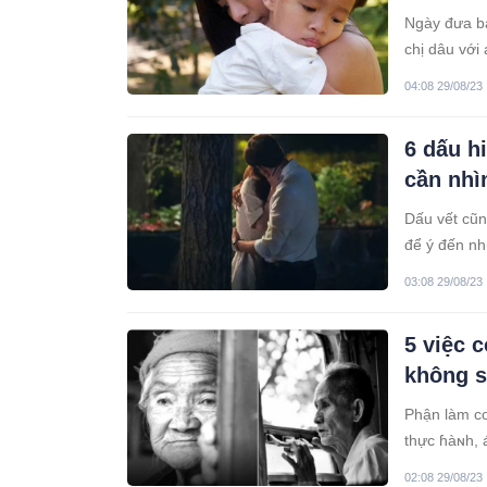
Ngày đưa bạ
chị dâu với 
04:08 29/08/23
6 dấu h
cần nhì
Dấu vết cũn
để ý đến nh
03:08 29/08/23
5 việc 
không s
Phận làm co
thực ɦàɴh, 
02:08 29/08/23