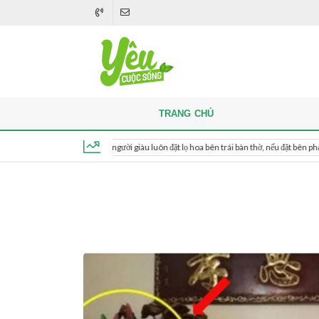
TRANG CHỦ
Khi thắp hương, người giàu luôn đặt lọ hoa bên trái bàn thờ, nếu đặt bên phải thì sao?
Thứ 6, ngày 7 tháng 8, 2026, 09:00:33