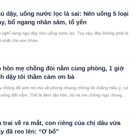
ủ dậy, uống nước lọc là sai: Nên uống 5 loại
y, bổ ngang nhân sâm, tổ yến
 nghĩ sáng ngủ dậy nên uống nước lọc. Tuy vậy, đây không phải là
ốt nhất cho sức khỏe.
 hôn mẹ chồng đòi nằm cùng phòng, 1 giờ
nh dậy tôi thầm cảm ơn bà
áy chồng để anh nói mẹ về phòng nhưng chồng tôi chẳng hiểu ý, cứ
xuống đất nằm. Thế là đêm tân hôn, tôi và mẹ chồng ngủ chung
 trai về ra mắt, con riêng của chị dâu vừa
ấy đã reo lên: “Ơ bố”