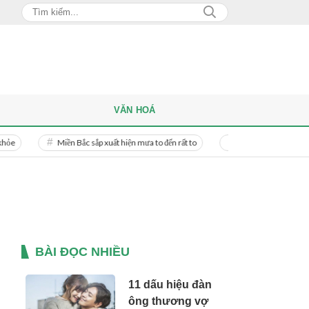
VĂN HOÁ
Miền Bắc sắp xuất hiện mưa to đến rất to
Danh tính người phụ nữ bị bạn tr
BÀI ĐỌC NHIỀU
11 dấu hiệu đàn
ông thương vợ