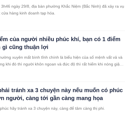
3h46 ngày 29/8, địa bàn phường Khắc Niệm (Bắc Ninh) đã xảy ra vụ
t cửa hàng kinh doanh tạp hóa.
iểm của người nhiều phúc khí, bạn có 1 điểm
 gì cũng thuận lợi
hường xuyên mất bình tĩnh chính là biểu hiện của số mệnh vất vả và
ong khi đó thì người khôn ngoan và đức độ thì rất hiếm khi nóng giận
tĩnh.
phải tránh xa 3 chuyện này nếu muốn có phúc
n người, càng tới gần càng mang họa
húc hãy tránh xa 3 chuyện này, càng để tâm càng thị phi.