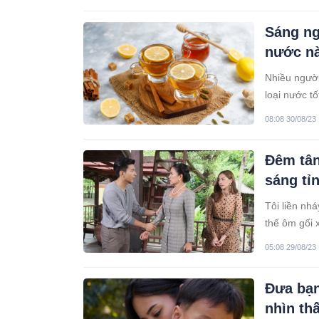
Sáng ng
nước nà
Nhiều người
loại nước t
08:08 30/08/23
Đêm tân
sáng tỉ
Tôi liền nh
thế ôm gối 
giường.
05:08 29/08/23
Đưa bạn
nhìn th