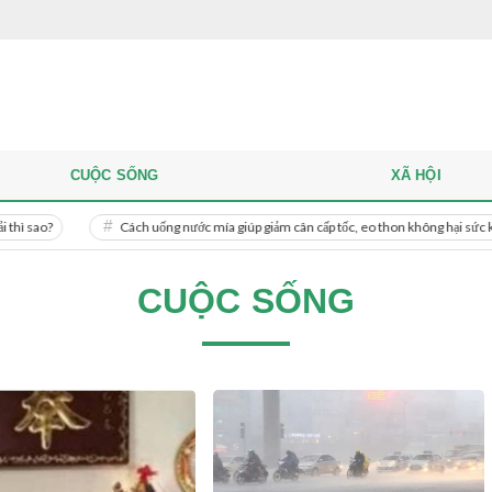
CUỘC SỐNG
XÃ HỘI
Cách uống nước mía giúp giảm cân cấp tốc, eo thon không hại sức khỏe
CUỘC SỐNG