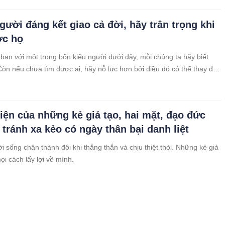
người đáng kết giao cả đời, hãy trân trọng khi
ợc họ
bạn với một trong bốn kiểu người dưới đây, mỗi chúng ta hãy biết
 Còn nếu chưa tìm được ai, hãy nỗ lực hơn bởi điều đó có thể thay đổi
ời.
hiện của những kẻ giả tạo, hai mặt, đạo đức
 tránh xa kẻo có ngày thân bại danh liệt
 sống chân thành đôi khi thẳng thắn và chịu thiệt thòi. Những kẻ giả
mọi cách lấy lợi về mình.
gãi: Nam sinh lớp 6 trèo lên mái tôn lấy bóng
.n g.i.ậ.t ra đi mãi mãi