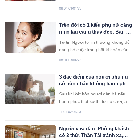
bác, mỉa mai người khác, sớm muộn
08:04 03/04/23
sẽ rước về không ít thù địch
Trên đời có 1 kiểu phụ nữ càng
nhìn lâu càng thấy đẹp: Bạn có
phải là người đó không?
Tự tin Người tự tin thường không dễ
dàng bỏ cuộc trong bất kì hoàn cảnh.
Họ luôn tin vào bản thân, dám theo
08:04 03/04/23
đuổi và dám đối mặt với thất bại kể
cả trong học tập, công việc hay trong
3 đặc điểm của người phụ nữ
cuộc sống cá nhân. Phụ nữ nên nhớ,
có hôn nhân không hạnh phúc,
nhan sắc bạn thế nào, không
muốn giấu cũng không nổi
Sau khi kết hôn người đàn bà nếu
hạnh phúc thật sự thì từ nụ cười, ánh
mắt của họ đều có. Nhưng nếu là
11:04 02/04/23
người không có sự kiên nhẫn, lúc nào
cằn nhắn thì chứng tỏ là họ đang có
Người xưa dặn: Phòng khách
vấn đề.
có 3 thứ, Thần Tài tránh xa,