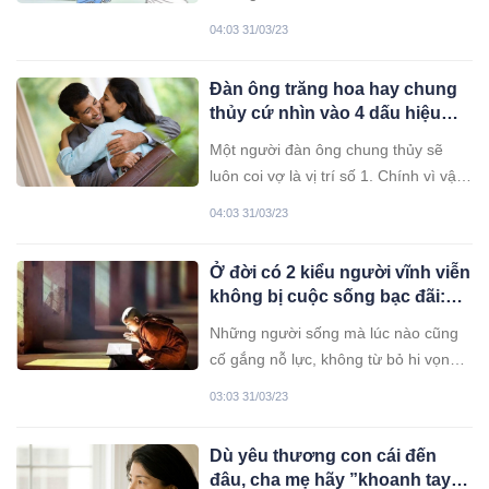
người đó, quyết định tâm thái và tầm
04:03 31/03/23
nhìn của họ về thế giới này.
Đàn ông trăng hoa hay chung
thủy cứ nhìn vào 4 dấu hiệu
này, đàn bà không muốn bị lừa
Một người đàn ông chung thủy sẽ
dối phải nhớ kỹ
luôn coi vợ là vị trí số 1. Chính vì vậy
mà dù cho có bận rộn đến đâu thì họ
04:03 31/03/23
cũng sẽ dành thời gian để ở bên,
quan tâm, chăm sóc cho vợ mình.
Ở đời có 2 kiểu người vĩnh viễn
không bị cuộc sống bạc đãi:
Chỉ cần bạn nỗ lực, trời xanh
Những người sống mà lúc nào cũng
có an bài
cố gắng nỗ lực, không từ bỏ hi vọng
thì dù ở đỉnh cao hay đáy sâu của
03:03 31/03/23
cuộc sống đều là những người đi
được xa nhất, cười được tươi nhất.
Dù yêu thương con cái đến
đâu, cha mẹ hãy ”khoanh tay