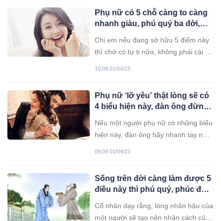
lại vừa chuốc phải rắc rối. Một người
Phụ nữ có 5 chỗ càng to càng
phụ nữ thông minh là chọn im lặng về
nhanh giàu, phú quý ba đời,
chuyện của nhà chồng.
nhiều chị không biết lại cứ xấu
Chị em nếu đang sở hữu 5 điểm này
hổ
thì chớ có tự ti nữa, không phải cái gì
xấu cũng không tốt.
10:04 01/04/23
Phụ nữ ‘lỡ yêu’ thật lòng sẽ có
4 biểu hiện này, đàn ông đừng
bỏ lỡ cơ hội nhé
Nếu một người phụ nữ có những biểu
hiện này, đàn ông hãy nhanh tay nắm
bắt cơ hội nhé, bởi cô ấy chân thành
09:04 01/04/23
với bạn đó.
Sống trên đời càng làm được 5
điều này thì phú quý, phúc đức
đều tề tựu
Cổ nhân dạy rằng, lòng nhân hậu của
một người sẽ tạo nên nhân cách của