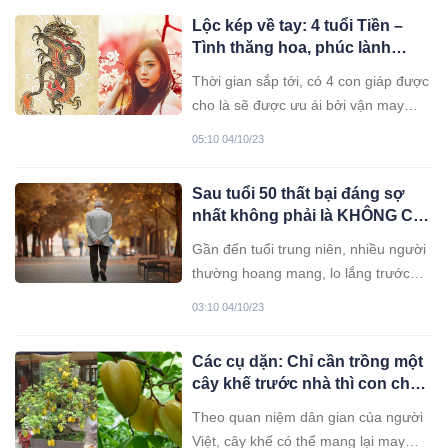
Lộc kép về tay: 4 tuổi Tiền –
Tình thăng hoa, phúc lành
hưởng đủ
Thời gian sắp tới, có 4 con giáp được
cho là sẽ được ưu ái bởi vận may
suốt đời, ảnh hưởng tích cực đến cả
05:10 04/10/23
công việc và tình duyên của họ. Tuổi
Ngọ Người tuổi Ngọ được biết đến là
Sau tuổi 50 thất bại đáng sợ
một trong những con giáp tràn đầy
nhất không phải là KHÔNG CÓ
năng lượng và đam mê cuộc
TIỀN, mà là 3 ĐIỀU sau đây
Gần đến tuổi trung niên, nhiều người
thường hoang mang, lo lắng trước
những thay đổi về kinh tế và cuộc
03:10 04/10/23
sống. Trên cả những lo lắng về tiền
bạc, 3 điều sau đây mới là thất bại
Các cụ dặn: Chỉ cần trồng một
đáng sợ nhất.
cây khế trước nhà thì con cháu
lắm Phúc nhiều Lộc, may mắn,
Theo quan niệm dân gian của người
giàu sang nhiều đời
Việt, cây khế có thể mang lại may