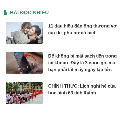
09:10 03/10/23
4 quy tắc giao tiếp của người
giàu: Nếu bạn may mắn ở cạnh
người này thì sớm muộn cũng
Vòng tròn bạn sẽ đóng góp xác định
phú quý
giới hạn của bạn. những người bạn
biết sẽ ảnh hưởng đến suy nhĩ, cách
09:10 03/10/23
ra quyết định của bạn. Người mà bạn
đi cùng sẽ ảnh hưởng lớn đến con
3 thời điểm phụ nữ nên tránh
người và cuộc sống của bạn sau này.
xa đàn ông để tự do, tự tại
Dưới đây là những thời điểm bạn nên
dè chừng và cẩn thận khi có người
đàn ông nào đó xuất hiện, có thể họ
05:10 02/10/23
không mang đến nhiều điều tốt đẹp
cho cuộc sống của bạn.
Mai Phương Thuý: “Tôi muốn
có 5 đứa con để lớn lên tụi nhỏ