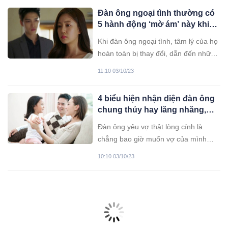
rùng mình, sợ hãi.
Đàn ông ngoại tình thường có
5 hành động ‘mờ ám’ này khi
về nhà
Khi đàn ông ngoại tình, tâm lý của họ
hoàn toàn bị thay đổi, dẫn đến những
hành động cũng không giống như
11:10 03/10/23
trước. Khi về nhà, họ chắc chắn khó
giấu được sự thay đổi trong tình cảm
4 biểu hiện nhận diện đàn ông
của bản thân.
chung thủy hay lăng nhăng,
phụ nữ tinh ý là thấy
Đàn ông yêu vợ thật lòng cính là
chẳng bao giờ muốn vợ của mình
phải gồng gánh, lo toan nhiều thứ. Dù
10:10 03/10/23
ra ngoài họ chỉ đạo hàng trăm nhân
viên nhưng khi về nhà họ vẫn chỉ
Không phải nhà lầu xe hơi, có 5
muốn dành thời gian cho vợ con mà
dấu hiệu này chứng tỏ bạn
thôi.
giàu mà chẳng hề hay biết
Bạn giàu hơn mình nghĩ nếu có 5 dấu
hiệu này.