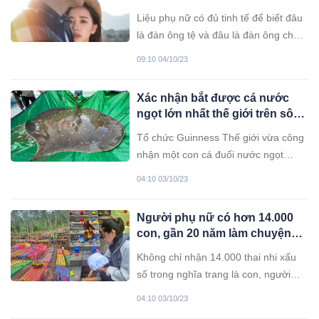
nhất định phải trân trọng
Liệu phụ nữ có đủ tinh tế để biết đâu
là đàn ông tệ và đâu là đàn ông chân
thành?
09:10 04/10/23
Xác nhận bắt được cá nước
ngọt lớn nhất thế giới trên sông
Mê Kông
Tổ chức Guinness Thế giới vừa công
nhận một con cá đuối nước ngọt
nặng 300 kg bắt được tại sông Mê
04:10 03/10/23
Kông đoạn chảy qua địa phận
Campuchia là cá nước ngọt lớn nhất
Người phụ nữ có hơn 14.000
thế giới.
con, gần 20 năm làm chuyện
“lạ lùng” trên sườn đồi
Không chỉ nhận 14.000 thai nhi xấu
số trong nghĩa trang là con, người
phụ nữ còn nguyện một đời làm công
04:10 03/10/23
việc lạ lùng, ai nghe đến cũng phải