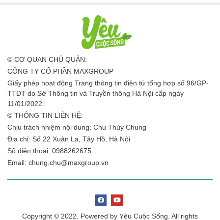
tranh giành tài sản”
Mai Phương Thuý có chia sẻ hài
hước khi được hỏi về việc sinh nở, dự
định tương lai.
04:10 02/10/23
Lan Phương: ‘Chồng vỡ òa
hạnh phúc khi tôi mang bầu lần
hai’
David Duffy - chồng người Anh của
diễn viên Lan Phương - giúp vợ quản
lý nhà hàng, chăm chút khi cô mang
10:10 02/10/23
thai lần hai.
Cháy chung cư ở Hà Nội nghi
do dùng nồi chiên không dầu
tại ban công
Nhân chứng cho biết, thời điểm xảy
ra cháy tại chung cư The Emerald
(quận Nam Từ Liêm, Hà Nội), chủ
10:10 02/10/23
căn hộ đang sử dụng nồi chiên không