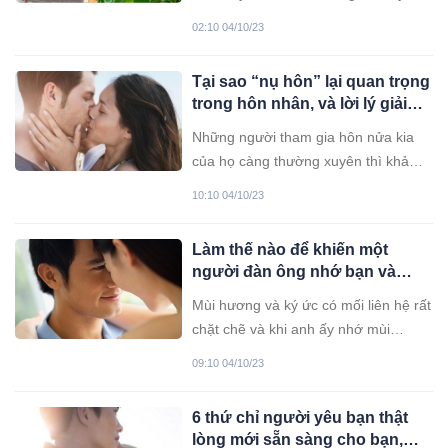
mắn, tài lộc đến cho gia đình.
02:10 04/10/23
Tại sao “nụ hôn” lại quan trọng
trong hôn nhân, và lời lý giải
theo tâm lý học
Những người tham gia hôn nửa kia
của họ càng thường xuyên thì khả
năng đạt được sự thỏa mãn về thể
10:10 04/10/23
xác và vun đắp mối liên kết tình cảm
sâu sắc càng cao...
Làm thế nào để khiến một
người đàn ông nhớ bạn và
đánh giá cao bạn nhiều hơn
Mùi hương và ký ức có mối liên hệ rất
chặt chẽ và khi anh ấy nhớ mùi
hương của bạn, anh ấy cũng sẽ khao
09:10 04/10/23
khát được ở bên bạn lần nữa.
6 thứ chỉ người yêu bạn thật
lòng mới sẵn sàng cho bạn,