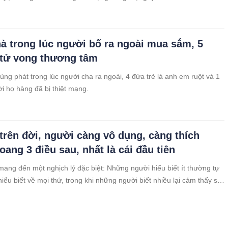
à trong lúc người bố ra ngoài mua sắm, 5
 tử vong thương tâm
ng phát trong lúc người cha ra ngoài, 4 đứa trẻ là anh em ruột và 1
i họ hàng đã bị thiệt mạng.
trên đời, người càng vô dụng, càng thích
oang 3 điều sau, nhất là cái đầu tiên
ang đến một nghịch lý đặc biệt: Những người hiểu biết ít thường tự
hiểu biết về mọi thứ, trong khi những người biết nhiều lại cảm thấy sự
ủa họ hạn chế và giữ im lặng. Tương tự, những người giàu có thường
 khiêm
ải bảnh bao, lái xế hộp sang nhà Chu Thanh