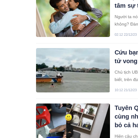
tâm sự 
Người ta nó
không? Đàn 
người đàn ô
02:12 22/12/23
Cứu bạn
tử vong
Chủ tịch U
biết, trên đ
vong.
10:12 21/12/23
Tuyên Q
cùng nh
bỏ cả h
Hiện câu c