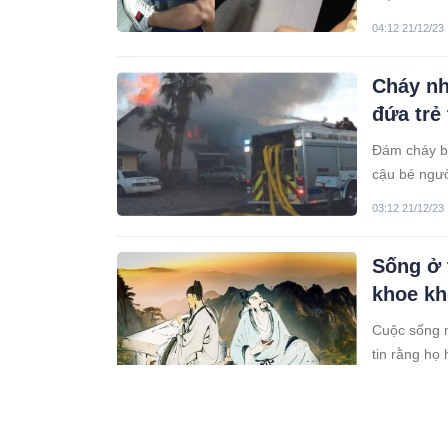
04:12 21/12/23
Cháy nh
đứa trẻ
Đám cháy bù
cậu bé ngườ
03:12 21/12/23
Sống ở 
khoe kh
Cuộc sống m
tin rằng họ 
hiểu biết c
12:12 21/12/23
thể hiện sự
Quang H