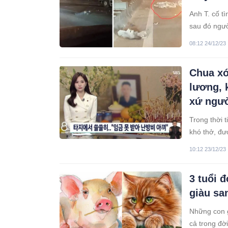
Anh T. cố t
sau đó ngườ
08:12 24/12/23
Chua xó
lương, 
xứ ngư
Trong thời t
khó thở, đư
10:12 23/12/23
3 tuổi 
giàu sa
Những con g
cả trong đờ