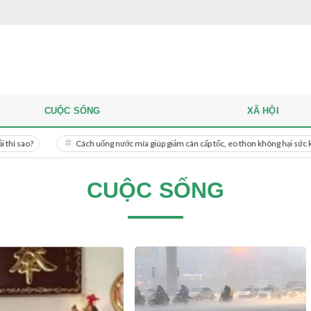
CUỘC SỐNG
XÃ HỘI
Cách uống nước mía giúp giảm cân cấp tốc, eo thon không hại sức khỏe
CUỘC SỐNG