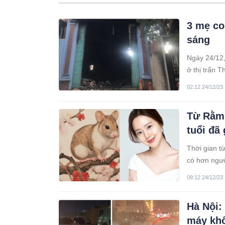
3 mẹ co
sáng
Ngày 24/12,
ở thị trấn 
02:12 24/12/23
Từ Rằm 
tuổi đã
Thời gian t
có hơn ngườ
09:12 24/12/23
Hà Nội:
máy khô