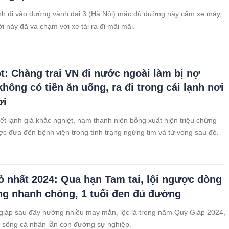
ình đi vào đường vành đai 3 (Hà Nội) mặc dù đường này cấm xe máy,
i này đã va chạm với xe tải ra đi mãi mãi.
t: Chàng trai VN đi nước ngoài làm bị nợ
không có tiền ăn uống, ra đi trong cái lạnh nơi
ời
iết lạnh giá khắc nghiệt, nam thanh niên bỗng xuất hiện triệu chứng
ợc đưa đến bệnh viện trong tình trạng ngừng tim và tử vong sau đó.
đỏ nhất 2024: Qua hạn Tam tai, lội ngược dòng
ng nhanh chóng, 1 tuổi đen đủ đường
iáp sau đây hưởng nhiều may mắn, lộc lá trong năm Quý Giáp 2024,
i sống cá nhân lẫn con đường sự nghiệp.