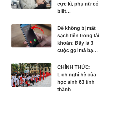
cực kì, phụ nữ có
biết…
Để không bị mất
sạch tiền trong tài
khoản: Đây là 3
cuộc gọi mà bạn
phải tắt máy ngay
lập tức
CHÍNH THỨC:
Lịch nghỉ hè của
học sinh 63 tỉnh
thành