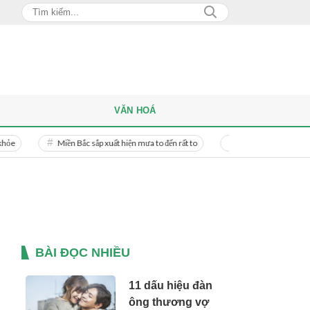
VĂN HOÁ
Miền Bắc sắp xuất hiện mưa to đến rất to
Danh tính người phụ nữ bị bạn tr
BÀI ĐỌC NHIỀU
11 dấu hiệu đàn
ông thương vợ