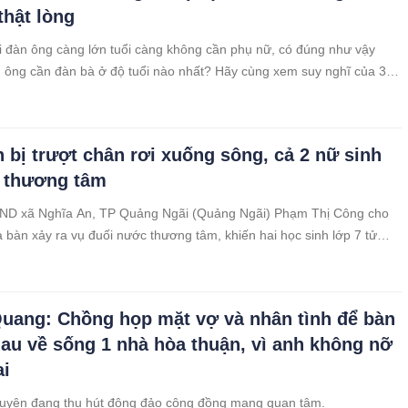
thật lòng
i đàn ông càng lớn tuổi càng không cần phụ nữ, có đúng như vậy
ông cần đàn bà ở độ tuổi nào nhất? Hãy cùng xem suy nghĩ của 3
ng dưới đây nhé!
 bị trượt chân rơi xuống sông, cả 2 nữ sinh
 thương tâm
BND xã Nghĩa An, TP Quảng Ngãi (Quảng Ngãi) Phạm Thị Công cho
ịa bàn xảy ra vụ đuối nước thương tâm, khiến hai học sinh lớp 7 tử
uang: Chồng họp mặt vợ và nhân tình để bàn
au về sống 1 nhà hòa thuận, vì anh không nỡ
ai
huyện đang thu hút đông đảo cộng đồng mạng quan tâm.