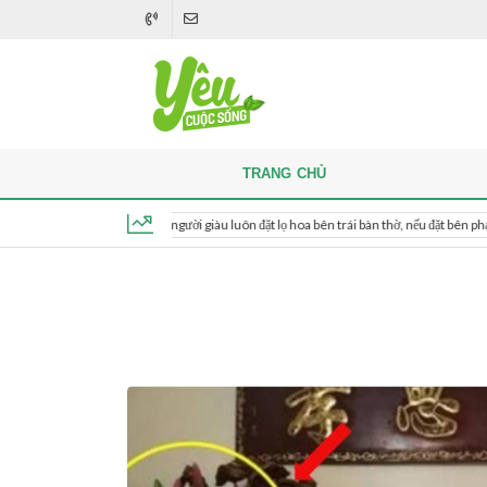
TRANG CHỦ
Khi thắp hương, người giàu luôn đặt lọ hoa bên trái bàn thờ, nếu đặt bên phải thì sao?
Thứ 5, ngày 6 tháng 8, 2026, 04:49:59