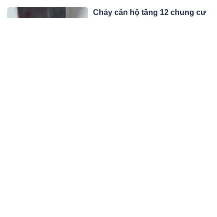
Cháy căn hộ tầng 12 chung cư
ở TP.HCM
Vụ cháy bùng lên tại căn hộ tầng 12
chung cư Dream Home Palace
(phường Bình Đông) khiến nhiều cư
10:11 16/11/25
dân hốt hoảng di tản.
395 xe máy, ô tô có biển số sau
nhanh chóng nộp phạt nguội
theo Nghị định 168
Danh sách phạt nguội mới đây có
nhiều chủ xe dính lỗi chạy quá tốc độ,
vượt đèn đỏ và không đội mũ bảo
10:11 16/11/25
hiểm.
Mẹ ca sĩ Tuấn Hưng qua đời
Sau thời gian dài chữa trị bệnh ung
thư, mẹ của Tuấn Hưng đã trút hơi
thở cuối cùng, để lại nhiều mất mát