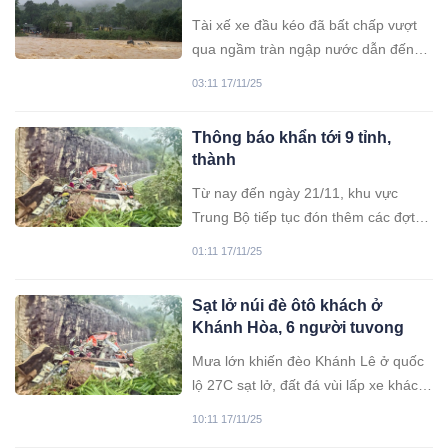
với những rủi ro tiềm ẩn khi đặt hàng
tích
online.
Tài xế xe đầu kéo đã bất chấp vượt
qua ngầm tràn ngập nước dẫn đến
người và phương tiện bị nước lũ cuốn
03:11 17/11/25
trôi
Thông báo khẩn tới 9 tỉnh,
thành
Từ nay đến ngày 21/11, khu vực
Trung Bộ tiếp tục đón thêm các đợt
mưa lớn, gây nguy cơ ngập lụt và sạt
01:11 17/11/25
lở đất tại nhiều địa phương.
Sạt lở núi đè ôtô khách ở
Khánh Hòa, 6 người tuvong
Mưa lớn khiến đèo Khánh Lê ở quốc
lộ 27C sạt lở, đất đá vùi lấp xe khách
từ Đà Lạt xuống Nha Trang, 6 người
10:11 17/11/25
tử vong, 19 người bị thương, cứu hộ