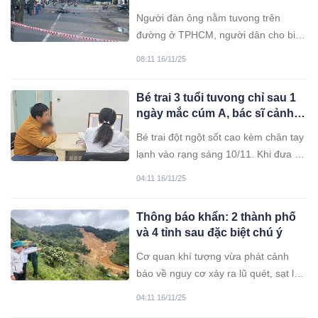
truysat
Người đàn ông nằm tuvong trên
đường ở TPHCM, người dân cho biết
nạn nhân bị một nhóm người truysat.
08:11 16/11/25
Bé trai 3 tuổi tuvong chỉ sau 1
ngày mắc cúm A, bác sĩ cảnh
báo có dấu hiệu này cần đi
Bé trai đột ngột sốt cao kèm chân tay
khám ngay
lạnh vào rạng sáng 10/11. Khi đưa đi
cấp cứu, bé đã sốt tới 39,8 độ C và
04:11 16/11/25
được chẩn đoán là cảm lạnh thông
thường. Tuy nhiên, đến rạng sáng
Thông báo khẩn: 2 thành phố
hôm sau, bé đã lên cơn co giật rồi
và 4 tỉnh sau đặc biệt chú ý
không qua khỏi.
Cơ quan khí tượng vừa phát cảnh
báo về nguy cơ xảy ra lũ quét, sạt lở
đất, sụt lún đất trên sườn dốc, suối
04:11 16/11/25
nhỏ tại một số tỉnh, thành.