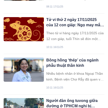
học, ảnh hưởng rất lớn tới sức khỏe
08:11 17/11/25
và tâm lý trẻ.
Tử vi thứ 2 ngày 17/11/2025
của 12 con giáp: Ngọ may mắn,
Tuất thuận lợi
Theo tử vi hàng ngày 17/11/2025 của
12 con giáp, tuổi Thìn sẽ đón một
ngày với tâm trạng phấn chấn, mọi
10:11 16/11/25
việc từ sự nghiệp đến tài chính đều
diễn ra tốt đẹp, đạt được thành tựu
Bông hồng ‘thép’ của ngành
đáng kể. Sự nghiệp của bạn có
phẫu thuật thần kinh
những bước tiến triển đáng mừng.
Nhiều bệnh nhân ở khoa Ngoại Thần
kinh, Bệnh viện Chợ Rẫy đã quen với
bác sĩ nữ duy nhất trong các ca phẫu
10:11 16/11/25
thuật sọ não, họ gọi chị là “bông hồng
thép”.
Người đàn ông tuvong giữa
đường ở TPHCM nghi bị