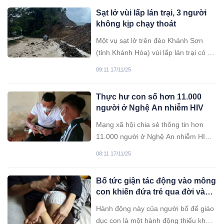
đang tìm nạn nhân, sáng 17/11.
Sạt lở vùi lấp lán trại, 3 người
không kịp chạy thoát
Một vụ sạt lở trên đèo Khánh Sơn
(tỉnh Khánh Hòa) vùi lấp lán trại có 10
người bên trong. 7 người kịp chạy
09:11 17/11/25
thoát, 3 người gặp nạn.
Thực hư con số hơn 11.000
người ở Nghệ An nhiễm HIV
Mạng xã hội chia sẻ thông tin hơn
11.000 người ở Nghệ An nhiễm HIV
đã khiến dư luận trên địa bàn xôn
08:11 17/11/25
xao, bàn tán và không ít người lo sợ.
Bố tức giận tác động vào mông
con khiến đứa trẻ qua đời và
sự thật việc “yêu cho roi cho
Hành động này của người bố để giáo
vọt”
dục con là một hành động thiếu khoa