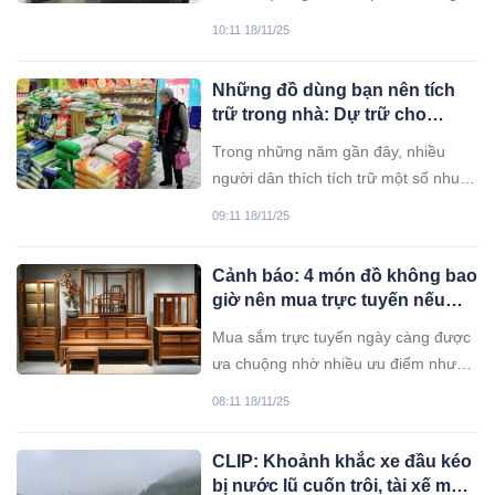
cả container về Việt Nam bất ngờ
10:11 18/11/25
"biến mất" khỏi website, giỏ hàng.
Nhiều người sử dụng sản phẩm bày
Những đồ dùng bạn nên tích
tỏ sự hoang mang, lo lắng.
trữ trong nhà: Dự trữ cho
những tình huống khẩn cấp
Trong những năm gần đây, nhiều
người dân thích tích trữ một số nhu
yếu phẩm hàng ngày đề phòng
09:11 18/11/25
trường hợp khẩn cấp.
Cảnh báo: 4 món đồ không bao
giờ nên mua trực tuyến nếu
không muốn bị lừa đảo
Mua sắm trực tuyến ngày càng được
ưa chuộng nhờ nhiều ưu điểm như
giá cả cạnh tranh, giao hàng miễn phí
08:11 18/11/25
và chính sách trả hàng linh hoạt mà
không cần nêu lý do. Tuy nhiên,
CLIP: Khoảnh khắc xe đầu kéo
người tiêu dùng cũng cần cảnh giác
bị nước lũ cuốn trôi, tài xế mất