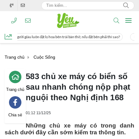
i giàu luôn đặt lọ hoa bên trái bàn thờ, nếu đặt bên phải thì sao?
Cách uống nư
Trang chủ
Cuộc Sống
583 chủ xe máy có biển số
sau nhanh chóng nộp phạt
Trang chủ
nguội theo Nghị định 168
01:12 11/12/25
Chia sẻ
Những chủ xe máy có trong danh
sách dưới đây cần sớm kiểm tra thông tin.