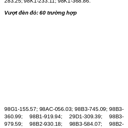
283.25; 98K1-233.11; 98K1-368.86.
Vượt đèn đỏ: 60 trường hợp
98G1-155.57; 98AC-056.03; 98B3-745.09; 98B3-
360.99; 98B1-919.94; 29D1-309.39; 98B3-
979.59; 98B2-930.18; 98B3-584.07; 98B2-