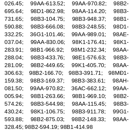
026.45; 99AA-613.52; 99AA-970.82; 98B2-
695.64; 98D1-862.98; 98AA-114.20; 98B3-
731.65; 98B3-104.75; 98B3-948.37; 98B1-
590.88; 98B3-666.08; 98B3-248.55; 98D1-
332.25; 36G1-101.46; 99AA-989.01; 98AE-
037.04; 99AA-830.06; 98K1-176.41; 98K1-
283.91; 98B1-966.92; 98M1-232.34; 98AA-
288.04; 98B3-433.76; 98E1-576.63; 98B3-
281.09; 98B2-449.65; 99K1-405.70; 98AA-
306.63; 98B2-166.70; 98B3-391.71; 98MÐ1-
159.38; 98B3-169.37; 98B3-383.61; 98AH-
081.50; 99AA-970.82; 36AC-662.12; 99AA-
005.94; 98B1-263.66; 98B1-969.10; 98B2-
574.26; 98B3-544.98; 98AA-115.45; 98B3-
430.24; 98K1-106.75; 98B3-911.78; 99G1-
593.88; 98B2-875.03; 98B2-148.33; 98AA-
328.45; 98B2-594.19; 98B1-414.98