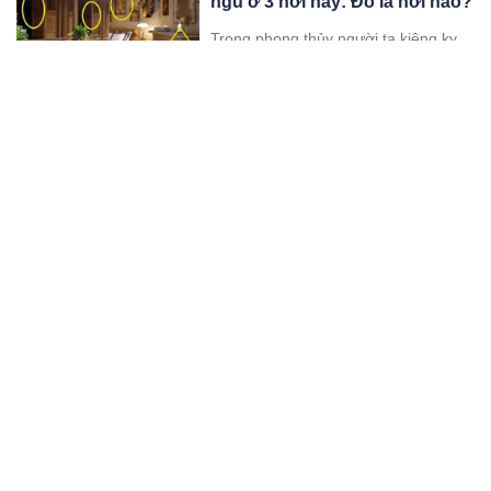
ngủ ở 3 nơi này: Đó là nơi nào?
Trong phong thủy người ta kiêng kỵ
ngủ ở những nơi này, nên tránh xa.
04:10 03/10/25
Camera ghi cảnh nghi can xuất
hiện tại nhà 3 người tuvong ở
Đồng Nai
Camera an ninh ghi lại hình ảnh nghi
can che kín mặt, đầu đội mũ, vai
mang ba lô, đi vào căn nhà có 3
03:10 03/10/25
người tuvong ở Đồng Nai.
Xót xa khi nhìn căn nhà 2 tầng
kiên cố đổ sụp xuống sông, gia
chủ nói câu nghe nhói lòng
"Bao nhiêu công sức tích cóp của hai
vợ chồng mới làm được căn nhà như
vậy, trong phút chốc không còn gì",
02:10 03/10/25
người phụ nữ bật khóc khi chia sẻ.