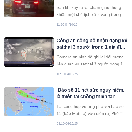
diện
Sau khi xảy ra va chạm giao thông,
khiến một chủ tịch xã tuvong trong
đêm, sáng nay, nữ tài xế ô tô 7 chỗ
11:10 04/10/25
đã ra trình diện công an Đắk Lắk.
Công an công bố nhận dạng kẻ
sat:hai 3 người trong 1 gia đình
ở Đồng Nai
Camera an ninh đã ghi lại đối tượng
liên quan vụ sat:hai 3 người trong 1
gia đình ở xã Đak Nhau.
10:10 04/10/25
‘Bão số 11 hết sức nguy hiểm,
là thiên tai chồng thiên tai’
Tại cuộc họp về ứng phó với bão số
11 (bão Matmo) vừa diễn ra, Phó Thủ
tướng Trần Hồng Hà – Phó Trưởng
09:10 04/10/25
ban Thường trực Ban Chỉ đạo phòng