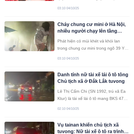
nghiêm trọng quy định khung hình
03:10 04/10/25
phạt lên đến 20 năm tù.
Cháy chung cư mini ở Hà Nội,
nhiều người chạy lên tầng
thượng thoát thân
Phát hiện có mùi khét và khói lan
trong chung cư mini trong ngõ 39 Yên
Xá (phường Thanh Liệt, Hà Nội),
03:10 04/10/25
nhiều cư dân hô hoán, bỏ chạy lên
tầng thượng.
Danh tính nữ tài xế lái ô tô tông
Chủ tịch xã ở Đắk Lắk tuvong
Lê Thị Cẩm Chi (SN 1992, trú xã Ea
Ktur) là tài xế lái ô tô mang BKS 47A-
461.73 tông tuvong ông Lê Phước
02:10 04/10/25
Toàn (44 tuổi, Chủ tịch UBND xã Dray
Bhăng).
Vụ tainan khiến chủ tịch xã
tuvong: Nữ tài xế ô tô ra trình