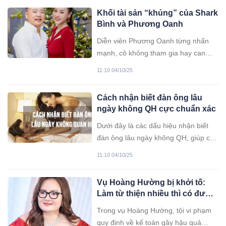
Khối tài sản “khủng” của Shark
Bình và Phương Oanh
Diễn viên Phương Oanh từng nhấn
mạnh, cô không tham gia hay can
thiệp vào hoạt động kinh doanh của
11:10 04/10/25
chồng – doanh nhân Nguyễn Hòa
Bình (Shark Bình).
Cách nhận biết đàn ông lâu
ngày không QH cực chuẩn xác
Dưới đây là các dấu hiệu nhận biết
đàn ông lâu ngày không QH, giúp chị
em biết được khi mình xa nhà chồng
11:10 04/10/25
có vụng trộm hay không. Như vậy,
các ông chồng đừng mơ có thể qua
Vụ Hoàng Hường bị khởi tố:
mặt được các bà vợ.
Làm từ thiện nhiều thì có được
giảm nhẹ?
Trong vụ Hoàng Hường, tội vi phạm
quy định về kế toán gây hậu quả