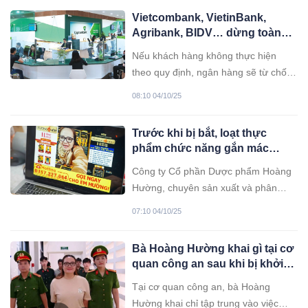
thủ dân sự quốc gia nhấn mạnh, bão
Vietcombank, VietinBank,
số 11 hết sức nguy hiểm, là "thiên tai
Agribank, BIDV… dừng toàn
chồng thiên tai".
bộ giao dịch chuyển/rút tiền và
Nếu khách hàng không thực hiện
thanh toán với những khách
theo quy định, ngân hàng sẽ từ chối
hàng này
mọi giao dịch trên tất cả các kênh,
08:10 04/10/25
bao gồm quầy, ngân hàng điện tử và
tại ATM/POS.
Trước khi bị bắt, loạt thực
phẩm chức năng gắn mác
‘Hoàng Hường’ từng bị xử phạt
Công ty Cổ phần Dược phẩm Hoàng
Hường, chuyên sản xuất và phân
phối các dòng thực phẩm chức năng.
07:10 04/10/25
Ngoài ra, Hường còn điều hành
phòng khám nha khoa thẩm mỹ Quốc
Bà Hoàng Hường khai gì tại cơ
tế Hoàng Hường ở Hà Nội.
quan công an sau khi bị khởi
tố?
Tại cơ quan công an, bà Hoàng
Hường khai chỉ tập trung vào việc