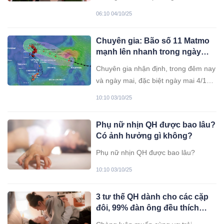
bán hàng, quảng bá sản phẩm, song
06:10 04/10/25
do năng lực hạn chế, không nhận ra
những thiếu sót trong quá trình hoạt
Chuyên gia: Bão số 11 Matmo
động, thừa nhận "phải chịu trách
mạnh lên nhanh trong ngày
nhiệm".
mai, cực đại cấp 12-13
Chuyên gia nhận định, trong đêm nay
và ngày mai, đặc biệt ngày mai 4/10,
bão số 11 Matmo mạnh lên khá
10:10 03/10/25
nhanh, cực đại có thể đạt cấp 12-13.
Phụ nữ nhịn QH được bao lâu?
Có ảnh hưởng gì không?
Phụ nữ nhịn QH được bao lâu?
10:10 03/10/25
3 tư thế QH dành cho các cặp
đôi, 99% đàn ông đều thích
nhưng không dám áp dụng với