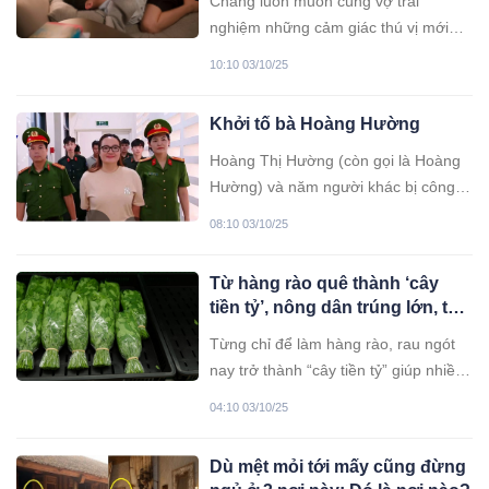
Chàng luôn muốn cùng vợ trải
vợ
nghiệm những cảm giác thú vị mới
nhưng đôi khi lại sợ đối phương phật
10:10 03/10/25
lòng. Vì vậy mà các anh cứ phải
chiều theo bạn những tư thế cũ rích
Khởi tố bà Hoàng Hường
nhàm chán.
Hoàng Thị Hường (còn gọi là Hoàng
Hường) và năm người khác bị công
an khởi tố với cáo buộc vi phạm quy
08:10 03/10/25
định về kế toán gây hậu quả nghiêm
trọng.
Từ hàng rào quê thành ‘cây
tiền tỷ’, nông dân trúng lớn, thị
trường luôn cháy hàng
Từng chỉ để làm hàng rào, rau ngót
nay trở thành “cây tiền tỷ” giúp nhiều
nông dân đổi đời. Nhờ nhu cầu tiêu
04:10 03/10/25
thụ cao và trồng dễ, loại rau dân dã
này đang được săn lùng khắp nơi, thị
Dù mệt mỏi tới mấy cũng đừng
trường lúc nào cũng cháy hàng.