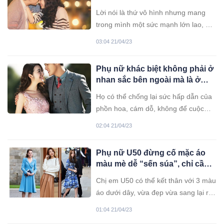
đàn ông. Vì sao thế?
Lời nói là thứ vô hình nhưng mang
trong mình một sức mạnh lớn lao, nó
tác động đến chúng ta theo nhiều
03:04 21/04/23
cách khác nhau, thậm chí là vượt xa
những gì mà chúng ta có thể tưởng
Phụ nữ khác biệt không phải ở
tượng được.
nhan sắc bên ngoài mà là ở
những ”hương vị” này
Họ có thể chống lại sức hấp dẫn của
phồn hoa, cám dỗ, không để cuộc
sống như bèo dạt mây trôi.
02:04 21/04/23
Phụ nữ U50 đừng cố mặc áo
màu mè dễ “sến súa”, chỉ cần
ba màu này, vừa đẹp, vừa sang
Chị em U50 có thể kết thân với 3 màu
áo dưới dây, vừa đẹp vừa sang lại rất
dễ ứng dụng, chị em có thể tận dụng
01:04 21/04/23
được nhiều lần.