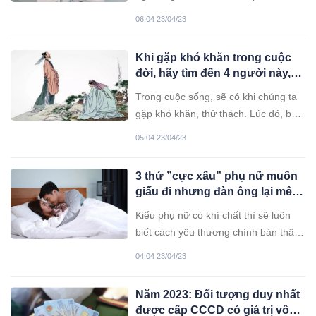
quên
dẹp nhà cửa sạch sẽ, tươm tấp. Trên
06:04 23/04/23
thực tế, việc này không chỉ hữu ích về
mặt sức khỏe mà còn có tầm quan
Khi gặp khó khăn trong cuộc
trọng rất lớn trong phong thủy, ảnh
đời, hãy tìm đến 4 người này,
hưởng tài vận gia đình.
mọi chuyện rồi sẽ khởi sắc
Trong cuộc sống, sẽ có khi chúng ta
gặp khó khăn, thử thách. Lúc đó, bạn
nên tìm đến 4 người này.
05:04 23/04/23
3 thứ ”cực xấu” phụ nữ muốn
giấu đi nhưng đàn ông lại mê
mẩn không muốn rời
Kiểu phụ nữ có khí chất thì sẽ luôn
biết cách yêu thương chính bản thân
mình, chẳng tiếc tiền đầu tư cho bản
04:04 23/04/23
thân.
Năm 2023: Đối tượng duy nhất
được cấp CCCD có giá trị vô