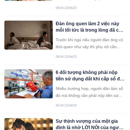
Nữ diễn viên cho biết cô sẽ nhờ pháp
09:04 22/04/23
luật can thiệp với những người vu
khống, đặt điều về cô, song sẵn sàng
Đàn ông quen làm 2 việc này
trả lời khán giả nếu ai có khúc mắc.
mỗi tối tức là trong lòng đã có
người đàn bà khác
Trước khi ngủ nếu người đàn ông có
thói quen như vậy thì phụ nữ cần
phải chú ý. Điện thoại là vật ẩn chứa
08:04 22/04/23
nhiều bí mật của anh ta.
6 đối tượng không phải nộp
tiền sử dụng đất khi cấp sổ đỏ
năm 2023
Nhiều trường hợp, người dân làm sổ
đỏ mà không cần phải nộp tiền sử
dụng đất.
05:04 21/04/23
Sự thịnh vượng của một gia
đình là nhờ LỜI NÓI của người