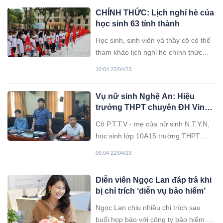
nhiều bệnh tật, thậm chí nguy hiểm
CHÍNH THỨC: Lịch nghỉ hè của
tính mạng.
học sinh 63 tỉnh thành
Học sinh, sinh viên và thầy cô có thể
tham khảo lịch nghỉ hè chính thức
của năm học 2022 - 2023 ngay dưới
10:04 22/04/23
đây.
Vụ nữ sinh Nghệ An: Hiệu
trưởng THPT chuyên ĐH Vinh
đến thắp hương, “ngàn vạn lần
Cô P.T.T.V - mẹ của nữ sinh N.T.Y.N,
xin lỗi”
học sinh lớp 10A15 trường THPT
chuyên Đại học Vinh cho biết, gia
09:04 22/04/23
đình đã hoàn tất các thủ tục mai táng
cho con gái theo phong tục địa
Diễn viên Ngọc Lan đáp trả khi
phương. Đến nay cô V. cũng như mọi
bị chỉ trích ‘diễn vụ bảo hiểm’
người trong gia đình vẫn chưa thể tin
con gái lại đột ngột ra đi như vậy.
Ngọc Lan chịu nhiều chỉ trích sau
buổi họp báo với công ty bảo hiểm.