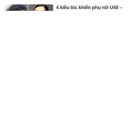
4 kiểu tóc khiến phụ nữ U40 –
U50 già hơn chục tuổi, đi cùng
bạn bè mà ngỡ chị em
Không quá chú trọng đến việc "hack
tuổi", nhưng chị em tuổi trung niên
cũng đừng bao giờ kết thân cùng
10:04 21/04/23
những kiểu tóc "cộng thêm chục tuổi"
này.
Thuyền chở 7 người trên sông
Lô bị lật, 1 người mất, 2 người
mất tích
Đến cuối ngày 20/4, vẫn còn 2 nạn
nhân mất tích trong vụ lật thuyền trên
sông Lô đoạn qua huyện Vị Xuyên,
10:04 21/04/23
Hà Giang.
Đề xuất tiền lương tính đóng
bảo hiểm xã hội bằng 70% thu
nhập
Góp ý dự luật Bảo hiểm xã hội sửa
đổi, nhiều cơ quan đề xuất tiền lương