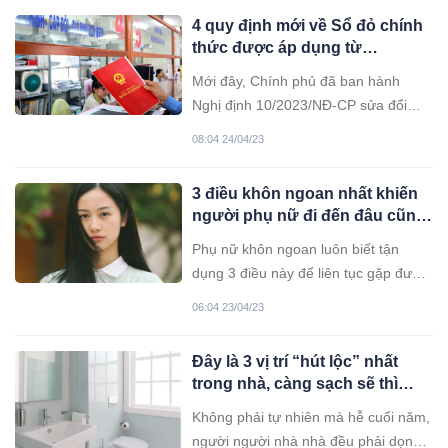
4 quy định mới về Sổ đỏ chính
thức được áp dụng từ
20/5/2023
Mới đây, Chính phủ đã ban hành
Nghị định 10/2023/NĐ-CP sửa đổi
loạt Nghị định hướng dẫn Luật Đất
08:04 24/04/23
đai với nhiều nội dung đáng chú ý,
trong đó là 4 quy định mới về Sổ đỏ
3 điều khôn ngoan nhất khiến
chính thức được áp dụng từ
người phụ nữ đi đến đâu cũng
20/5/2023.
gặp quý nhân bảo hộ, giúp đỡ
Phụ nữ khôn ngoan luôn biết tận
dụng 3 điều này để liên tục gặp được
quý nhân. Cuộc sống nhờ vậy hạnh
06:04 23/04/23
phúc, yên bình.
Đây là 3 vị trí “hút lộc” nhất
trong nhà, càng sạch sẽ thì
rước tài vận càng nhiều,
Không phải tự nhiên mà hễ cuối năm,
nhưng cái số 2 rất hay bị bỏ
người người nhà nhà đều phải dọn