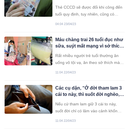
thời hạn
Thẻ CCCD sẽ được đổi khi công đến
tuổi quy định, tuy nhiên, cũng có
những trường hợp CCCD có giá trị vô
04:04 23/04/23
thời hạn.
Máu chàng trai 26 tuổi đục như
sữa, suýt mất mạng vì sở thích
ăn uống không hiếm gặp ở
Rất nhiều người trẻ tuổi thường ăn
người trẻ tuổi
uống vô tội vạ, ăn theo sở thích mà
chưa đánh giá đúng những hệ lụy
11:04 22/04/23
của nó. Bởi vì ngoài gây tăng cân,
béo phì thì nó còn có thể gây nhiều
Các cụ dặn, “Ở đời tham lam 3
bệnh tật, thậm chí nguy hiểm tính
cái to này, thì suốt đời nghèo,
mạng. Rất nhiều người trẻ tuổi
con cháu lâm vào cảnh khó
thường ăn uống vô tội vạ, ăn theo sở
Nếu cứ tham lam giữ 3 cái to này,
thành tài”
thích mà chưa đánh giá đúng những
suốt đời chỉ có lâm vào cảnh khốn
hệ lụy của nó. Bởi vì ngoài gây tăng
khó, con cháu ba đời cũng không sao
11:04 22/04/23
cân, béo phì thì nó còn có thể gây
ngóc đầu lên được.