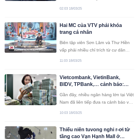
Mercedes tông vào 10 xe máy, ra đi
02:03 18/03/25
khi tuổi đời còn quá trẻ với nhiều hoài
bão chưa kịp thực hiện.
Hai MC của VTV phải khóa
trang cá nhân
Biên tập viên Sơn Lâm và Thư Hiền
vấp phải nhiều chỉ trích từ cư dân
mạng sau khi dẫn điểm tuần trong
11:03 18/03/25
chương trình Chuyển động 24h với
chủ đề "Livestream hay lie-stream?".
Vietcombank, VietinBank,
Nội dung chương trình đề cập đến
BIDV, TPBank,… cảnh báo:
vấn đề KOL quảng cáo sai sự thật,
Nguy cơ bay sạch tiền trong tài
trong đó có nhắc đến Quang Linh
Gần đây, nhiều ngân hàng lớn tại Việt
khoản vì chiêu lừa đảo tinh vi
Vlogs và Hằng Du Mục.
Nam đã liên tiếp đưa ra cảnh báo về
sau
các thủ đoạn lừa đảo ngày càng tinh
10:03 18/03/25
vi, lợi dụng sự phát triển của mua
sắm trực tuyến và giao dịch ngân
Thiếu niên tuvong nghi r-ơi từ
hàng điện tử.
tầng cao Vạn Hạnh Mall ở