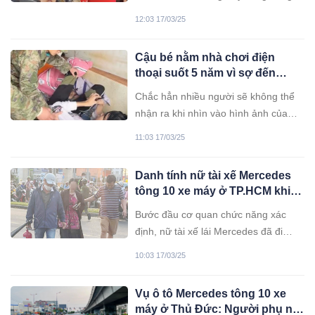
có lời lẽ đe dọa tiếp viên đã bị phạt
12:03 17/03/25
hành chính.
Cậu bé nằm nhà chơi điện
thoại suốt 5 năm vì sợ đến
trường: Hành động quyết liệt
Chắc hẳn nhiều người sẽ không thể
của người cha thay đổi tất cả
nhận ra khi nhìn vào hình ảnh của
chàng trai này trước kia và bây giờ.
11:03 17/03/25
Danh tính nữ tài xế Mercedes
tông 10 xe máy ở TP.HCM khiến
1 nữ sinh tuvong
Bước đầu cơ quan chức năng xác
định, nữ tài xế lái Mercedes đã đi
không đúng làn đường, kết quả kiểm
10:03 17/03/25
tra nồng độ cồn hơn 0,4mg/lít khí thở.
Vụ ô tô Mercedes tông 10 xe
máy ở Thủ Đức: Người phụ nữ