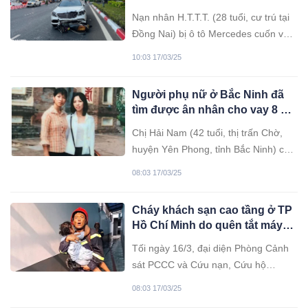
bị cuốn vào gầm xe đã tuvong
Nạn nhân H.T.T.T. (28 tuổi, cư trú tại
Đồng Nai) bị ô tô Mercedes cuốn vào
gầm, được đưa đi cấp cứu nhưng
10:03 17/03/25
không qua khỏi.
Người phụ nữ ở Bắc Ninh đã
tìm được ân nhân cho vay 8 chỉ
vàng
Chị Hải Nam (42 tuổi, thị trấn Chờ,
huyện Yên Phong, tỉnh Bắc Ninh) chia
sẻ rằng đã tìm lại được người ân
08:03 17/03/25
nhân từng cho mình vay 8 chỉ vàng
để chữa bệnh cho con gái vào năm
Cháy khách sạn cao tầng ở TP
2004.
Hồ Chí Minh do quên tắt máy
sấy tóc
Tối ngày 16/3, đại diện Phòng Cảnh
sát PCCC và Cứu nạn, Cứu hộ
(PC07) Công an TP Hồ Chí Minh đã
08:03 17/03/25
cung cấp thông tin về vụ cháy tại