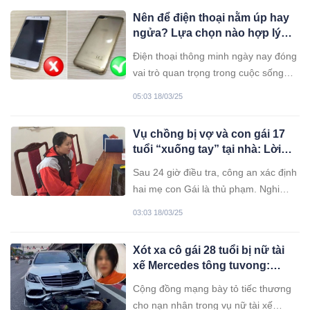
Nên để điện thoại nằm úp hay
ngửa? Lựa chọn nào hợp lý
hơn?
Điện thoại thông minh ngày nay đóng
vai trò quan trọng trong cuộc sống
hiện đại. Tuy nhiên, không phải ai
05:03 18/03/25
cũng biết cách bảo vệ thiết bị hiệu
quả. Một trong những thói quen đơn
Vụ chồng bị vợ và con gái 17
giản nhưng hữu ích là đặt điện thoại
tuổi “xuống tay” tại nhà: Lời
úp màn hình xuống mặt bàn.
khai của người vợ, hé lộ
Sau 24 giờ điều tra, công an xác định
nguyên nhân ban đầu
hai mẹ con Gái là thủ phạm. Nghi
phạm khai rằng chồng thường xuyên
03:03 18/03/25
ghen tuông và lấy cớ đó để bạo hành
vợ.
Xót xa cô gái 28 tuổi bị nữ tài
xế Mercedes tông tuvong:
Cống hiến cả tuổi trẻ cho cộng
Cộng đồng mạng bày tỏ tiếc thương
đồng khiếm thính
cho nạn nhân trong vụ nữ tài xế