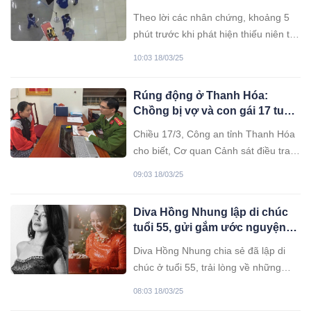
TPHCM
Theo lời các nhân chứng, khoảng 5
phút trước khi phát hiện thiếu niên tử
vong, họ nhìn thấy nạn nhân đứng
10:03 18/03/25
cạnh rào chắn hành lang trên tầng 7.
Rúng động ở Thanh Hóa:
Chồng bị vợ và con gái 17 tuổi
“xuống tay” tại nhà riêng
Chiều 17/3, Công an tỉnh Thanh Hóa
cho biết, Cơ quan Cảnh sát điều tra
đã làm rõ và bắt giữ hai đối tượng để
09:03 18/03/25
điều tra về hành vi Gi*t người.
Diva Hồng Nhung lập di chúc
tuổi 55, gửi gắm ước nguyện
khi ra đi
Diva Hồng Nhung chia sẻ đã lập di
chúc ở tuổi 55, trải lòng về những
khoảnh khắc xúc động trên sân khấu
08:03 18/03/25
và tình yêu sâu đậm với Hà Nội.