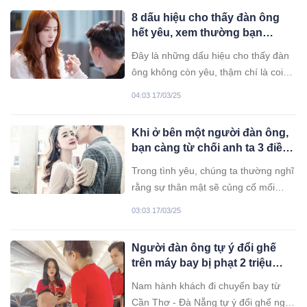
8 dấu hiệu cho thấy đàn ông
hết yêu, xem thường bạn
nhưng lại không nói ra
Đây là những dấu hiệu cho thấy đàn
ông không còn yêu, thậm chí là coi
thường phụ nữ, nhưng lại không trực
04:03 17/03/25
tiếp nói ra.
Khi ở bên một người đàn ông,
bạn càng từ chối anh ta 3 điều,
anh ta sẽ càng quan tâm đến
Trong tình yêu, chúng ta thường nghĩ
bạn
rằng sự thân mật sẽ củng cố mối
quan hệ, nhưng đôi khi lại quên mất
03:03 17/03/25
tầm quan trọng của việc thiết lập ranh
giới và khẳng định giá trị bản thân
Người đàn ông tự ý đổi ghế
đúng lúc.
trên máy bay bị phạt 2 triệu
đồng
Nam hành khách đi chuyến bay từ
Cần Thơ - Đà Nẵng tự ý đổi ghế ngồi,