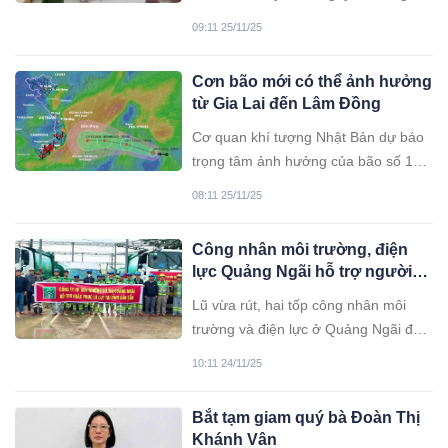
đốc chi nhánh một ngân hàng tại
09:11 25/11/25
Uông Bí (Quảng Ninh), vì chiếm đoạt
950 triệu đồng tiền giải ngân khoản
Cơn bão mới có thể ảnh hưởng
vay của khách hàng.
từ Gia Lai đến Lâm Đồng
Cơ quan khí tượng Nhật Bản dự báo
trọng tâm ảnh hưởng của bão số 15
có thể từ Gia Lai đến Lâm Đồng
08:11 25/11/25
(Bình Định - Bình Thuận cũ), thời
gian ảnh hưởng chính trong khoảng
Công nhân môi trường, điện
28-30/11.
lực Quảng Ngãi hỗ trợ người
dân Đắk Lắk sau lũ
Lũ vừa rút, hai tốp công nhân môi
trường và điện lực ở Quảng Ngãi đã
tức tốc lên đường vào vùng lụt Đắk
10:11 24/11/25
Lắk để hỗ trợ dọn dẹp môi trường và
khắc phục lưới điện sau lũ, giúp
Bắt tạm giam quý bà Đoàn Thị
người dân vùng chịu ảnh hưởng bởi
Khánh Vân