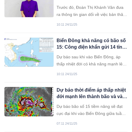
thiên tai sớm ổn định cuộc sống.
Trước đó, Đoàn Thị Khánh Vân đưa
ra thông tin gian dối về việc bản thân
có nhiều mối quan hệ để lừa các bị
10:11 24/11/25
hại giao tiền đầu tư.
Biển Đông khả năng có bão số
15: Công điện khẩn gửi 14 tỉnh
thành
Dự báo sau khi vào Biển Đông, áp
thấp nhiệt đới có khả năng mạnh lên
thành bão và sau đó có thể ảnh
10:11 24/11/25
hưởng đến khu vực các tỉnh Nam
Trung Bộ (Bình Định đến Bình Thuận
Dự báo thời điểm áp thấp nhiệt
cũ) trong khoảng từ 28 đến 30/11.
đới mạnh lên thành bão và vào
Biển Đông
Dự báo bão số 15 tiềm năng sẽ đạt
cực đại khi vào Biển Đông giữa tuần
này.
07:11 24/11/25