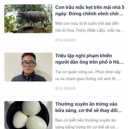
Con trâu mắc kẹt trên mái nhà 5
ngày: Đứng chênh vênh chờ
chủ giữa rốn lũ
Một con trâu bị lũ cuốn trôi dạt đến
rốn lũ Hòa Thịnh (Đắk Lắk), mắc kẹt
trên mái nhà suốt 5 ngày, nhịn đói 3
05:11 24/11/25
ngày. Đến giờ, nó vẫn đứng chênh
vênh, ngóng chủ và chờ được đưa
Triệu tập nghi phạm khiến
xuống đất.
người đàn ông trên phố ở Hà
Nội bất tỉnh
Tại cơ quan công an, Phúc khai xảy
ra va chạm giao thông với anh M.,
sau đó hai bên cãi vã. Nạn nhân rút
05:11 24/11/25
ra dùi cui điện nên Phúc lao vào
tancong làm anh M. gục xuống.
Thường xuyên ăn trứng vào
bữa sáng, cơ thể sẽ thay đổi
như thế nào?
Bạn có biết nếu thường xuyên ăn
sáng bằng trứng thì cơ thể sẽ có