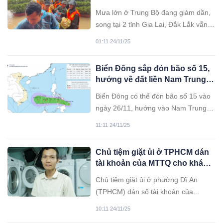
Mưa lớn ở Trung Bộ đang giảm dần,
song tại 2 tỉnh Gia Lai, Đắk Lắk vẫn
có nguy cơ lũ quét, sạt lở đất và sụt
01:11 24/11/25
lún trên sườn dốc, suối nhỏ.
Biển Đông sắp đón bão số 15,
hướng về đất liền Nam Trung
Bộ
Biển Đông có thể đón bão số 15 vào
ngày 26/11, hướng vào Nam Trung
Bộ với cường độ cấp 8-9 hoặc áp
11:11 24/11/25
thấp nhiệt đới. Từ 28-30/11, khu vực
Đà Nẵng đến Lâm Đồng có khả năng
Chủ tiệm giặt ủi ở TPHCM dán
mưa lớn trên diện rộng.
tài khoản của MTTQ cho khách
thanh toán
Chủ tiệm giặt ủi ở phường Dĩ An
(TPHCM) dán số tài khoản của
MTTQ lên cửa để khách thanh toán
10:11 24/11/25
vào đó, ủng hộ đồng bào vùng bão lũ