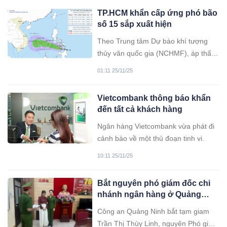
TP.HCM khẩn cấp ứng phó bão
số 15 sắp xuất hiện
Theo Trung tâm Dự báo khí tượng
thủy văn quốc gia (NCHMF), áp thấp
nhiệt đới sẽ mạnh lên thành bão vào
01:11 25/11/25
Biển Đông sáng mai 26.11. Trước
tình hình đó, TP.HCM triển khai khẩn
Vietcombank thông báo khẩn
cấp các biện pháp ứng phó.
đến tất cả khách hàng
Ngân hàng Vietcombank vừa phát đi
cảnh báo về một thủ đoạn tinh vi.
10:11 25/11/25
Bắt nguyên phó giám đốc chi
nhánh ngân hàng ở Quảng
Ninh
Công an Quảng Ninh bắt tạm giam
Trần Thị Thùy Linh, nguyên Phó giám