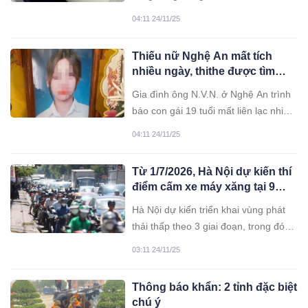
những thay đổi gì hay không?
04:11 24/11/25
Thiếu nữ Nghệ An mất tích
nhiều ngày, thithe được tìm
thấy ở Hưng Yên
Gia đình ông N.V.N. ở Nghệ An trình
báo con gái 19 tuổi mất liên lạc nhiều
ngày, mới đây nhận tin con đã tử
04:11 24/11/25
vong ở Hưng Yên, bước đầu xác định
bị sathai.
Từ 1/7/2026, Hà Nội dự kiến thí
điểm cấm xe máy xăng tại 9
phường nội đô
Hà Nội dự kiến triển khai vùng phát
thải thấp theo 3 giai đoạn, trong đó
giai đoạn 1 sẽ thí điểm cấm xe máy
03:11 24/11/25
xăng theo khung giờ hoặc khu vực tại
9 phường trung tâm.
Thông báo khẩn: 2 tỉnh đặc biệt
chú ý