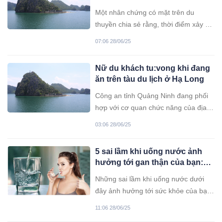
chứng trên du thuyền 5 sao ở
Một nhân chứng có mặt trên du
Hạ Long
thuyền chia sẻ rằng, thời điểm xảy ra
vụ việc, nạn nhân đang ăn buffet
07:06 28/06/25
sáng (dạng ăn kiểu tự chọn). Tuy
nhiên, vị khách Đài Loan có dấu hiệu
Nữ du khách tu:vong khi đang
khó thở.
ăn trên tàu du lịch ở Hạ Long
Công an tỉnh Quảng Ninh đang phối
hợp với cơ quan chức năng của địa
phương điều tra vụ việc một du khách
03:06 28/06/25
quốc tịch Đài Loan đ: 0t t: ử khi đang
ăn trên tàu du lịch tham quan vịnh Hạ
5 sai lầm khi uống nước ảnh
Long
hưởng tới gan thận của bạn:
Đặc biệt kiểu thứ 2
Những sai lầm khi uống nước dưới
đây ảnh hưởng tới sức khỏe của bạn,
nên tránh xa.
11:06 28/06/25