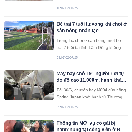
một số đợt mưa lớn diện rộng, bão
10:07 02/07/25
hoặc áp thấp nhiệt đới khả năng ảnh
hưởng đất liền nước ta.
Bé trai 7 tuổi tu:vong khi chơi ở
sân bóng nhân tạo
Trong lúc chơi ở sân bóng, một bé
trai 7 tuổi tại tỉnh Lâm Đồng không
may bị khung cầu gôn đổ xuống đè
09:07 02/07/25
trúng người, dẫn đến tu:vong.
Máy bay chở 191 người r:ơi tự
do độ cao 11.000m, hành khách
h:oảng l:oạn viết thư tuyệt
Tối 30/6, chuyến bay IJ004 của hãng
mệnh
Spring Japan khởi hành từ Thượng
Hải (Trung Quốc) đến sân bay Narita
09:07 02/07/25
(Tokyo, Nhật Bản) đã gặp sự cố
nghiêm trọng trên không khiến nhiều
Thông tin MỚI vụ cô gái bị
người không khỏi hoảng loạn.
hanh:hung tại công viên ở Bắc