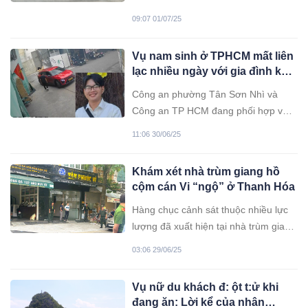
phải hạ cánh khẩn cấp xuống sân
09:07 01/07/25
bay Đà Nẵng để cấp cứu hành khách
có dấu hiệu bất thường về sức khỏe.
Vụ nam sinh ở TPHCM mất liên
lạc nhiều ngày với gia đình khi
lên ô tô màu đỏ: Công an vào
Công an phường Tân Sơn Nhì và
cuộc
Công an TP HCM đang phối hợp với
các cơ quan chức năng khẩn trương
11:06 30/06/25
tìm nam sinh này.
Khám xét nhà trùm giang hồ
cộm cán Vi “ngộ” ở Thanh Hóa
Hàng chục cảnh sát thuộc nhiều lực
lượng đã xuất hiện tại nhà trùm giang
hồ cộm cán Vi "ngộ" ở Thanh Hóa để
03:06 29/06/25
thực hiện phong tỏa, khám xét...
Vụ nữ du khách đ: ột t:ử khi
đang ăn: Lời kể của nhân