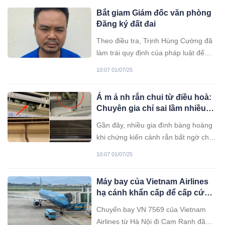
Bắt giam Giám đốc văn phòng
Đăng ký đất đai
Theo điều tra, Trịnh Hùng Cường đã
làm trái quy định của pháp luật để
“sách nhiễu”, “vòi vĩnh” các hộ gia
10:07 01/07/25
đình, cá nhân buộc phải chi tiền “bôi
trơn”.
Á m ả nh rắn chui từ điều hoà:
Chuyên gia chỉ sai lầm nhiều
người mắc phải
Gần đây, nhiều gia đình bàng hoàng
khi chứng kiến cảnh rắn bất ngờ chui
ra từ điều hòa, rơi xuống giường và
10:07 01/07/25
gây thương tích, thậm chí dedoa tính
m ạng.
Máy bay của Vietnam Airlines
hạ cánh khẩn cấp để cấp cứu
hành khách
Chuyến bay VN 7569 của Vietnam
Airlines từ Hà Nội đi Cam Ranh đã