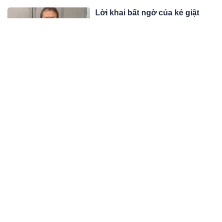
Lời khai bất ngờ của kẻ giật
sập cửa nhà hàng xóm vì bị
nhắc hát karaoke ở TP.HCM
Ngày 27/6, Công an TPHCM đang
củng cố hồ sơ để khởi tố bị can đối
với Bùi Hữu Khánh (SN 1980, ngụ
08:06 28/06/25
quận Bình Tân) về tội Gây rối trật tự
công cộng.
Hà Trúc Linh dành vương miện
Hoa hậu Việt Nam
Top 3 Hoa hậu Việt Nam 2024 là Trần
Ngọc Châu Anh - á hậu 1, số báo
danh 220; Nguyễn Thị Vân Nhi - á
11:06 27/06/25
hậu 2, số báo danh 136 và Hà Trúc
Linh - hoa hậu, số báo danh 687.
Nóng: Khởi tố vụ nam sinh
quay lén đề, gửi ra cho bạn
dùng ChatGPT giải bài thi
Công an tỉnh Lâm Đồng khởi tố vụ án
hình sự 'cố ý làm lộ bí mật nhà nước';