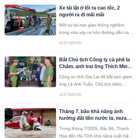
Xe tải lật ở lối ra cao tốc, 2
người ra đi mãi mãi
Một vụ tai nạn giao thông nghiêm
trọng vừa xảy ra trên đường dẫn cao
tốc Nha Trang - Cam Lâm (Khánh
02:07 02/07/25
Hoà), khiến tài xế và phụ xe tu:vong
thương tâm.
Bắt Chủ tịch Công ty cà phê Ia
Châm, anh trai ông Thích Minh
Tuệ
Công an tỉnh Gia Lai đã bắt tạm giam
ông Lê Anh Tuấn, Chủ tịch kiêm
Giám đốc Công ty TNHH MTV Cà
11:07 02/07/25
phê Ia Châm.
Tháng 7, bão khả năng ảnh
hưởng đất liền nước ta, mưa
lớn vẫn trút xuống Bắc Bộ
Trong tháng 7/2025, Bắc Bộ, Thanh
Hóa đến Hà Tĩnh khả năng xuất hiện