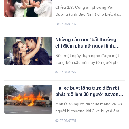
Ninh
Chiều 1/7, Công an phường Vân
Dương (tỉnh Bắc Ninh) cho biết, đã
hoàn tất hồ sơ và chuyển vụ việc cô
10:07 01/07/25
gái bị hanh:hung tại công viên Lãm
Làng lên Công an tỉnh này để tiếp tục
Những câu nói “bất thường”
điều tra, xử lý.
chỉ điểm phụ nữ ngoại tình,
nhất là câu nói số 3
Nếu một ngày, bạn nghe được một
trong bốn câu nói này từ người phụ
nữ của mình, hãy cảnh giác bởi rất có
04:07 01/07/25
khả năng, cô ấy đã “cắm sừng” bạn.
Hai xe buýt tông trực diện rồi
phát n:ổ làm 38 người tu:vong,
nhiều nạn nhân cùng một gia
Ít nhất 38 người đã thiệt mạng và 28
đình
người bị thương khi 2 xe buýt đ:âm
trực diện và b:ốc ch:áy.
02:07 01/07/25