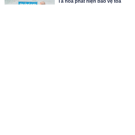
Tá hỏa phát hiện bảo vệ tòa
nhà chung cư tuvong dưới
tầng hầm
Một nam bảo vệ làm việc tại chung
cư PVNC2-CT02 tử vong tại tầng
hầm tòa nhà.
03:10 31/10/25
Tôi nhắm mắt lấy chồng U60 để
trả nợ cho bố, tân hôn vỡ òa
bật khóc khi cửa nhà tắm vừa
Tôi ngẩng phắt lên — và chết lặng.
mở
Người đàn ông bước ra từ nhà tắm...
không phải chồng tôi!
02:10 31/10/25
Thông báo khẩn tới 6 tỉnh,
thành phố
Cơ quan khí tượng cảnh báo, nhiều
tỉnh tại miền Trung sẽ có mưa lớn trở
lại gây nguy cơ lũ quét và sạt lở đất,