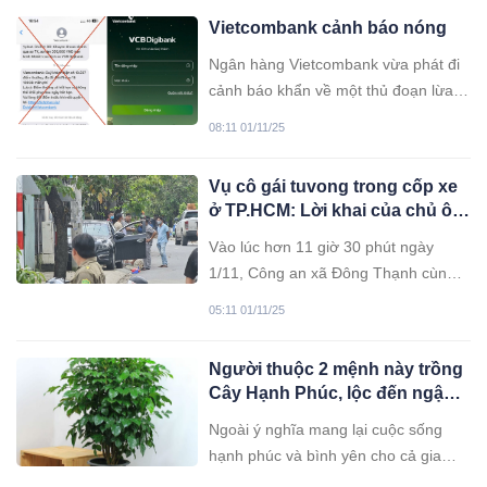
thành cơn bão số 13.
Vietcombank cảnh báo nóng
Ngân hàng Vietcombank vừa phát đi
cảnh báo khẩn về một thủ đoạn lừa
đảo mới, nhắm vào khách hàng qua
08:11 01/11/25
tin nhắn SMS.
Vụ cô gái tuvong trong cốp xe
ở TP.HCM: Lời khai của chủ ô
tô
Vào lúc hơn 11 giờ 30 phút ngày
1/11, Công an xã Đông Thạnh cùng
các đơn vị nghiệp vụ Công an
05:11 01/11/25
TP.HCM vẫn đang phong tỏa và điều
tra hiện trường vụ một cô gái tuvong
Người thuộc 2 mệnh này trồng
trong cốp xe ô tô đậu trên địa bàn.
Cây Hạnh Phúc, lộc đến ngập
nhà
Ngoài ý nghĩa mang lại cuộc sống
hạnh phúc và bình yên cho cả gia
đình, cây hạnh phúc cũng là một loại