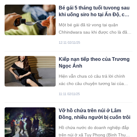
Bé gái 5 tháng tuổi tuvong sau
khi uống siro ho tại Ấn Độ, cửa
hàng bị niêm phong để điều tra
Một bé gái đã tử vong tại quận
Chhindwara sau khi được cho là đã
uống siro ho Ayurvedic, khiến chính
12:11 02/11/25
quyền phải mở cuộc điều tra.
Kiếp nạn tiếp theo của Trương
Ngọc Ánh
Hiện vẫn chưa có câu trả lời chính
xác cho câu chuyện tương lai của
Trương Ngọc Ánh.
11:11 02/11/25
Vỡ hồ chứa trên núi ở Lâm
Đồng, nhiều người bị cuốn trôi
Hồ chứa nước do doanh nghiệp đắp
trên núi ở xã Tuy Phong (Bình Thuận