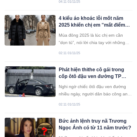
04:11 01/11/25
cây phong thuỷ. Vậy, những người
thuộc mệnh nào thì hợp với cây hạnh
4 kiểu áo khoác lỗi mốt năm
phúc?
2025 khiến chị em “mất điểm”
phong cách, càng mặc càng
Mùa đông 2025 là lúc chị em cần
dìm dáng
“dọn tủ”, nói lời chia tay với những
chiếc áo khoác từng hot nhưng nay
02:11 01/11/25
đã lỗi thời. Những thiết kế cồng kềnh,
cổ to hay viền lông cầu kỳ không còn
Phát hiện thithe cô gái trong
được ưa chuộng – thay vào đó,
cốp ôtô đậu ven đường TP
phong cách tối giản, tinh tế và tôn
HCM
dáng lên ngôi.
Nghi ngờ chiếc ôtô đậu ven đường
nhiều ngày, người dân báo công an
kiểm tra và phát hiện thithe cô gái
02:11 01/11/25
đang phân hủy trong cốp xe, sáng
1/11.
Bức ảnh lệnh truy nã Trương
Ngọc Ánh có từ 11 năm trước?