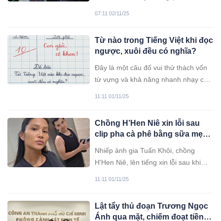
cũ) vỡ, nước đổ xuống khu dân cư,
07:11 02/11/25
cuốn 3 người cùng gia đình, trong đó
bé gái 13 tuổi tử vong, đêm 1/11.
Từ nào trong Tiếng Việt khi đọc
ngược, xuôi đều có nghĩa?
Đây là một câu đố vui thử thách vốn
từ vựng và khả năng nhanh nhạy của
bạn đó!
11:11 01/11/25
Chồng H’Hen Niê xin lỗi sau
clip pha cà phê bằng sữa mẹ
mời bạn bè uống
Nhiếp ảnh gia Tuấn Khôi, chồng
H'Hen Niê, lên tiếng xin lỗi sau khi
đăng video dùng sữa trữ trong tủ lạnh
11:11 01/11/25
của vợ để pha cà phê gây tranh cãi.
Lật tẩy thủ đoạn Trương Ngọc
Ánh qua mặt, chiếm đoạt tiền