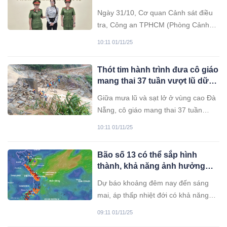
của công ty và bạn bè
Ngày 31/10, Cơ quan Cảnh sát điều
tra, Công an TPHCM (Phòng Cảnh
sát kinh tế), đã khởi tố bị can, bắt tạm
10:11 01/11/25
giam đối với Trương Ngọc Ánh (nghệ
sĩ, diễn viên) để điều tra về tội Lạm
Thót tim hành trình đưa cô giáo
dụng tín nhiệm chiếm đoạt tài sản.
mang thai 37 tuần vượt lũ dữ
đến cơ sở y tế
Giữa mưa lũ và sạt lở ở vùng cao Đà
Nẵng, cô giáo mang thai 37 tuần
được lực lượng chức năng dựng cầu
10:11 01/11/25
tạm, dìu vượt suối lũ dữ ra khỏi vùng
nguy hiểm an toàn.
Bão số 13 có thể sắp hình
thành, khả năng ảnh hưởng
đến đất liền nước ta
Dự báo khoảng đêm nay đến sáng
mai, áp thấp nhiệt đới có khả năng
mạnh lên thành bão và khoảng ngày
09:11 01/11/25
5/11, bão sẽ đi vào Biển Đông, trở