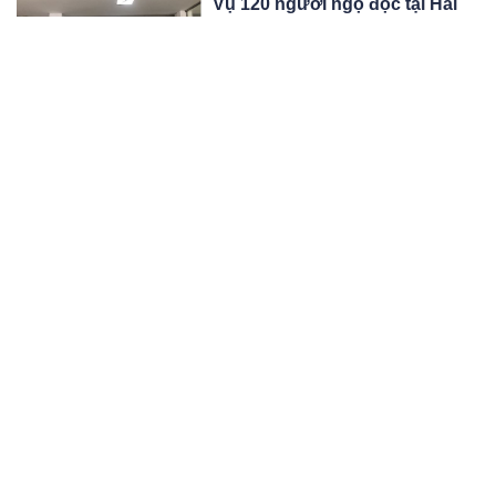
Vụ 120 người ngộ độc tại Hải
Phòng: Đình chỉ bếp ăn tập thể
Cục An toàn thực phẩm đề nghị Sở Y
tế Hải Phòng đình chỉ ngay bếp ăn
tập thể Nhà máy đóng tàu Sông Cấm
05:06 28/06/24
liên quan 120 người phải nhập viện
nghi do ngộ độc.
Danh tính 2 mẹ con tử vong
trong vụ nữ tài xế ô tô tông loạt
xe máy ở TP Vũng Tàu
Tối ngày 27/6, tại ngã tư Lê Quý Đôn
- Nguyễn Văn Trỗi (phường 1, thành
phố Vũng Tàu, Bà Rịa - Vũng Tàu)
05:06 28/06/24
xảy ra vụ tai nạn nghiêm trọng.
Chồng tử vong, vợ bị thương
dưới gầm xe đầu kéo: Tài xế
quỳ gối vái lạy nạn nhân
Chiều 27/6, cơ quan chức năng tỉnh
Đắk Lắk đang điều tra vụ tai nạn giao
thông khiến 2 vợ chồng thương vong.