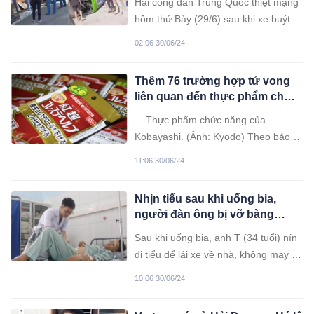
Hai công dân Trung Quốc thiệt mạng
hôm thứ Bảy (29/6) sau khi xe buýt
du lịch của họ bị lật khi đang xuống từ
02:06 30/06/24
Cao nguyên Genting, Malaysia.
Thêm 76 trường hợp tử vong
liên quan đến thực phẩm chức
năng Kobayashi
Thực phẩm chức năng của
Kobayashi. (Ảnh: Kyodo) Theo báo
Tiền Phong, chính phủ Nhật Bản
11:06 30/06/24
không hài lòng vì công ty chậm công
bố thông tin từ khi trường hợp tử
Nhịn tiểu sau khi uống bia,
vong đầu tiên được báo cáo vào
người đàn ông bị vỡ bàng
tháng 3. Trước đó, Kobayashi cho
quang
biết 5 người đã tử vong sau khi
Sau khi uống bia, anh T (34 tuổi) nín
đi tiểu để lái xe về nhà, không may bị
ngã gây vỡ bàng quang, rách thành
10:06 30/06/24
cơ ruột non phải nhập viện.