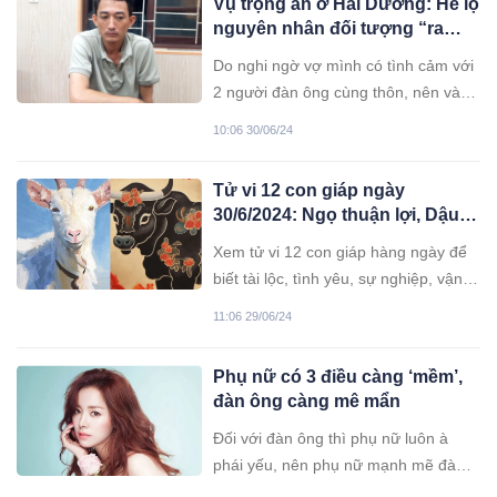
Vụ trọng án ở Hải Dương: Hé lộ
nguyên nhân đối tượng “ra
tay” với 3 người
Do nghi ngờ vợ mình có tình cảm với
2 người đàn ông cùng thôn, nên vào
sáng 29/6, Dương đã đánh chị H. sau
10:06 30/06/24
khi phát hiện vợ ở nhà nghỉ. Tiếp đó,
đối tượng mang theo hung khí tác
Tử vi 12 con giáp ngày
động 3 người khiến 1 nạn nhân tử
30/6/2024: Ngọ thuận lợi, Dậu
vong.
có tin vui
Xem tử vi 12 con giáp hàng ngày để
biết tài lộc, tình yêu, sự nghiệp, vận
hạn tốt xấu... giúp bạn làm chủ các
11:06 29/06/24
vấn đề trong cuộc sống.
Phụ nữ có 3 điều càng ‘mềm’,
đàn ông càng mê mẩn
Đối với đàn ông thì phụ nữ luôn à
phái yếu, nên phụ nữ mạnh mẽ đàn
ông chưa chắc đã yêu, nhưng phụ nữ