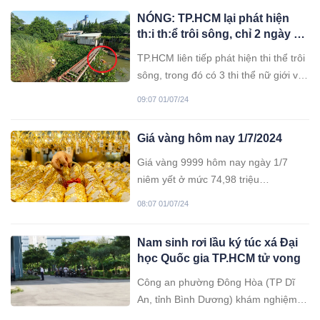
NÓNG: TP.HCM lại phát hiện
th:i th:ể trôi sông, chỉ 2 ngày đã
tìm thấy 4 th:i th:ể
TP.HCM liên tiếp phát hiện thi thể trôi
sông, trong đó có 3 thi thể nữ giới và
1 thi thể nam giới.
09:07 01/07/24
Giá vàng hôm nay 1/7/2024
Giá vàng 9999 hôm nay ngày 1/7
niêm yết ở mức 74,98 triệu
đồng/lượng (mua vào) và 76,98 triệu
08:07 01/07/24
đồng/lượng (bán ra).
Nam sinh rơi lầu ký túc xá Đại
học Quốc gia TP.HCM tử vong
Công an phường Đông Hòa (TP Dĩ
An, tỉnh Bình Dương) khám nghiệm
hiện trường, điều tra nguyên nhân vụ