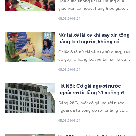
Hòa cùng không khí vui mừng của
giáo viên cả nước, hàng triệu giáo
viên mầm non sẽ đón 3 tin vui về
08:06 29/06/24
lương
Nữ tài xế lái xe khi say xỉn tông
hàng loạt người, không có
bằng lái
Chiếc ô tô nữ tài xế này sử dụng, sau
đó gây ra hàng loạt vụ tai nạn là của
một người đàn ông, cơ sở dữ liệu
08:06 29/06/24
cũng ghi nhận người nữ tài xế chưa
có bằng lái ô tô.
Hà Nội: Cô gái người nước
ngoài rơi từ tầng 31 xuống đất
tử vong
Sáng 28/6, một cô gái người nước
ngoài đã tử vong do rơi từ tầng 31
chung cư ở phường Mỹ Đình 1, quận
05:06 28/06/24
Nam Từ Liêm, TP Hà Nội.