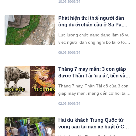
10:06 30/06/24
việc nam sinh rơi lầu tử vong tại ký
túc xá Đại học Quốc gia TP.HCM.
Phát hiện th:i th:ể người đàn
ông dưới chân cầu ở Sa Pa,
nghi bỏ lại ô tô làm điều dại dột
Lực lượng chức năng đang làm rõ vụ
việc người đàn ông nghi bỏ lại ô tô,
nhảy từ cầu Móng Sến (tỉnh Lào Cai)
09:06 30/06/24
xuống đất tử vong.
Tháng 7 may mắn: 3 con giáp
được Thần Tài ‘ưu ái’, tiền vào
như nước, sự nghiệp lên
Tháng 7 này, Thần Tài gõ cửa 3 con
hương
giáp may mắn, mang đến cơ hội tài
chính bứt phá và sự nghiệp thăng
02:06 30/06/24
hoa.
Hai du khách Trung Quốc tử
vong sau tai nạn xe buýt ở Cao
nguyên Genting