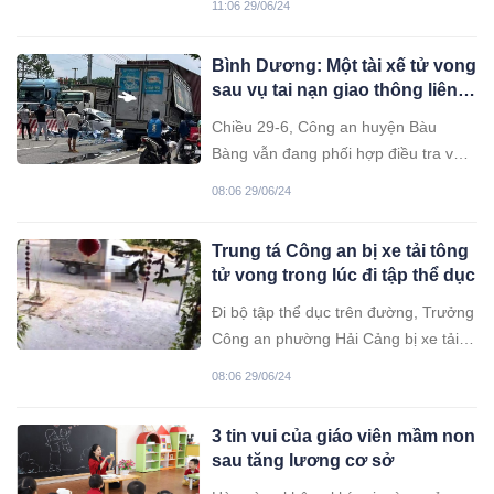
11:06 29/06/24
có 3 điều càng "mềm" sau thì chắc
chắn đàn ông sẽ mê mẩn.
Bình Dương: Một tài xế tử vong
sau vụ tai nạn giao thông liên
hoàn
Chiều 29-6, Công an huyện Bàu
Bàng vẫn đang phối hợp điều tra vụ
tai nạn giao thông giữa ô tô tải, xe 4
08:06 29/06/24
chỗ và xe container, khiến một người
tử vong xảy ra trên Quốc lộ 13, đoạn
Trung tá Công an bị xe tải tông
qua địa bàn Thị trấn Lai Uyên, huyện
tử vong trong lúc đi tập thể dục
Bàu Bàng.
Đi bộ tập thể dục trên đường, Trưởng
Công an phường Hải Cảng bị xe tải
tông ngã xuống đường, tử vong sau
08:06 29/06/24
khi được đưa đi viện cấp cứu.
3 tin vui của giáo viên mầm non
sau tăng lương cơ sở