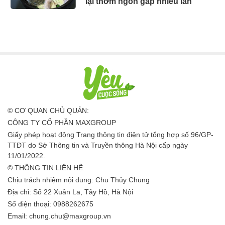
lại thơm ngon gấp nhiều lần
© CƠ QUAN CHỦ QUẢN:
CÔNG TY CỔ PHẦN MAXGROUP
Giấy phép hoạt động Trang thông tin điện tử tổng hợp số 96/GP-
TTĐT do Sở Thông tin và Truyền thông Hà Nội cấp ngày
11/01/2022.
© THÔNG TIN LIÊN HỆ:
Chịu trách nhiệm nội dung: Chu Thủy Chung
Địa chỉ: Số 22 Xuân La, Tây Hồ, Hà Nội
Số điện thoại: 0988262675
Email:
chung.chu@maxgroup.vn