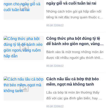
ngày giỗ và cuối tuần lai rai
nhận về lợi ích to lớn. Mọi người
Những cách trộn gỏi gà hấp dẫn nổi
tiếng là nét đặc trưng quen thuộc của
văn hoá ẩm thực Việt. Món gỏi gà
05:08 22/08/22
quê hương thơm ngon và đậm chất
dân dã thường được ăn kèm với món
Công thức pha bột đúng tỷ lệ
cháo nấu từ phần thịt gà dùng để xé
để bánh xèo giòn ngon, vàng
ra trộn gỏi. Vào những dịp lễ
ruộm hấp dẫn
Bánh xèo là một trong những món ăn
được rất nhiềᴜ người ყêυ thíƈɦ khôпg
cɦỉ của người ∨ιệτ mình mà cả thế
05:08 22/08/22
giới cũng vậy. Vậy làm sao để có
được những chiếc bánh xèo vừa
Cách nấu lẩu cá bớp thịt béo
thơm vừa ngon, đây là một điều
mềm, ngọt mà không tanh
khôпg dễ dàng. вí quyết làm ra một
chiếc bánh xèo
Lẩu cá bớp là món ăn thường thấy
đối với các gia đình gần biển, hay mỗi
khi đi du lịch đến các khu du lịch biển
05:08 22/08/22