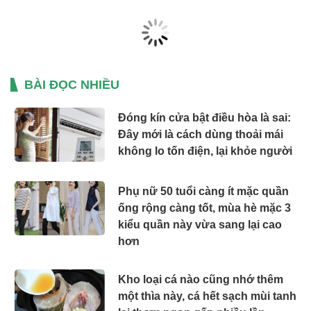
Nguồn: pexels Khi có ý định
BÀI ĐỌC NHIỀU
Đóng kín cửa bật điều hòa là sai:
Đây mới là cách dùng thoải mái
không lo tốn điện, lại khỏe người
Phụ nữ 50 tuổi càng ít mặc quần
ống rộng càng tốt, mùa hè mặc 3
kiểu quần này vừa sang lại cao
hơn
Kho loại cá nào cũng nhớ thêm
một thìa này, cá hết sạch mùi tanh