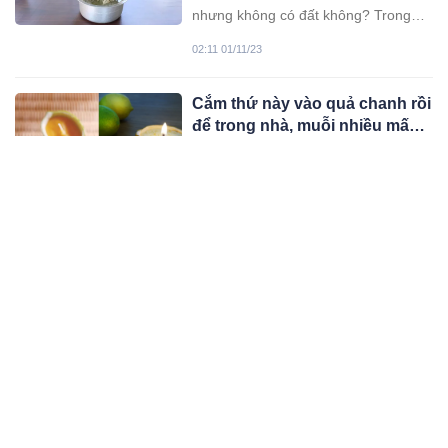
nhưng không có đất không? Trong
trường hợp này, hãy lưu ý ý tưởng
02:11 01/11/23
này. Thoạt nghe có vẻ nghịch lý
nhưng cách trồng đơn giản, rõ ràng
Cắm thứ này vào quả chanh rồi
và hiệu quả đến mức thu hút ngay lập
để trong nhà, muỗi nhiều mấy
tức.
cũng chạy sạch
Thay vì sử dụng các loại thuốc diệt
côn trùng có thành phần hóa học,
bạn có thể sử dụng nguyên liệu tự
01:11 01/11/23
nhiên là chanh để đuổi muỗi trong
nhà.
Lý do trên mặt ghế nhựa
thường có 1 lỗ hình tròn, hóa
ra có tận 4 chức năng mà nhiều
Ghế nhựa là vật dụng được nhiều gia
người không hề biết
đình sử dụng để ngồi và nghỉ ngơi,
giá thành cũng rất hợp ví tiền. Nhưng
11:11 01/11/23
liệu bạn có từng thắc mắc, lí do vì
sao chúng có một 'lỗ' ở chính giữa
Mua trứng về bỏ ngay vào tủ
hay không, thiết kế lỗ hổng như thế