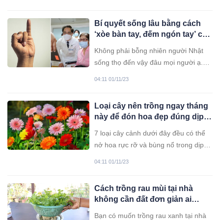
ai biết nó còn có thể làm mát gan
hiệu quả.
Bí quyết sống lâu bằng cách
‘xòe bàn tay, đếm ngón tay’ của
người Nhật, 5000 năm vẫn hiệu
Không phải bỗng nhiên người Nhật
quả
sống thọ đến vậy đâu mọi người ạ.
Ngoài việc có các thói quen sinh hoạt,
04:11 01/11/23
ăn uống lành mạnh, còn có những bí
kíp lâu đời giúp người Nhật sống
Loại cây nên trồng ngay tháng
khỏe, sống thọ nhất thế giới. Một
này để đón hoa đẹp đúng dịp
trong những bí kíp này là nghệ thuật
Tết ,”mở cửa” đón tài lộc, may
chữa bệnh đã
7 loại cây cảnh dưới đây đều có thể
mắn
nở hoa rực rỡ và bùng nổ trong dịp
Tết Nguyên Đán sắp tới đấy nhé.
04:11 01/11/23
Cách trồng rau mùi tại nhà
không cần đất đơn giản ai
cũng làm được
Bạn có muốn trồng rau xanh tại nhà