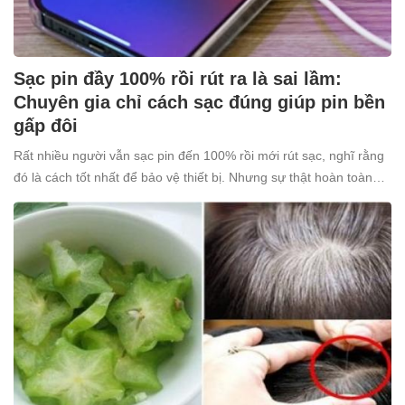
Sạc pin đầy 100% rồi rút ra là sai lầm:
Chuyên gia chỉ cách sạc đúng giúp pin bền
gấp đôi
Rất nhiều người vẫn sạc pin đến 100% rồi mới rút sạc, nghĩ rằng
đó là cách tốt nhất để bảo vệ thiết bị. Nhưng sự thật hoàn toàn
ngược lại: thói quen tưởng chừng “vô hại” này lại âm thầm khiến
pin nhanh chai, giảm tuổi thọ.