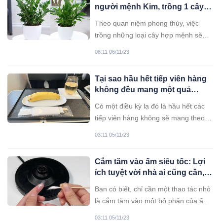
người mệnh Kim, trồng 1 cây là
lộc đến ào ào
Theo quan niệm phong thủy, việc
trồng những loại cây hợp mệnh sẽ
mang lại cho chủ nhân nhiều may
08:11 06/11/23
mắn. Hôm nay, hãy cùng tham khảo
những loại cây hợp với người mệnh
Tại sao hầu hết tiếp viên hàng
Kim nhé.
không đều mang một quả
chuối lên máy bay? Hóa ra để
Có một điều kỳ lạ đó là hầu hết các
làm điều này
tiếp viên hàng không sẽ mang theo
một quả chuối lên máy bay. Liệu họ
03:11 05/11/23
mang lên máy bay để ăn hay có công
dụng nào khác?
Cắm tăm vào ấm siêu tốc: Lợi
ích tuyệt vời nhà ai cũng cần,
tiết kiệm khoản lớn mỗi năm
Bạn có biết, chỉ cần một thao tác nhỏ
là cắm tăm vào một bộ phận của ấm
siêu tốc có thể giúp mang lại nhiều lợi
03:11 05/11/23