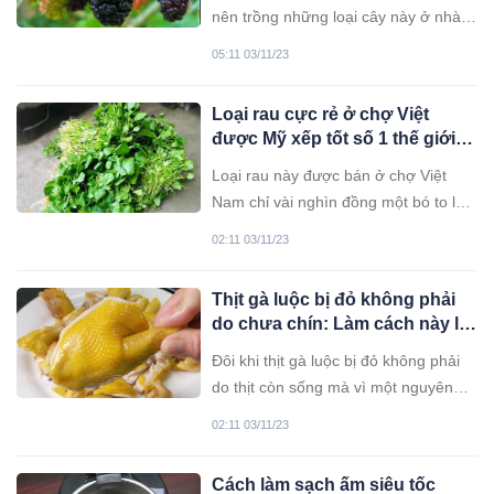
nên trồng những loại cây này ở nhà
vì có thể làm hại cho tài vận.
05:11 03/11/23
Loại rau cực rẻ ở chợ Việt
được Mỹ xếp tốt số 1 thế giới,
làm nhiều món ngon lại chống
Loại rau này được bán ở chợ Việt
K hiệu quả
Nam chỉ vài nghìn đồng một bó to lại
làm được rất nhiều món ăn ngon
02:11 03/11/23
Thịt gà luộc bị đỏ không phải
do chưa chín: Làm cách này là
xử lý được ngay
Đôi khi thịt gà luộc bị đỏ không phải
do thịt còn sống mà vì một nguyên
nhân khác.
02:11 03/11/23
Cách làm sạch ấm siêu tốc