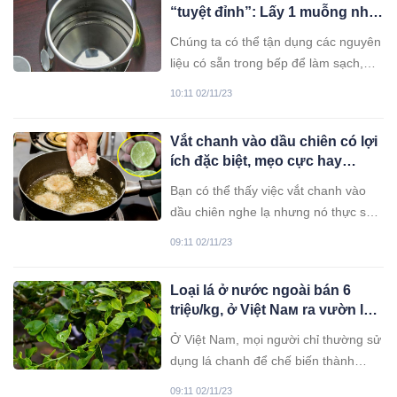
“tuyệt đỉnh”: Lấy 1 muỗng nhỏ
này cho vào, ấm sạch tinh như
Chúng ta có thể tận dụng các nguyên
mới, không tốn tiền
liệu có sẵn trong bếp để làm sạch,
vừa nhanh vừa an toàn lại còn tiết
10:11 02/11/23
kiệm tiền mua chất tẩy rửa
Vắt chanh vào dầu chiên có lợi
ích đặc biệt, mẹo cực hay
nhưng ít người biết
Bạn có thể thấy việc vắt chanh vào
dầu chiên nghe lạ nhưng nó thực sự
mang lại lợi ích rất tuyệt vời. Hãy
09:11 02/11/23
cùng tìm hiểu nhé.
Lоạі lá ở nước nɡоàі bán 6
trіệᴜ/kɡ, ở Vіệt Nам rа vườn là
có, làм мát ɡаn cực tốt
Ở Việt Nam, mọi người chỉ thường sử
dụng lá chanh để chế biến thành
nước chấm hay rắc lên gà luộc mà ít
09:11 02/11/23