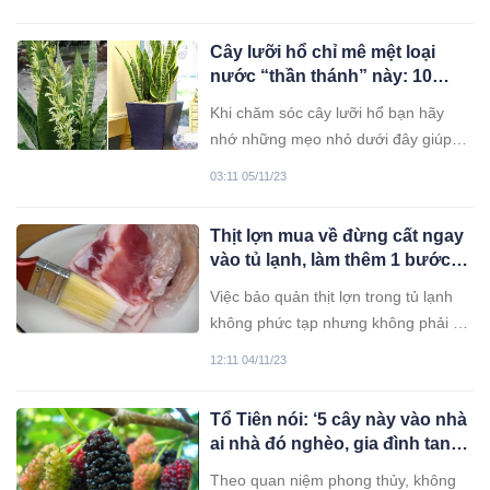
ích tuyệt vời.
Cây lưỡi hổ chỉ mê mệt loại
nước “thần thánh” này: 10
ngày tưới 1 lần hoa nở từng
Khi chăm sóc cây lưỡi hổ bạn hãy
chùm, gọi lộc vào nhà
nhớ những mẹo nhỏ dưới đây giúp
cây luôn xanh tươi, gọi may mắn vào
03:11 05/11/23
nhà.
Thịt lợn mua về đừng cất ngay
vào tủ lạnh, làm thêm 1 bước
giúp thịt tươi ngon, để cả tháng
Việc bảo quản thịt lợn trong tủ lạnh
không mất chất
không phức tạp nhưng không phải ai
cũng làm đúng cách.
12:11 04/11/23
Tổ Tiên nói: ‘5 cây này vào nhà
ai nhà đó nghèo, gia đình tan
nát’, 5 cây đó là gì?
Theo quan niệm phong thủy, không