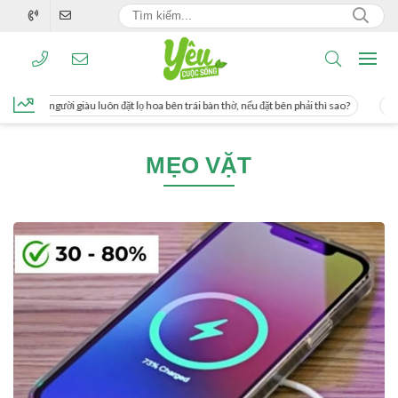
g, người giàu luôn đặt lọ hoa bên trái bàn thờ, nếu đặt bên phải thì sao?
Cách 
MẸO VẶT