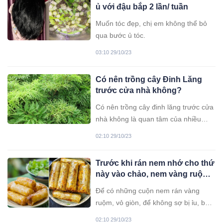
ủ với đậu bắp 2 lần/ tuần
Muốn tóc đẹp, chị em không thể bỏ
qua bước ủ tóc.
03:10 29/10/23
Có nên trồng cây Đinh Lăng
trước cửa nhà không?
Có nên trồng cây đinh lăng trước cửa
nhà không là quan tâm của nhiều
người, hãy cùng tìm hiểu.
02:10 29/10/23
Trước khi rán nem nhớ cho thứ
này vào chảo, nem vàng ruộm,
vỏ giòn tan, để lâu không ỉu
Để có những cuộn nem rán vàng
ruộm, vỏ giòn, để không sợ bị ỉu, bạn
hãy lưu lại những bí quyết dưới đây.
02:10 29/10/23