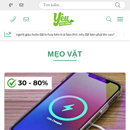
g, người giàu luôn đặt lọ hoa bên trái bàn thờ, nếu đặt bên phải thì sao?
Cách 
MẸO VẶT