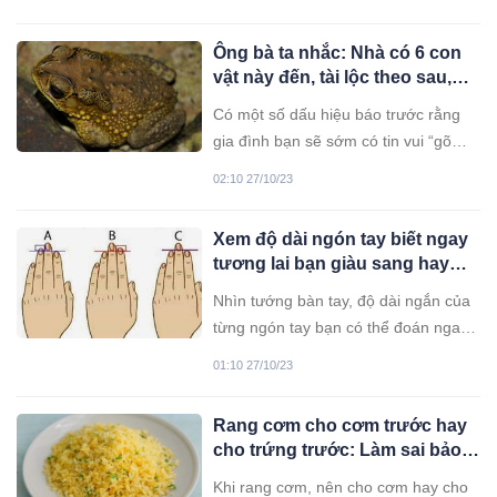
bà nội trợ đặc biệt quan tâm. Vậy
ngâm ốc với gì cho sạch nhanh?
Ông bà ta nhắc: Nhà có 6 con
vật này đến, tài lộc theo sau,
đừng dại mà đuổi đi
Có một số dấu hiệu báo trước rằng
gia đình bạn sẽ sớm có tin vui “gõ
cửa”, đặc biệt là khi thấy những con
02:10 27/10/23
vật này tìm đến nhà bạn một cách
ngẫu nhiên. Bạn cũng không nên
Xem độ dài ngón tay biết ngay
đuổi chúng đi vì theo sau chúng là
tương lai bạn giàu sang hay
những vận may tài lộc.
nghèo khó
Nhìn tướng bàn tay, độ dài ngắn của
từng ngón tay bạn có thể đoán ngay
vận mệnh của mình trong tương lai là
01:10 27/10/23
giàu sang phú quý hay nghèo khó cả
đời đấy.
Rang cơm cho cơm trước hay
cho trứng trước: Làm sai bảo
sao cơm nát, không ngon
Khi rang cơm, nên cho cơm hay cho