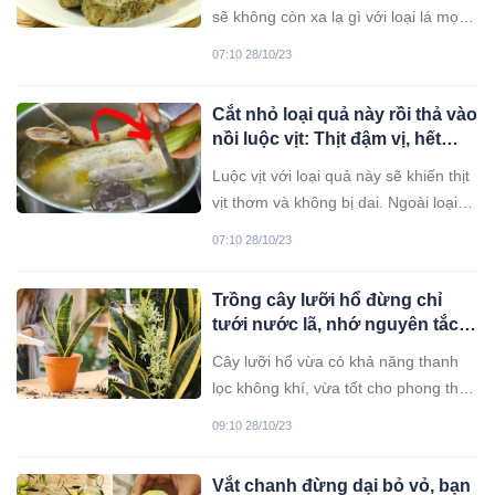
tuyệt vời
sẽ không còn xa lạ gì với loại lá mọc
ở bờ tường, bờ bụi được nhắc tới ở
07:10 28/10/23
trên, đó chính là lá mơ lông.
Cắt nhỏ loại quả này rồi thả vào
nồi luộc vịt: Thịt đậm vị, hết
sạch mùi hôi
Luộc vịt với loại quả này sẽ khiến thịt
vịt thơm và không bị dai. Ngoài loại
quả này, bạn có thể cho thêm nước
07:10 28/10/23
dừa để luộc vịt.
Trồng cây lưỡi hổ đừng chỉ
tưới nước lã, nhớ nguyên tắc
này lá xanh mướt, sớm ra hoa
Cây lưỡi hổ vừa có khả năng thanh
gọi lộc về nhà
lọc không khí, vừa tốt cho phong thủy
của căn nhà. Để cây luôn xanh tốt,
09:10 28/10/23
thậm chí ra hoa, bạn cần nhờ những
nguyên tắc sau khi trồng cây lưỡi hổ.
Vắt chanh đừng dại bỏ vỏ, bạn