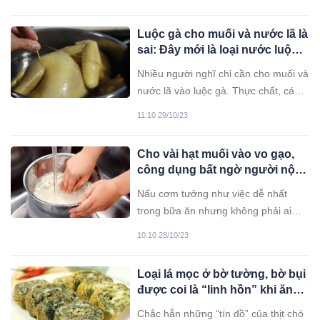
Luộc gà cho muối và nước lã là
sai: Đây mới là loại nước luộc
gà không bị nát, săn chắc, ngọt
Nhiều người nghĩ chỉ cần cho muối và
thịt
nước lã vào luộc gà. Thực chất, cách
luộc này khiến da gà dễ bị nứt, không
11:10 29/10/23
còn ngon nữa.
Cho vài hạt muối vào vo gạo,
công dụng bất ngờ người nội
trợ không áp dụng thì quá phí
Nấu cơm tưởng như việc dễ nhất
trong bữa ăn nhưng không phải ai
cũng biết cách nấu cơm ngon nhé
10:10 28/10/23
Loại lá mọc ở bờ tường, bờ bụi
được coi là “linh hồn” khi ăn
kèm thịt chó, có 21 công dụng
Chắc hẳn những “tín đồ” của thịt chó