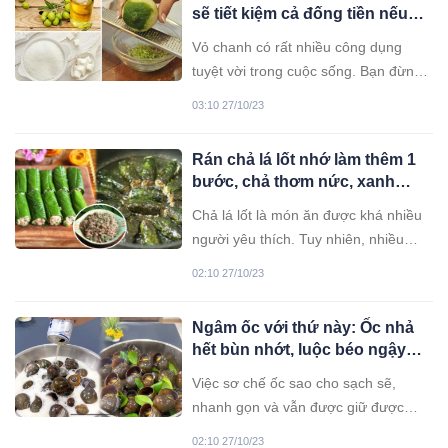
sẽ tiết kiệm cả đống tiền nếu
biết những công dụng này
Vỏ chanh có rất nhiều công dụng
tuyệt vời trong cuộc sống. Bạn đừng
bỏ phí loại nguyên liệu làm đẹp đồng
03:10 27/10/23
thời giúp căn nhà sạch và thơm tho
hơn nhé.
Rán chả lá lốt nhớ làm thêm 1
bước, chả thơm nức, xanh
mướt không bị th.â.m đ.e.n
Chả lá lốt là món ăn được khá nhiều
người yêu thích. Tuy nhiên, nhiều
người gặp tình trạng chả rán xong có
02:10 27/10/23
hình thức không đẹp mắt. Để khắc
phục vấn đề này, bạn có thể tham
Ngâm ốc với thứ này: Ốc nhả
khảo các mẹo nhỏ dưới đây.
hết bùn nhớt, luộc béo ngậy
hơn hẳn
Việc sơ chế ốc sao cho sạch sẽ,
nhanh gọn và vẫn được giữ được
hương vị khi chế biến là điều mà các
02:10 27/10/23