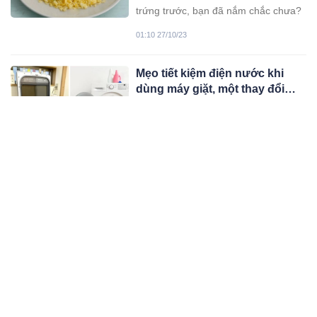
trứng trước, bạn đã nắm chắc chưa?
01:10 27/10/23
Mẹo tiết kiệm điện nước khi
dùng máy giặt, một thay đổi
nhỏ cũng giúp giảm nửa tiền
Khi sử dụng máy giặt, bạn cần lưu ý
mỗi tháng
một số điều dưới đây để thiết bị vận
hành hiệu quả, giúp tiết kiệm điện
04:10 26/10/23
nước.
Tổ Tiên nói rằng: ‘Mở cửa
bước vào nhà thấy 3 thứ, con
cái muôn đời giàu sang’, đó là
Theo phong thủy, nếu mở cửa bước
gì?
vào nhà thấy những đồ vật này gia
chủ thường sẽ gặp may, tài lộc ngày
03:10 26/10/23
càng đi lên.
3 vị trí trồng cây hoa giấy sinh