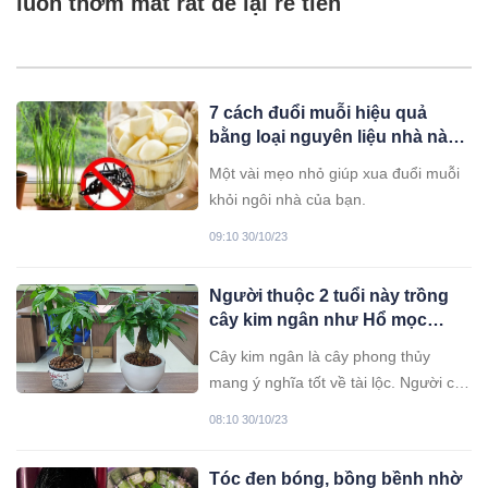
luôn thơm mát rất dễ lại rẻ tiền
7 cách đuổi muỗi hiệu quả
bằng loại nguyên liệu nhà nào
cũng có
Một vài mẹo nhỏ giúp xua đuổi muỗi
khỏi ngôi nhà của bạn.
09:10 30/10/23
Người thuộc 2 tuổi này trồng
cây kim ngân như Hổ mọc
thêm cánh, lộc đến ầm ầm
Cây kim ngân là cây phong thủy
mang ý nghĩa tốt về tài lộc. Người có
tuổi này trồng cây kim ngân được dự
08:10 30/10/23
báo có thể đón nhiều may mắn, lộc
lá.
Tóc đen bóng, bồng bềnh nhờ