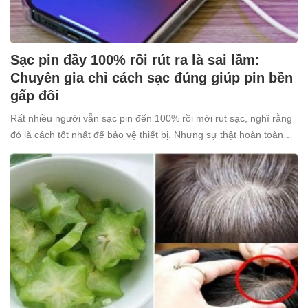
Sạc pin đầy 100% rồi rút ra là sai lầm:
Chuyên gia chỉ cách sạc đúng giúp pin bền
gấp đôi
Rất nhiều người vẫn sạc pin đến 100% rồi mới rút sạc, nghĩ rằng
đó là cách tốt nhất để bảo vệ thiết bị. Nhưng sự thật hoàn toàn
ngược lại: thói quen tưởng chừng “vô hại” này lại âm thầm khiến
pin nhanh chai, giảm tuổi thọ.