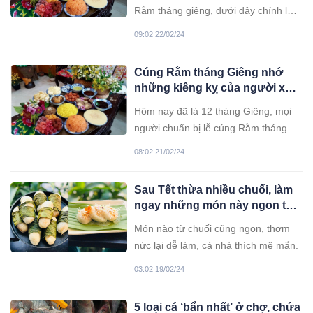
Rằm tháng giêng, dưới đây chính là
khung giờ vàng giúp bạn cúng rằm
09:02 22/02/24
may mắn.
Cúng Rằm tháng Giêng nhớ
những kiêng kỵ của người xưa
dặn, kẻo mất tài lộc, tổn hao
Hôm nay đã là 12 tháng Giêng, mọi
phước đức
người chuẩn bị lễ cúng Rằm tháng
Giêng 2024 tươm tất, đẹp mắt để cầu
08:02 21/02/24
năm mới bình an, suôn sẻ.
Sau Tết thừa nhiều chuối, làm
ngay những món này ngon tới
nỗi cả nhà ăn hết sạch
Món nào từ chuối cũng ngon, thơm
nức lại dễ làm, cả nhà thích mê mẩn.
03:02 19/02/24
5 loại cá ‘bẩn nhất’ ở chợ, chứa