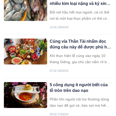
nhiều kim loại nặng và ký sinh
trùng, người bán cũng không
Đối với hầu hết mọi người, cá có thể
ăn, cố gắng cho gia đình bạn
nói là một loại thực phẩm có thịt có
ăn càng ít càng tốt
thể chấp nhận được, vì ăn cá không
12:02 19/02/24
chỉ có tác dụng làm đẹp da mà quan
trọng nhất là không bị tăng cân, ăn cá
Cúng vía Thần Tài nhẩm đọc
còn là món ăn giải ngấy tốt cho sức
đúng câu này để được phù hộ,
khỏe sau dịp Tết.
bội thu tài lộc
Khi thực hiện lễ cúng vào ngày 10
tháng Giêng, gia chủ cần nắm rõ bài
văn khấn vía Thần Tài để nghi lễ
07:02 18/02/24
được hoàn thiện.
5 công dụng ít người biết của
lỗ tròn trên dao nạo
Phần lớn người nội trợ thường dùng
dao nạo để gọt vỏ, bào sợi mà hiếm
khi biết công dụng bất ngờ của các lỗ
09:02 17/02/24