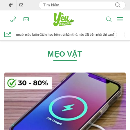
g, người giàu luôn đặt lọ hoa bên trái bàn thờ, nếu đặt bên phải thì sao?
Cách 
MẸO VẶT