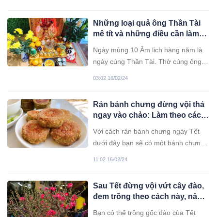
tròn trên thân dao và cạnh dao.
Những loại quả ông Thần Tài
mê tít và những điều cần làm
khi cúng Thần Tài
Ngày mùng 10 Âm lịch hàng năm là
ngày cúng Thần Tài. Thờ cúng ông
Địa thần tài sẽ giúp gia chủ đón nhận
03:02 16/02/24
được nhiều tiền tài, may mắn trong
công việc kinh doanh, buôn bán.
Rán bánh chưng đừng vội thả
ngay vào chảo: Làm theo cách
này giúp bánh giòn tan, ăn
Với cách rán bánh chưng ngày Tết
không ngán
dưới đây bạn sẽ có một bánh chưng
thơm ngon giòn tan, ăn hoài không
11:02 16/02/24
ngán.
Sau Tết đừng vội vứt cây đào,
đem trồng theo cách này, năm
sau cây lại ra hoa ầm ầm
Bạn có thể trồng gốc đào của Tết