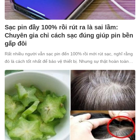
Sạc pin đầy 100% rồi rút ra là sai lầm:
Chuyên gia chỉ cách sạc đúng giúp pin bền
gấp đôi
Rất nhiều người vẫn sạc pin đến 100% rồi mới rút sạc, nghĩ rằng
đó là cách tốt nhất để bảo vệ thiết bị. Nhưng sự thật hoàn toàn
ngược lại: thói quen tưởng chừng “vô hại” này lại âm thầm khiến
pin nhanh chai, giảm tuổi thọ.