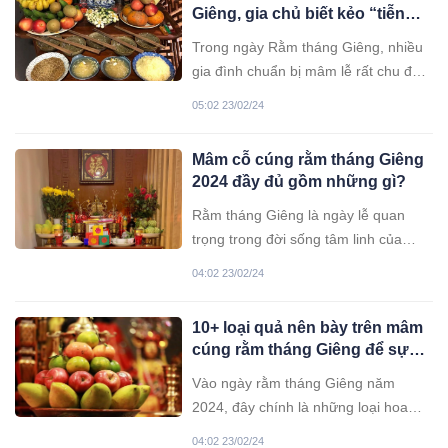
Giêng, gia chủ biết kẻo “tiễn
chân” thần Tài, cả nhà mất
Trong ngày Rằm tháng Giêng, nhiều
phúc
gia đình chuẩn bị mâm lễ rất chu đáo.
Dẫu vậy, dù mâm lễ lớn hay nhỏ, cầu
05:02 23/02/24
kỳ hay phức tạp cũng cần hiểu rõ một
số kiêng kỵ. Những kiêng kỵ này gia
Mâm cỗ cúng rằm tháng Giêng
chủ cần hiểu một cách logic và có
2024 đầy đủ gồm những gì?
khoa học để cầu may mắn một cách
thuận lợi.
Rằm tháng Giêng là ngày lễ quan
trọng trong đời sống tâm linh của
người Việt, vì thế các gia đình luôn
04:02 23/02/24
sửa soạn mâm cỗ cúng đủ đầy để
dâng lên gia tiên, thần linh.
10+ loại quả nên bày trên mâm
cúng rằm tháng Giêng để sự
nghiệp thăng hoa, gia đạo êm
Vào ngày rằm tháng Giêng năm
ấm
2024, đây chính là những loại hoa
quả mà bạn nên thêm vào mâm lễ
04:02 23/02/24