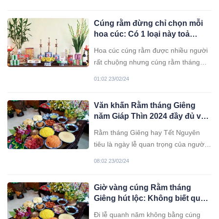
vật để được gia tiên độ trì, cả sự
nghiệp lẫn cuộc sống đều thuận
Cúng rằm đừng chỉ chọn mỗi
buồm xuôi gió.
hoa cúc: Có 1 loại này toả
hương hút lộc, thần Tài cũng
Hoa cúc cúng rằm được nhiều người
theo về
rất chuộng nhưng cúng rằm tháng
Giêng phải chọn loại hoa này mới
01:02 23/02/24
mang lại nhiều may mắn, tài lộc, bình
an cho gia đình.
Văn khấn Rằm tháng Giêng
năm Giáp Thìn 2024 đầy đủ và
chi tiết
Rằm tháng Giêng hay Tết Nguyên
tiêu là ngày lễ quan trọng của người
Việt, dưới đây là bài văn khấn cúng
08:02 23/02/24
rằm tháng Giêng 2024 chuẩn nhất và
đầy đủ nhất.
Giờ vàng cúng Rằm tháng
Giêng hút lộc: Không biết quá
đáng tiếc
Đi lễ quanh năm không bằng cúng