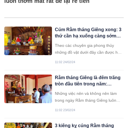
luôn thơm mát rất dễ lại rẻ tiền
Cúm Rằm tháng Giêng xong: 3
thứ cần hạ xuống càng sớm
càng tốt, càng để lâu càng mất
Theo các chuyên gia phong thủy
lộc, đó là gì?
những đồ vật dưới đây cần được hạ
xuống sau khi cúng Rằm đừng để lâu
11:02 24/02/24
kẻo mất lộc.
Rằm tháng Giêng là đêm trăng
tròn đầu tiên trong năm:
Những điều kiêng kỵ để cả
Những việc nên và không nên làm
năm may mắn
trong ngày Rằm tháng Giêng luôn
được người Việt coi trọng và chú ý để
11:02 23/02/24
mong một năm gặp may mắn, thành
công.
3 kiêng kỵ cúng Rằm tháng