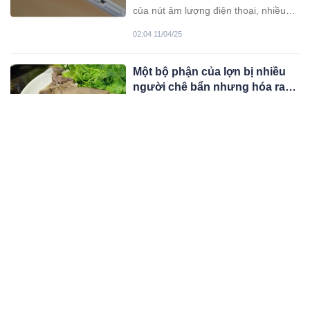
của nút âm lượng điện thoại, nhiều
người dùng lâu mà không biết.
02:04 11/04/25
Một bộ phận của lợn bị nhiều
người chê bẩn nhưng hóa ra
lại có 6 công dụng tốt đến
Đây là bộ phận mang lại nhiều lợi ích
không ngờ
sức khỏe nhưng nhiều người thường
bỏ qua, thậm chí còn có người chê
10:04 11/04/25
bẩn mà bỏ đi.
Lõi ngô ở Việt Nam bị vào sọt
rác nhưng người Hàn lại phải
mua chúng giá cao, biết công
Sau khi biết những thông tin này chắc
dụng bạn sẽ tiếc
chắn bạn sẽ hối tiếc vì từ xưa tới nay
toàn vứt lõi ngô đi. Hãy tận dụng
09:04 10/04/25
ngay nhé.
Tổ Tiên căn dặn: ‘Nghèo khổ