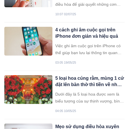
điều hòa để giải quyết những cơn
nóng bức, nhất là vào mùa hè. Tuy
10:07 02/07/25
nhiên, việc sử dụng điều hòa không
đúng cách sẽ khiến tiền điện tăng vọt,
4 cách ghi âm cuộc gọi trên
đồng thời nhanh hư hỏng, tốn bạc
iPhone đơn giản và hiệu quả
triệu sửa chữa, thậm chí thay mới.
Cho nên, dưới đây là thủ thuật dành
Việc ghi âm cuộc gọi trên iPhone có
cho mọi người khi sử dụng điều hòa,
thể giúp bạn lưu lại thông tin quan
có thể mát mẻ cả ngày mà không tốn
trọng hoặc những khoảnh khắc đáng
03:05 19/05/25
bao nhiêu tiền điện hết ạ.
nhớ. Dù vậy, không phải ai cũng hiểu
rõ cách thực hiện như thế nào.
5 loại hoa cúng rằm, mùng 1 cứ
đặt lên bàn thờ thì tiền về như
nước: Tổ tiên ưng bụng phù
Dưới đây là 5 loại hoa được xem là
hộ con cháu
biểu tượng của sự thịnh vượng, bình
an và hạnh phúc, thường được sử
04:05 10/05/25
dụng trong các lễ cúng Rằm, mùng 1.
Mẹo sử dụng điều hòa xuyên