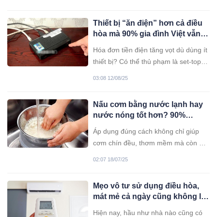
nhiều rắc rối nhỏ trong sinh hoạt
hằng ngày.
Thiết bị “ăn điện” hơn cả điều
hòa mà 90% gia đình Việt vẫn
vô tư dùng mỗi ngày
Hóa đơn tiền điện tăng vọt dù dùng ít
thiết bị? Có thể thủ phạm là set-top
box (là một thiết bị điện tử dùng để
03:08 12/08/25
nhận tín hiệu truyền hình, giải mã và
hiển thị nội dung lên tivi) - thiết bị nhỏ
Nấu cơm bằng nước lạnh hay
bé nhưng “ăn điện” hơn cả điều hòa
nước nóng tốt hơn? 90%
nếu để ở chế độ chờ.
người Việt đang làm sai cách
Áp dụng đúng cách không chỉ giúp
cơm chín đều, thơm mềm mà còn giữ
được vị ngọt tự nhiên, tốt cho sức
02:07 18/07/25
khỏe cả gia đình. Vậy đâu mới là lựa
chọn đúng?
Mẹo vô tư sử dụng điều hòa,
mát mẻ cả ngày cũng không lo
hóa đơn tiền điện tăng vọt
Hiện nay, hầu như nhà nào cũng có