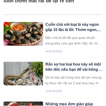
luôn thơm mát rất dễ lại rẻ tiền
Cuốn chả với loại lá này ngon
gấp 10 lần lá lốt: Thơm ngon,
bổ dưỡng tốt cho sức khỏe
Nếu chả lá lốt đã quá quen thuộc
trong bữa cơm gia đình Việt, thì chả
cuốn lá xương sông lại mang đến trải
04:09 05/09/25
nghiệm ẩm thực mới mẻ, thơm ngon
gấp nhiều lần và còn có giá trị như
Rắn sợ hai loại hoa này số một
một vị thuốc quý.
trên đời, nếu bạn để vài bông
trong nhà, chẳng rắn nào dám
Dù là loài vật trông khá dữ tợn nhưng
bén mảng
kỳ thực rắn rất sợ 2 loại hoa này. Hãy
cùng tìm hiểu nhé!
11:09 04/09/25
Những mẹo đơn giản giúp