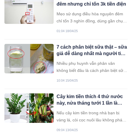
đêm nhưng chỉ tốn 3k tiền điện
Mẹo sử dụng điều hòa nguyên đêm
chỉ tốn 3 nghìn đồng, dùng gần chục
năm giờ tôi mới biết
01:04 18/04/25
7 cách phân biệt sữa thật – sữa
giả dễ dàng nhất mà người tiêu
dùng nên thuộc lòng
Nhiều phụ huynh vẫn phân vân
không biết đâu là cách phân biệt sữa
giả, sữa thật thì đây sẽ là 7 cách
10:04 15/04/25
phân biệt dễ nhẩt dành cho bạn.
Cây kim tiền thích 4 thứ nước
này, nửa tháng tưới 1 lần là
chồi non đua nhau mọc.
Nếu cây kim tiền trong nhà bạn bị
vàng lá, còi cọc nuôi lâu không phát
triển bạn hãy thêm những thứ dưỡng
09:04 13/04/25