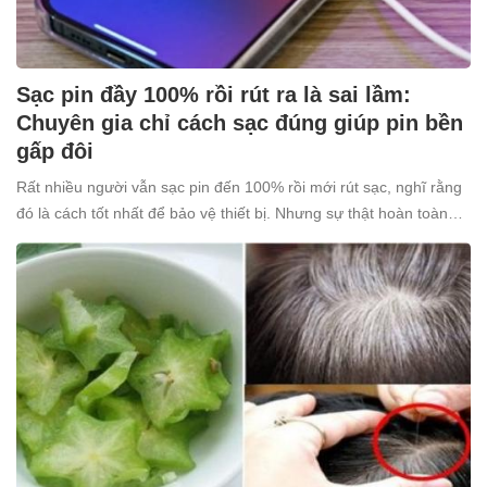
Sạc pin đầy 100% rồi rút ra là sai lầm:
Chuyên gia chỉ cách sạc đúng giúp pin bền
gấp đôi
Rất nhiều người vẫn sạc pin đến 100% rồi mới rút sạc, nghĩ rằng
đó là cách tốt nhất để bảo vệ thiết bị. Nhưng sự thật hoàn toàn
ngược lại: thói quen tưởng chừng “vô hại” này lại âm thầm khiến
pin nhanh chai, giảm tuổi thọ.