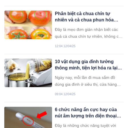
chất dưới đây.
Phân biệt cà chua chín tự
nhiên và cà chua phun hóa
chất cực đơn giản: Chỉ cần
Đây là mẹo đơn giản nhận biết các
nhìn điểm này
quả cà chua chín tự nhiên, không có
hoá chất. Hãy lưu ý khi đi chợ để bảo
12:04 12/04/25
vệ sức khoẻ gia đình bạn.
10 vật dụng gia đình tưởng
thông minh, tiện lợi hóa ra lại
không dùng nhiều như bạn
Ngày nay, mỗi lần đi mua sắm đồ
nghĩ
dùng gia đình ở siêu thị, cửa hàng
hay mua online, ai cũng dễ rơi vào
09:04 12/04/25
cảm giác hoa mắt, chóng mặt. Hàng
hóa thì vô số kể, món nào cũng trông
6 chức năng ẩn cực hay của
có vẻ tiện lợi, cái gì cũng thấy như
nút âm lượng trên điện thoại
cần thiết, thành ra cứ muốn mua hết
khiến nhiều người bất ngờ
mang về nhà.
Đây là những chức năng tuyệt vời