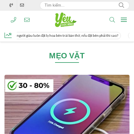
ng, người giàu luôn đặt lọ hoa bên trái bàn thờ, nếu đặt bên phải thì sao?
Cách 
MẸO VẶT