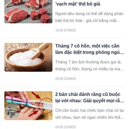
‘vạch mặt’ thịt bò giả
Người tiêu dùng có thể dễ dàng phân
biệt thịt bò thật - giả chỉ bằng mắt
thường, cảm quan và vài mẹo đơn
10:08 27/08/25
giản tại nhà, tránh mua nhầm thịt
kém chất lượng.
Tháng 7 cô hồn, một việc cần
làm đặc biệt trong phòng ngủ,
để tránh m: a qu: ỷ quấy nhiễu,
Tháng 7 âm lịch thường được gọi là
cả năm sung túc
tháng cô hồn, tháng có nhiều tà ma
quấy nhiễu. Nên từ lâu, ông bà
09:08 22/08/25
thường có những mẹo để xua đuổi tà
ma mà ai cũng nên biết.
2 bàn chải đánh răng cũ buộc
lại với nhau: Giải quyết mọi rắc
rối
Chỉ cần buộc hai chiếc bàn chải cũ lại
với nhau, bạn sẽ ngạc nhiên khi thấy
chúng có thể giải quyết được rất
04:08 21/08/25