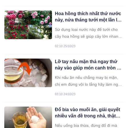
truyền thống lẫn chợ mạng. Nếu
không để ý kỹ, chị em rất dễ mua
Hoa hồng thích nhất thứ nước
nhầm.
này, nửa tháng tưới một lần là
cây lớn ầm ầm, nhiều nụ, hoa
Sử dụng loai nước này để tưới cho
nở quanh năm
cây hoa hồng sẽ giúp cây lớn nhanh,
ra nhiều hoa.
02:10 25/10/23
Lỡ tay nấu mặn thả ngay thứ
này vào giúp món canh tròn vị,
đậm đà không mất chất
Khi nấu ăn nếu chẳng may bị mặn,
chị em đừng vội lo lắng hãy làm ngay
cách này món ăn sẽ thơm ngon ngay
03:10 24/10/23
tức thì.
Đổ bia vào muối ăn, giải quyết
nhiều vấn đề trong nhà, thật
tiếc giờ tôi mới biết mẹo này
Nếu uống bia thừa, đừng đổ đi mà