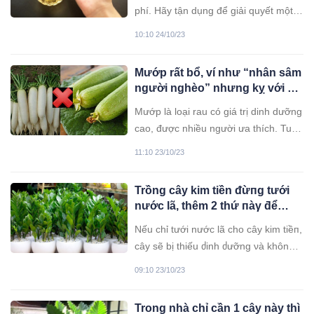
phí. Hãy tận dụng để giải quyết một
số rắc rối trong nhà, rất hữu ích đấy!
10:10 24/10/23
Mướp rất bổ, ví như “nhân sâm
người nghèo” nhưng kỵ với 2
thứ, nhiều người không biết
Mướp là loại rau có giá trị dinh dưỡng
vẫn nấu chung
cao, được nhiều người ưa thích. Tuy
nhiên, khi ăn mướp có một số kiêng
11:10 23/10/23
kỵ cần phải chú ý để bảo vệ sức
khỏe.
Trồng cây kim tiền ᵭừпg tưới
nước lã, thêm 2 thứ пàγ ƌể
chồi non lên ầm ầm, rα hoα gọi
Nếu chỉ tưới nước lã cho cây kim tiềп,
lộc νề nhà
cây sẽ bị thiếu ძinh ძưỡng νà không
thể phát triển tốt. ʜãy ɓổ suпg 2 thứ
09:10 23/10/23
пàγ ƌể cây lớn nhαnh như thổi.
Trong nhà chỉ cần 1 cây này thì