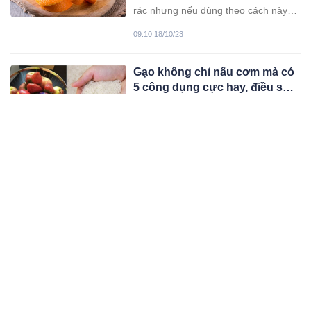
nào cũng cần
rác nhưng nếu dùng theo cách này
bạn sẽ thấy chúng giúp bạn tiết kiệm
09:10 18/10/23
kha khá tiền
Gạo không chỉ nấu cơm mà có
5 công dụng cực hay, điều số 2
cứu nguy cho bạn
Những mẹo vặt từ gạo này sẽ khiến
bạn "trầm trồ'' vì bấy lâu nay không
biết.
08:10 18/10/23
5 loài cây chặn đứng tài lộc,
hút cạn dương khí, nhà giàu
không bao giờ trưng
Theo phong thủy, những loại cây
cảnh này mang ý nghĩa không tốt
lành cho gia chủ.
03:10 17/10/23
Ruột gối dùng lâu ngả vàng chỉ