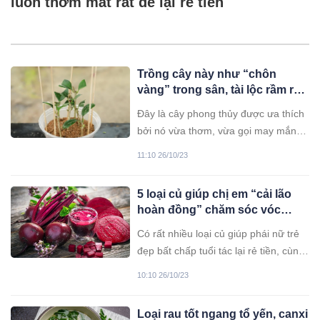
luôn thơm mát rất dễ lại rẻ tiền
Trồng cây này như “chôn
vàng” trong sân, tài lộc rầm rộ
kéo đến, vừa chiêu báu, chiêu
Đây là cây phong thủy được ưa thích
tài lại thơm nức nhà
bởi nó vừa thơm, vừa gọi may mắn,
tài lộc vào nhà. Dân gian truyền nhau
11:10 26/10/23
rằng trồng loại hoa này như “chôn
vàng” trong sân.
5 loại củ giúp chị em “cải lão
hoàn đồng” chăm sóc vóc
dáng, làn da
Có rất nhiều loại củ giúp phái nữ trẻ
đẹp bất chấp tuổi tác lại rẻ tiền, cùng
tìm hiểu những thần dược làm đẹp
10:10 26/10/23
này nhé.
Loại rau tốt ngang tổ yến, canxi