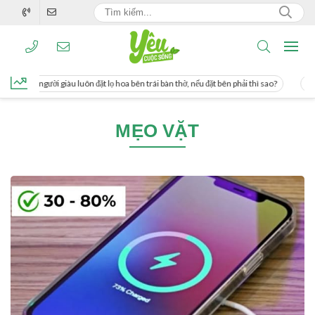
g, người giàu luôn đặt lọ hoa bên trái bàn thờ, nếu đặt bên phải thì sao?
Cách 
MẸO VẶT