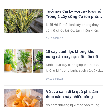
liệu khác.
Tuổi này đại kỵ với cây lưỡi hổ:
Trồng 1 cây cũng đủ tổn phúc,
tiền của không cánh mà bay
Lưỡi Hổ là một loại cây phong thủy,
có thể chiêu tài lộc, tuy nhiên không
phải tuổi nào cũng thích hợp để trồng
03:10 18/10/23
cây lưỡi hổ.
10 cây cảnh lọc không khí,
cung cấp oxy cực tốt nên trồng
trong nhà
Nhiều loại cây cảnh giúp tạo ra bầu
không khí trong lành, sạch và đầy đủ
oxy hơn. Những điều đó vô cùng
10:10 18/10/23
quan trọng đối với một căn nhà an
toàn cho cả trẻ em và người lớn.
Vứt vỏ cam đi là quá phí, làm
theo cách này nhiều công
dụng tiết kiệm khối tiền mà nhà
Vỏ cam thường bị vứt bỏ vào thùng