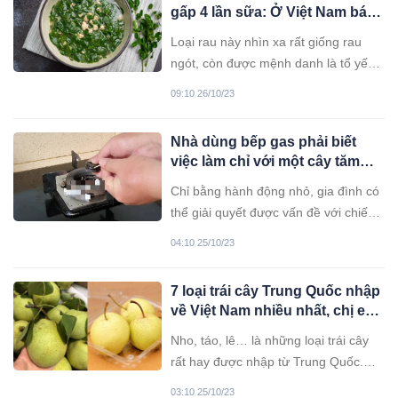
gấp 4 lần sữa: Ở Việt Nam bán
đầy nhưng ít người biết ăn
Loại rau này nhìn xa rất giống rau
ngót, còn được mệnh danh là tổ yến
thực vật, có giá trị dinh dưỡng cao, ở
09:10 26/10/23
Việt Nam bán đầy.
Nhà dùng bếp gas phải biết
việc làm chỉ với một cây tăm
này: Có thể giúp giảm “kha
Chỉ bằng hành động nhỏ, gia đình có
khá” tiền gas một năm
thể giải quyết được vấn đề với chiếc
bếp gas, đồng thời tiết kiệm được
04:10 25/10/23
phần nào chi phí khi sử dụng.
7 loại trái cây Trung Quốc nhập
về Việt Nam nhiều nhất, chị em
chú ý để tránh mua nhầm
Nho, táo, lê… là những loại trái cây
rất hay được nhập từ Trung Quốc.
Chúng được bán tràn lan ở các chợ
03:10 25/10/23