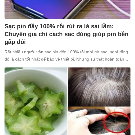
Sạc pin đầy 100% rồi rút ra là sai lầm:
Chuyên gia chỉ cách sạc đúng giúp pin bền
gấp đôi
Rất nhiều người vẫn sạc pin đến 100% rồi mới rút sạc, nghĩ rằng
đó là cách tốt nhất để bảo vệ thiết bị. Nhưng sự thật hoàn toàn
ngược lại: thói quen tưởng chừng “vô hại” này lại âm thầm khiến
pin nhanh chai, giảm tuổi thọ.