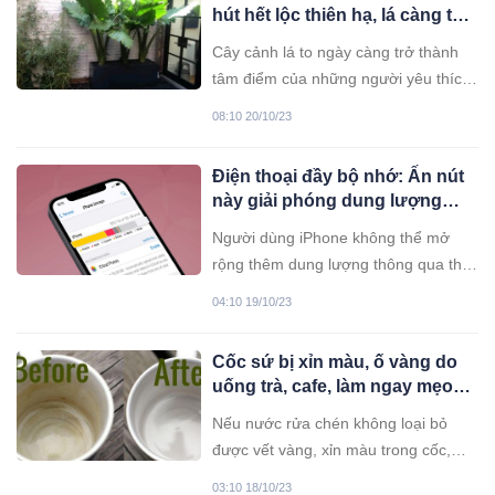
hút hết lộc thiên hạ, lá càng to
càng nhiều lộc, dễ trồng xanh
Cây cảnh lá to ngày càng trở thành
quanh năm
tâm điểm của những người yêu thích
cây xanh và trang trí nhà cửa.
08:10 20/10/23
Điện thoại đầy bộ nhớ: Ấn nút
này giải phóng dung lượng
ngay, máy chạy nhanh, khỏe
Người dùng iPhone không thể mở
rộng thêm dung lượng thông qua thẻ
nhớ ngoài, vì thế cần có những cách
04:10 19/10/23
để tiết kiệm dung lượng, ví dụ như
ngưng đồng bộ ảnh iCloud hay xoá
Cốc sứ bị xỉn màu, ố vàng do
bộ nhớ cache của trình duyệt.
uống trà, cafe, làm ngay mẹo
này cốc trắng tinh như mới sau
Nếu nước rửa chén không loại bỏ
2 phút
được vết vàng, xỉn màu trong cốc,
bạn có thể sử dụng một số nguyên
03:10 18/10/23