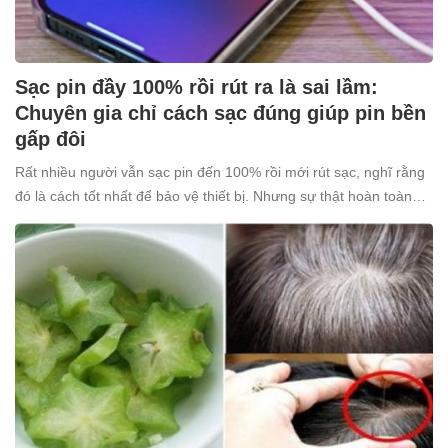
Sạc pin đầy 100% rồi rút ra là sai lầm:
Chuyên gia chỉ cách sạc đúng giúp pin bền
gấp đôi
Rất nhiều người vẫn sạc pin đến 100% rồi mới rút sạc, nghĩ rằng
đó là cách tốt nhất để bảo vệ thiết bị. Nhưng sự thật hoàn toàn
ngược lại: thói quen tưởng chừng “vô hại” này lại âm thầm khiến
pin nhanh chai, giảm tuổi thọ.