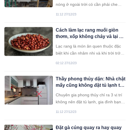
nóng ở ngoài trời có cần phải che
chắn hay không? Hãy cùng tìm hiểu
11:12 27/12/23
vấn đề này nhé.
Cách làm lạc rang muối giòn
thơm, xốp không cháy và lại để
được lâu chỉ cần vài giọt nước
Lạc rang là món ăn quen thuộc đặc
này
biệt khi cần nhâm nhi và khi trời trở
lạnh. Nhưng nhiều người rang thì lạc
02:12 27/12/23
có giòn nhưng không đủ xốp và vỏ
hay có lốm đốm cháy đen.
Thầy phong thủy dặn: Nhà chật
mấy cũng không đặt tủ lạnh tại
3 vị trí này kẻo hao tài tốn của
Chuyên gia phong thủy chỉ ra 3 vị trí
không nên đặt tủ lạnh, gia đình bạn
có đang vô tình phạm phải lỗi sai này
11:12 27/12/23
hay không?
Đặt gà cúng quay ra hay quay