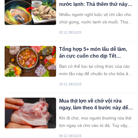
nước lạnh: Thả thêm thứ này,
vịt hết hôi, thịt ngọt đậm
Nhiều người nghĩ luộc vịt chỉ cần cho
chút gừng, nước lạnh và muối. Thực
chất, đây không phải là cách luộc vịt
02:12 28/12/23
đúng.
Tổng hợp 5+ món lẩu dễ làm,
ăn cực cuốn cho dịp Tết
dương lịch
Bạn có thể lưu lại công thức của các
món lẩu này để chuẩn bị cho bữa ăn
gia đình trong dịp nghỉ Tết Dương lịch
10:12 28/12/23
tới đây.
Mua thịt lợn về chớ vội rửa
ngay, làm theo 4 bước này để
được tận 30 ngày tươi ngon
Khi đi chợ, mọi người thường rửa thịt
lợn ngay và cho vào tủ đá. Tuy vậy,
đây không hẳn đã là cách bảo quản
09:12 28/12/23