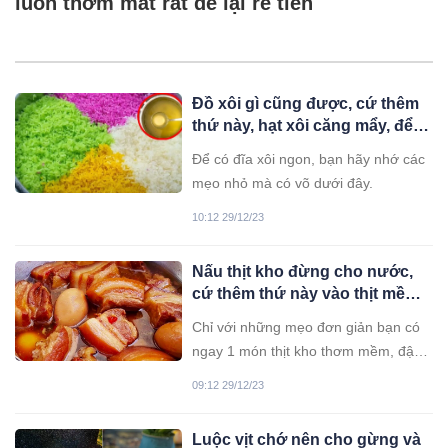
luôn thơm mát rất dễ lại rẻ tiền
Đồ xôi gì cũng được, cứ thêm
thứ này, hạt xôi căng mẩy, để
nguội vẫn dẻo thơm
Để có đĩa xôi ngon, bạn hãy nhớ các
mẹo nhỏ mà có võ dưới đây.
10:12 29/12/23
Nấu thịt kho đừng cho nước,
cứ thêm thứ này vào thịt mềm
ngon, đậm đà mà không bị
Chỉ với những mẹo đơn giản bạn có
ngấy
ngay 1 món thịt kho thơm mềm, đậm
vị ăn với cơm hay xôi đều ngon “số
09:12 29/12/23
dzách”.
Luộc vịt chớ nên cho gừng và