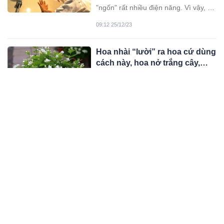
"ngốn" rất nhiều điện năng. Vì vậy, để
tiết kiệm điện, gia đình bạn phải chú ý
09:12 25/12/23
tới điều này.
Hoa nhài “lười” ra hoa cứ dùng
cách này, hoa nở trắng cây,
hương thơm đầy nhà, cứ tàn lại
Nếu cây hoa nhài nhà bạn đang lười
nở
ra hoa, hãy thử áp dụng 3 tuyệt chiêu
dưới đây, kết quả sẽ khiến bạn kinh
11:12 24/12/23
ngạc, 1 cây nở 400 bông, hương hoa
đầy nhà, cứ tàn lại nở.
Luộc ngô muốn ngon đừng chỉ
cho nước và đường, phải nhớ
thêm thứ này ngô vừa thơm
Ngô non là món ăn ngon và nhiều
vừa ngọt
người yêu thích muốn mua về tự luộc
nhưng nhiều người sẽ thắc mắc vì
06:12 24/12/23
sao mình luộc không ngon. Đây sẽ là
bí kíp cho bạn.
Không biết sớm ”những mẹo