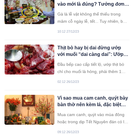
vào mới là đúng? Tưởng đơn
giản nhưng nhiều người làm
Gà là lễ vật không thể thiếu trong
sai
mâm cỗ ngày lễ, tết... Tuy nhiên, bạn
có biết đặt gà đúng cách trên bàn thờ
10:12 27/12/23
hay chưa?
Thịt bò hay bị dai đừng ướp
với muối “dai càng dai”: Ướp
thứ này thịt sẽ mềm tan, xào
Đầu bếp cao cấp tiết lộ, ướp thịt bò
đậm vị, thơm ngon
chỉ cho muối là hỏng, phải thêm 1
thìa này thịt sẽ mềm tan, đậm đà, đặc
02:12 26/12/23
biệt khi xào không ra nước.
Vì sao mua cam canh, quýt bày
bàn thờ nên kèm lá, đặc biệt
trong dịp Tết?
Mua cam canh, quýt vào mùa đông
hoặc trong dịp Tết Nguyên đán có lá
xanh không chỉ trông tươi ngon mà
09:12 26/12/23