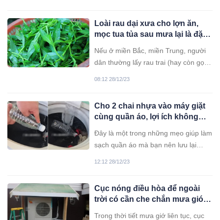
tốt nhất để bảo quản thịt lợn.
Loài rau dại xưa cho lợn ăn,
mọc tua tủa sau mưa lại là đặc
sản đã ngon lại cực tốt cho
Nếu ở miền Bắc, miền Trung, người
sức khỏe
dân thường lấy rau trai (hay còn gọi
là cỏ thài lài) cho lợn ăn thì trong
08:12 28/12/23
miền Nam, loài rau này thường được
dùng để nấu canh tôm, canh cua.
Cho 2 chai nhựa vào máy giặt
Rau trai vốn là loại cỏ mọc hoang ở
cùng quần áo, lợi ích không
bờ ruộng, ngắt ra có nước hơi nhớt.
ngờ, không phải ai cũng biết
Đây là một trong những mẹo giúp làm
sạch quần áo mà bạn nên lưu lại
ngay.
12:12 28/12/23
Cục nóng điều hòa để ngoài
trời có cần che chắn mưa gió:
Thợ lâu năm giải đáp
Trong thời tiết mưa giớ liên tục, cục