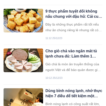
còn vì lý do này.
9 thực phẩm tuyệt đối không
nấu chung với đậu hũ: Cái cuối
cùng nhiều người mắc phải
Đây là những thực phẩm rất tốt nếu
như ăn chúng riêng lẻ nhưng rất có
thể lại là nguyên nhân gây hại cho
11:12 25/12/23
sức khỏe gia đình bạn nếu bạn ăn
cùng với đậu phụ.
Cho giò chả vào ngăn mát tủ
lạnh chưa đủ: Làm thêm 1
bước, để bao lâu vẫn ngon
Giò chả là món ăn truyền thống của
như mới, không mốc hỏng
người Việt và để bảo quản được giò
chả được lâu, bạn cần nắm quy tắc
10:12 25/12/23
dưới đây.
Dùng bình nóng lạnh, nhớ thực
hiện 7 điều để tiết kiệm một
nửa tiền điện
Bình nóng lạnh có công suất rất lớn,