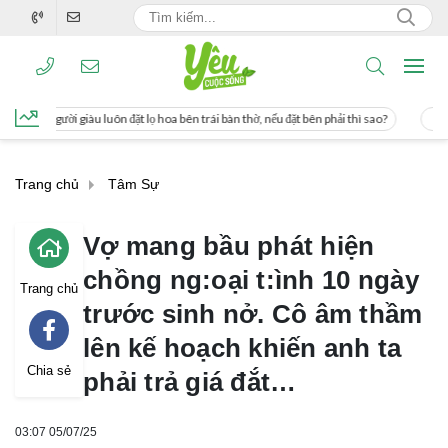
 đặt lọ hoa bên trái bàn thờ, nếu đặt bên phải thì sao?
Cách uống nước mía giú
Trang chủ
Tâm Sự
Vợ mang bầu phát hiện
chồng ng:oại t:ình 10 ngày
Trang chủ
trước sinh nở. Cô âm thầm
lên kế hoạch khiến anh ta
Chia sẻ
phải trả giá đắt…
03:07 05/07/25