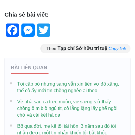
Chia sẻ bài viết:
Facebook
Messenger
Twitter
Tạp chí Sở hữu trí tuệ
Theo
Copy link
BÀI LIÊN QUAN
Tôi cặp bồ nhưng sáng vẫn xin tiền vợ đổ xăng,
thế cô ấy mới tin chồng nghèo ai theo
Về nhà sau ca trực muộn, vợ s:ững s:ờ thấy
chồng ô:m b:ồ ngủ tít, cô lẳng lặng lấy ghế ngồi
chờ và cái kết hả dạ
Bố qua đời, mẹ kế tôi tái hôn, 3 năm sau đó tôi
nhận được một tin nhắn khiến tôi bật khóc