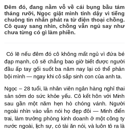
Đêm đó, đang nằm vỗ về cái bụng bầu tám
tháng rưỡi, Ngọc giật mình tỉnh dậy vì tiếng
chuông tin nhắn phát ra từ điện thoại chồng.
Cô quay sang nhìn, chồng vẫn ngủ say như
chưa từng có gì làm phiền.
Có lẽ nếu đêm đó cô không mất ngủ vì đứa bé
đạp mạnh, cô sẽ chẳng bao giờ biết được người
đầu ấp tay gối suốt ba năm nay lại có thể phản
bội mình — ngay khi cô sắp sinh con của anh ta.
Ngọc – 28 tuổi, là nhân viên ngân hàng nghỉ thai
sản sớm do sức khỏe yếu. Cô kết hôn với Minh
sau gần một năm hẹn hò chóng vánh. Người
ngoài nhìn vào vẫn nói họ đẹp đôi — Minh điển
trai, làm trưởng phòng kinh doanh ở một công ty
nước ngoài, lịch sự, có tài ăn nói, và luôn tỏ ra là