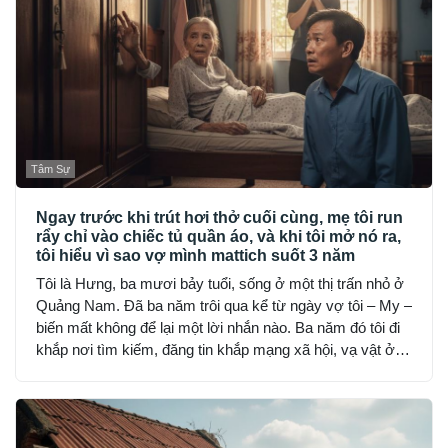
Tâm Sự
Ngay trước khi trút hơi thở cuối cùng, mẹ tôi run
rẩy chỉ vào chiếc tủ quần áo, và khi tôi mở nó ra,
tôi hiểu vì sao vợ mình mattich suốt 3 năm
Tôi là Hưng, ba mươi bảy tuổi, sống ở một thị trấn nhỏ ở
Quảng Nam. Đã ba năm trôi qua kể từ ngày vợ tôi – My –
biến mất không để lại một lời nhắn nào. Ba năm đó tôi đi
khắp nơi tìm kiếm, đăng tin khắp mạng xã hội, vạ vật ở
đồn công an, hỏi từng người quen, nhưng không ai thấy
My… như thể cô bốc hơi khỏi thế gian.