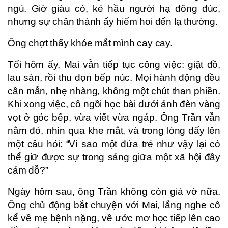
ngủ. Giờ giàu có, kẻ hầu người hạ đông đúc,
nhưng sự chân thành ấy hiếm hoi đến lạ thường.
Ông chợt thấy khóe mắt mình cay cay.
Tối hôm ấy, Mai vẫn tiếp tục công việc: giặt đồ,
lau sàn, rồi thu dọn bếp núc. Mọi hành động đều
cần mẫn, nhẹ nhàng, không một chút than phiền.
Khi xong việc, cô ngồi học bài dưới ánh đèn vàng
vọt ở góc bếp, vừa viết vừa ngáp. Ông Trần vẫn
nằm đó, nhìn qua khe mắt, và trong lòng dấy lên
một câu hỏi: “Vì sao một đứa trẻ như vậy lại có
thể giữ được sự trong sáng giữa một xã hội đầy
cám dỗ?”
Ngày hôm sau, ông Trần không còn giả vờ nữa.
Ông chủ động bắt chuyện với Mai, lắng nghe cô
kể về mẹ bệnh nặng, về ước mơ học tiếp lên cao