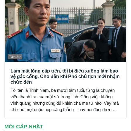
Tâm Sự
Làm mất lòng cấp trên, tôi bị điều xuống làm bảo
vệ gác cổng. Cho đến khi Phó chủ tịch mới nhậm
chức đến
Tôi tên là Trịnh Nam, ba mươi tám tuổi, từng là chuyên
viên thanh tra của một sở trong tỉnh. Công việc không
vinh quang nhưng cũng đủ khiến cha mẹ tự hào. Vậy mà
chỉ sau một cuộc họp căng thẳng – hay nói đúng hơn,
sau vài câu nói quá thẳng thắn của tôi – mọi thứ đổ sụp.
MỚI CẬP NHẬT