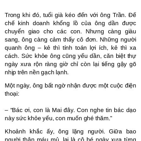
Trong khi đó, tuổi già kéo đến với ông Trần. Đế
chế kinh doanh khổng lồ của ông dần được
chuyển giao cho các con. Nhưng càng giàu
sang, ông càng cảm thấy cô đơn. Những người
quanh ông – kẻ thì tính toán lợi ích, kẻ thì xa
cách. Sức khỏe ông cũng yếu dần, căn biệt thự
ngày xưa rộn ràng giờ chỉ còn lại tiếng gậy gõ
nhịp trên nền gạch lạnh.
Một ngày, ông bất ngờ nhận được một cuộc điện
thoại:
– “Bác ơi, con là Mai đây. Con nghe tin bác dạo
này sức khỏe yếu, con muốn ghé thăm.”
Khoảnh khắc ấy, ông lặng người. Giữa bao
người thân máu mủ, lại là cô bé ngày xưa từng