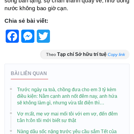
sống ban tặng: sự chân thành quay về, như dòng
nước không bao giờ cạn.
Chia sẻ bài viết:
Facebook
Messenger
Twitter
Tạp chí Sở hữu trí tuệ
Theo
Copy link
BÀI LIÊN QUAN
Trước ngày ra toà, chồng đưa cho em 3 tỷ kèm
điều kiện: Nằm cạnh anh nốt đêm nay, anh hứa
sẽ không làm gì, nhưng vừa tắt điện thì…
Vợ m:ất, mẹ vợ mai mối tôi với em vợ, đến đêm
t:ân h:ôn tôi mới biết sự thật
Nàng dâu sốc nặng trước yêu cầu sắm Tết của