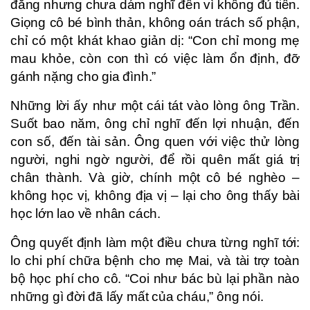
đẳng nhưng chưa dám nghĩ đến vì không đủ tiền.
Giọng cô bé bình thản, không oán trách số phận,
chỉ có một khát khao giản dị: “Con chỉ mong mẹ
mau khỏe, còn con thì có việc làm ổn định, đỡ
gánh nặng cho gia đình.”
Những lời ấy như một cái tát vào lòng ông Trần.
Suốt bao năm, ông chỉ nghĩ đến lợi nhuận, đến
con số, đến tài sản. Ông quen với việc thử lòng
người, nghi ngờ người, để rồi quên mất giá trị
chân thành. Và giờ, chính một cô bé nghèo –
không học vị, không địa vị – lại cho ông thấy bài
học lớn lao về nhân cách.
Ông quyết định làm một điều chưa từng nghĩ tới:
lo chi phí chữa bệnh cho mẹ Mai, và tài trợ toàn
bộ học phí cho cô. “Coi như bác bù lại phần nào
những gì đời đã lấy mất của cháu,” ông nói.