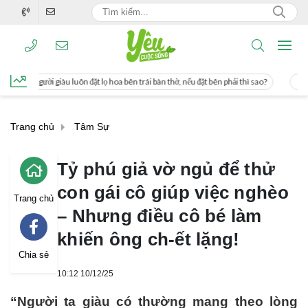
t lọ hoa bên trái bàn thờ, nếu đặt bên phải thì sao?
Cách uống nước mía giúp g
Trang chủ
Tâm Sự
Tỷ phú giả vờ ngủ để thử
con gái cô giúp việc nghèo
Trang chủ
– Nhưng điều cô bé làm
khiến ông ch-ết lặng!
Chia sẻ
10:12 10/12/25
“Người ta giàu có thường mang theo lòng