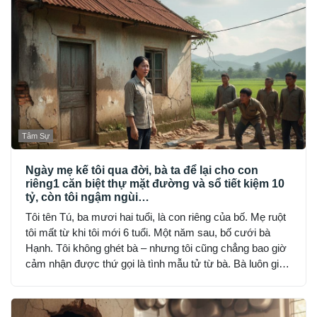
Tâm Sự
Ngày mẹ kế tôi qua đời, bà ta để lại cho con
riêng1 căn biệt thự mặt đường và sổ tiết kiệm 10
tỷ, còn tôi ngậm ngùi…
Tôi tên Tú, ba mươi hai tuổi, là con riêng của bố. Mẹ ruột
tôi mất từ khi tôi mới 6 tuổi. Một năm sau, bố cưới bà
Hạnh. Tôi không ghét bà – nhưng tôi cũng chẳng bao giờ
cảm nhận được thứ gọi là tình mẫu tử từ bà. Bà luôn giữ
khoảng cách: đúng bổn phận, nhưng lạnh lùng và nghiêm
khắc đến sợ.