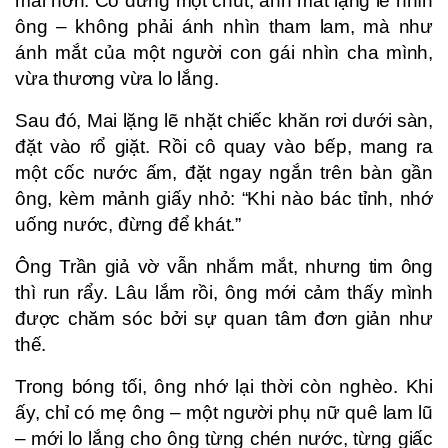
mái hơn. Cô dừng một chút, ánh mắt lặng lẽ nhìn
ông – không phải ánh nhìn tham lam, mà như
ánh mắt của một người con gái nhìn cha mình,
vừa thương vừa lo lắng.
Sau đó, Mai lặng lẽ nhặt chiếc khăn rơi dưới sàn,
đặt vào rổ giặt. Rồi cô quay vào bếp, mang ra
một cốc nước ấm, đặt ngay ngắn trên bàn gần
ông, kèm mảnh giấy nhỏ: “Khi nào bác tỉnh, nhớ
uống nước, đừng để khát.”
Ông Trần giả vờ vẫn nhắm mắt, nhưng tim ông
thì run rẩy. Lâu lắm rồi, ông mới cảm thấy mình
được chăm sóc bởi sự quan tâm đơn giản như
thế.
Trong bóng tối, ông nhớ lại thời còn nghèo. Khi
ấy, chỉ có mẹ ông – một người phụ nữ quê lam lũ
– mới lo lắng cho ông từng chén nước, từng giấc