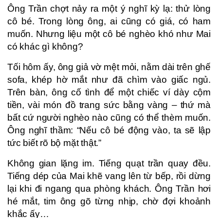
Ông Trần chợt nảy ra một ý nghĩ kỳ lạ: thử lòng
cô bé. Trong lòng ông, ai cũng có giá, có ham
muốn. Nhưng liệu một cô bé nghèo khó như Mai
có khác gì không?
Tối hôm ấy, ông giả vờ mệt mỏi, nằm dài trên ghế
sofa, khép hờ mắt như đã chìm vào giấc ngủ.
Trên bàn, ông cố tình để một chiếc ví dày cộm
tiền, vài món đồ trang sức bằng vàng – thứ mà
bất cứ người nghèo nào cũng có thể thèm muốn.
Ông nghĩ thầm: “Nếu cô bé động vào, ta sẽ lập
tức biết rõ bộ mặt thật.”
Không gian lặng im. Tiếng quạt trần quay đều.
Tiếng dép của Mai khẽ vang lên từ bếp, rồi dừng
lại khi đi ngang qua phòng khách. Ông Trần hơi
hé mắt, tim ông gõ từng nhịp, chờ đợi khoảnh
khắc ấy…