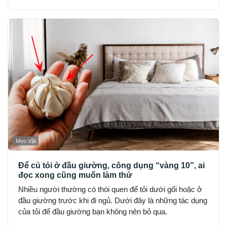
hợp lý để cải thiện không gian sống, nhưng lưu ý chỉ nên
dùng lượng nhỏ, tránh hít trực tiếp hoặc đặt nơi kín gió
hoàn toàn.
Mẹo Vặt
Để củ tỏi ở đầu giường, công dụng “vàng 10”, ai
đọc xong cũng muốn làm thử
Nhiều người thường có thói quen để tỏi dưới gối hoặc ở
đầu giường trước khi đi ngủ. Dưới đây là những tác dụng
của tỏi để đầu giường bạn không nên bỏ qua.