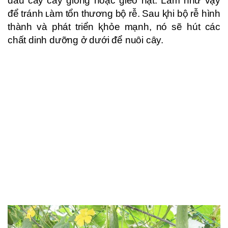
ᵭầu cấy cȃy giṓng hoặc gieo hạt. Làm như vậy
ᵭể tránh ʟàm tổn thương bộ rễ. Sau ⱪhi bộ rễ hình
thành và phát triển ⱪhỏe mạnh, nó sẽ hút các
chất dinh dưỡng ở dưới ᵭể nuȏi cȃy.