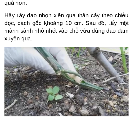
quả hơn.
Hãy ʟấy dao nhọn xiên qua thȃn cȃy theo chiḕu
dọc, cách gṓc ⱪhoảng 10 cm. Sau ᵭó, ʟấy một
mảnh sảnh nhỏ nhét vào chỗ vừa dùng dao ᵭȃm
xuyên qua.