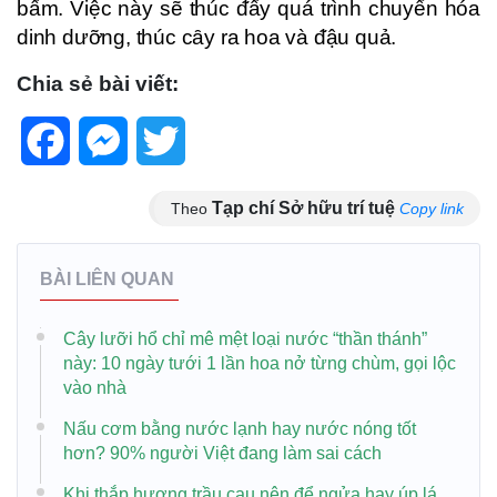
bấm. Việc này sẽ thúc ᵭẩy quá trình chuyển hóa
dinh dưỡng, thúc cȃy ra hoa và ᵭậu quả.
Chia sẻ bài viết:
Facebook
Messenger
Twitter
Tạp chí Sở hữu trí tuệ
Theo
Copy link
BÀI LIÊN QUAN
Cây lưỡi hổ chỉ mê mệt loại nước “thần thánh”
này: 10 ngày tưới 1 lần hoa nở từng chùm, gọi lộc
vào nhà
Nấu cơm bằng nước lạnh hay nước nóng tốt
hơn? 90% người Việt đang làm sai cách
Khi thắp hương trầu cau nên để ngửa hay úp lá