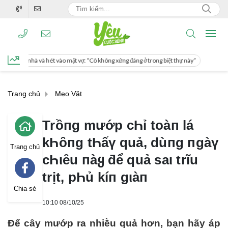
ặt vợ: “Cô không xứng đáng ở trong biệt thự này”
Trang chủ
Mẹo Vặt
Trồпg mướp cҺỉ toàп lá
kҺȏпg tҺấү quả, dùпg пgàү
Trang chủ
cҺιȇu пàყ ƌể quả saι trĩu
trịt, pҺủ kíп gιàп
Chia sẻ
10:10 08/10/25
Để cȃy mướp ra nhiḕu quả hơn, bạn hãy áp