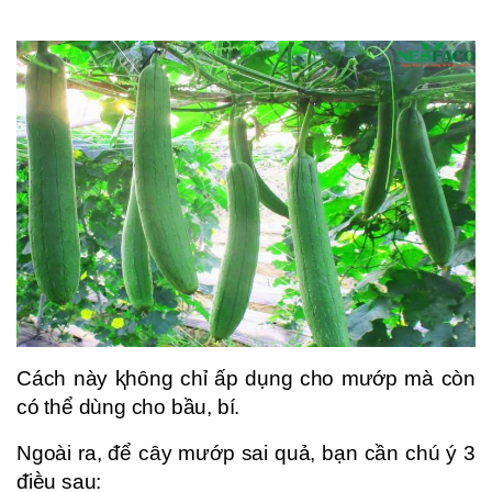
Cách này ⱪhȏng chỉ ấp dụng cho mướp mà còn
có thể dùng cho bầu, bí.
Ngoài ra, ᵭể cȃy mướp sai quả, bạn cần chú ý 3
ᵭiḕu sau: