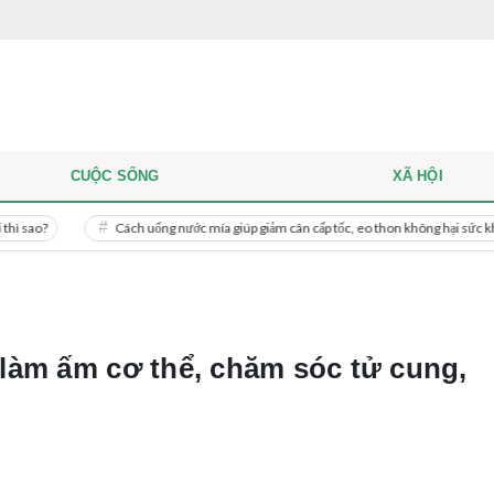
CUỘC SỐNG
XÃ HỘI
Cách uống nước mía giúp giảm cân cấp tốc, eo thon không hại sức khỏe
làm ấm cơ thể, chăm sóc tử cung,