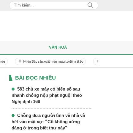
VĂN HOÁ
Miền Bắc sắp xuất hiện mưa to đến rất to
Danh tính người phụ nữ bị bạn trai d
BÀI ĐỌC NHIỀU
583 chủ xe máy có biển số sau
nhanh chóng nộp phạt nguội theo
Nghị định 168
Chồng đưa người tình về nhà và
hét vào mặt vợ: “Cô không xứng
đáng ở trong biệt thự này”