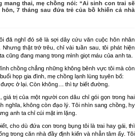
 mang thai, mẹ chồng nói: “Ai sinh con trai sẽ
ly hôn, 7 tháng sau đứa trẻ của bồ khiến cả nhà
, tôi đã nghĩ đó sẽ là sợi dây cứu vãn cuộc hôn nhân
Nhưng thật trớ trêu, chỉ vài tuần sau, tôi phát hiện
 ta cũng đang mang trong mình giọt máu của anh ta.
a đình chồng chẳng những không bênh vực tôi mà còn
buổi họp gia đình, mẹ chồng lạnh lùng tuyên bố:
sẽ được ở lại. Còn không… thì tự biết đường.
ọ, giá trị của một người con dâu chỉ gói gọn trong hai
ình nghĩa, không còn đạo lý. Tôi nhìn sang chồng, hy
ng anh ta chỉ cúi mặt im lặng.
iết, cho dù đứa con trong bụng tôi là trai hay gái, thì
sống trong căn nhà đầy định kiến và nhẫn tâm ấy. Tôi