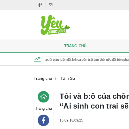
TRANG CHỦ
Khi thắp hương, người giàu luôn đặt lọ hoa bên trái bàn thờ, nếu đặt bên phải thì sao?
Thứ 4, ngày 5 tháng 8, 2026, 23:26:50
Trang chủ
Tâm Sự
Tôi và b:ồ của chồ
“Ai sinh con trai s
Trang chủ
10:09 18/09/25