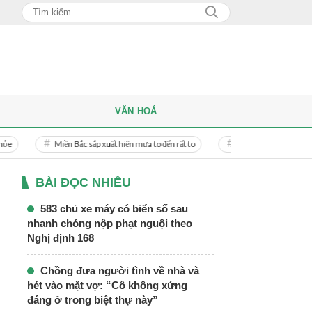
VĂN HOÁ
Miền Bắc sắp xuất hiện mưa to đến rất to
Danh tính người phụ nữ bị bạn trai
BÀI ĐỌC NHIỀU
583 chủ xe máy có biển số sau
nhanh chóng nộp phạt nguội theo
Nghị định 168
Chồng đưa người tình về nhà và
hét vào mặt vợ: “Cô không xứng
đáng ở trong biệt thự này”