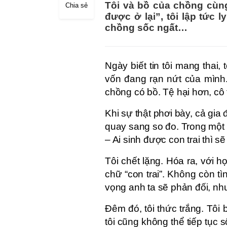
Tôi và bồ của chồng cùng
Chia sẻ
được ở lại”, tôi lập tức 
chồng sốc ngất…
Ngày biết tin tôi mang thai
vốn đang rạn nứt của mình. 
chồng có bồ. Tệ hại hơn, cô
Khi sự thật phơi bày, cả gi
quay sang so đo. Trong một 
– Ai sinh được con trai thì 
Tôi chết lặng. Hóa ra, với h
chữ “con trai”. Không còn t
vọng anh ta sẽ phản đối, như
Đêm đó, tôi thức trắng. Tôi b
tôi cũng không thể tiếp tục 