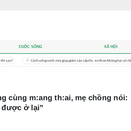
CUỘC SỐNG
XÃ HỘI
Cách uống nước mía giúp giảm cân cấp tốc, eo thon không hại sức khỏe
ng cùng m:ang th:ai, mẹ chồng nói:
ẽ được ở lại”