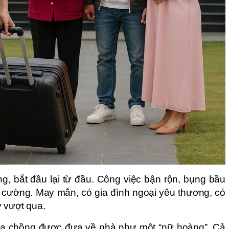
rắng, bắt đầu lại từ đầu. Công việc bận rộn, bụng bầu
n cường. May mắn, có gia đình ngoại yêu thương, có
y vượt qua.
của chồng được đưa về nhà như một “nữ hoàng”. Cả