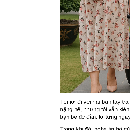
Tôi rời đi với hai bàn tay t
nặng nề, nhưng tôi vẫn kiê
bạn bè đỡ đần, tôi từng ngà
Trong khi đó, nghe tin bồ 