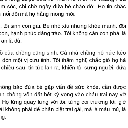
ăm sóc, chỉ chờ ngày đứa bé chào đời. Họ tin chắc
ời nối dõi mà họ hằng mong mỏi.
au, tôi sinh con gái. Bé nhỏ xíu nhưng khỏe mạnh, đôi
con, hạnh phúc dâng trào. Tôi không cần con phải là
 an là đủ.
 bồ của chồng cũng sinh. Cả nhà chồng nô nức kéo
đón một vị cứu tinh. Tôi thầm nghĩ, chắc giờ họ hả
chiều sau, tin tức lan ra, khiến tôi sững người: đứa
 thông báo đứa bé gặp vấn đề sức khỏe, cần được
ình chồng vốn đặt hết kỳ vọng vào cháu trai nay vỡ
Họ từng quay lưng với tôi, từng coi thường tôi, giờ
ái không phải để phân biệt trai gái, mà là máu mủ, là
ng.