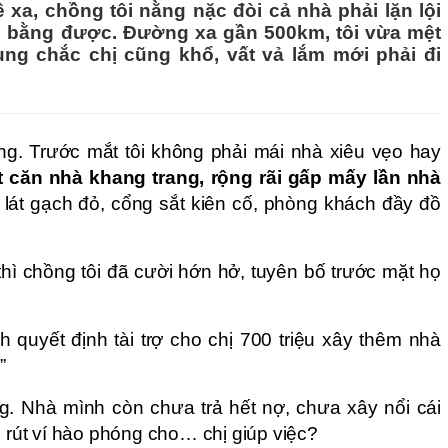
ê xa, chồng tôi nằng nặc đòi cả nhà phải lặn lội
o bằng được. Đường xa gần 500km, tôi vừa mệt
ng chắc chị cũng khổ, vất vả lắm mới phải đi
ng. Trước mắt tôi không phải mái nhà xiêu vẹo hay
 căn nhà khang trang, rộng rãi gấp mấy lần nhà
lát gạch đỏ, cổng sắt kiên cố, phòng khách đầy đồ
hì chồng tôi đã cười hớn hở, tuyên bố trước mặt họ
h quyết định tài trợ cho chị 700 triệu xây thêm nhà
”
. Nhà mình còn chưa trả hết nợ, chưa xây nổi cái
i rút ví hào phóng cho… chị giúp việc?