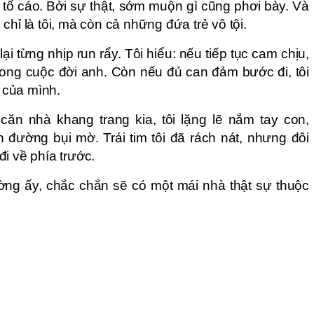
y tố cáo. Bởi sự thật, sớm muộn gì cũng phơi bày. Và
chỉ là tôi, mà còn cả những đứa trẻ vô tội.
lại từng nhịp run rẩy. Tôi hiểu: nếu tiếp tục cam chịu,
 trong cuộc đời anh. Còn nếu đủ can đảm bước đi, tôi
g của mình.
 căn nhà khang trang kia, tôi lặng lẽ nắm tay con,
 đường bụi mờ. Trái tim tôi đã rách nát, nhưng đôi
i về phía trước.
đường ấy, chắc chắn sẽ có một mái nhà thật sự thuộc