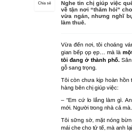
Nghe tin chị giúp việc qu
Chia sẻ
về tận nơi “thăm hỏi” ch
vừa ngán, nhưng nghĩ bụ
làm thuê.
Vừa đến nơi, tôi choáng vá
gian bếp ọp ẹp… mà là
một
tôi đang ở thành phố.
Sân 
gỗ sang trọng.
Tôi còn chưa kịp hoàn hồn t
hàng bên chị giúp việc:
– “Em cứ lo lắng làm gì. An
mới. Người trong nhà cả mà.
Tôi sững sờ, mặt nóng bừng
mái che cho tử tế, mà anh lạ