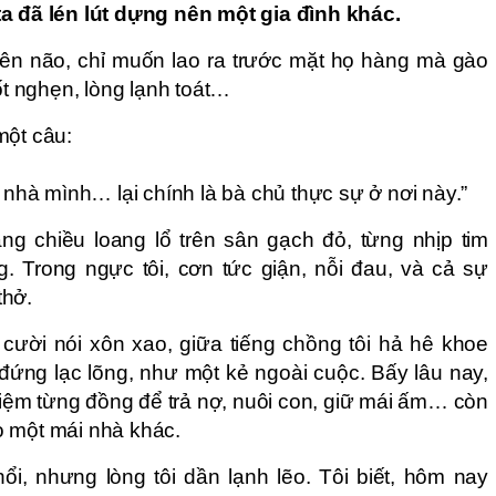
ta đã lén lút dựng nên một gia đình khác.
lên não, chỉ muốn lao ra trước mặt họ hàng mà gào
uốt nghẹn, lòng lạnh toát…
một câu:
g nhà mình… lại chính là bà chủ thực sự ở nơi này.”
ng chiều loang lổ trên sân gạch đỏ, từng nhịp tim
. Trong ngực tôi, cơn tức giận, nỗi đau, và cả sự
thở.
cười nói xôn xao, giữa tiếng chồng tôi hả hê khoe
đứng lạc lõng, như một kẻ ngoài cuộc. Bấy lâu nay,
 kiệm từng đồng để trả nợ, nuôi con, giữ mái ấm… còn
o một mái nhà khác.
i, nhưng lòng tôi dần lạnh lẽo. Tôi biết, hôm nay