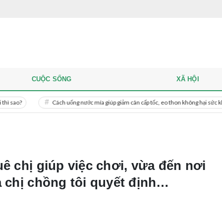
CUỘC SỐNG
XÃ HỘI
Cách uống nước mía giúp giảm cân cấp tốc, eo thon không hại sức khỏe
ê chị giúp việc chơi, vừa đến nơi
a chị chồng tôi quyết định…