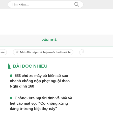
VĂN HOÁ
Miền Bắc sắp xuất hiện mưa to đến rất to
Danh tính người phụ nữ bị bạn t
BÀI ĐỌC NHIỀU
583 chủ xe máy có biển số sau
nhanh chóng nộp phạt nguội theo
Nghị định 168
Chồng đưa người tình về nhà và
hét vào mặt vợ: “Cô không xứng
đáng ở trong biệt thự này”