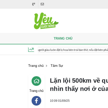
TRANG CHỦ
Khi thắp hương, người giàu luôn đặt lọ hoa bên trái bàn thờ, nếu đặt bên phải thì sao?
Thứ 6, ngày 7 tháng 8, 2026, 11:18:01
Trang chủ
Tâm Sự
Lặn lội 500km về qu
nhìn thấy nơi ở củ
Trang chủ
10:09 01/09/25