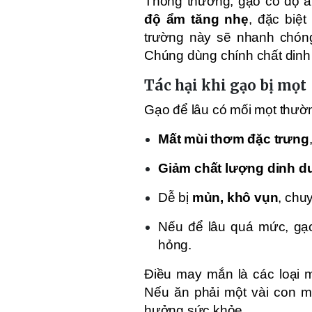
Thông thường, gạo có độ ẩm
độ ẩm tăng nhẹ
, đặc biệ
trường này sẽ nhanh chóng
Chúng dùng chính chất dinh 
Tác hại khi gạo bị mọt
Gạo để lâu có mối mọt thườ
Mất mùi thơm đặc trưng
Giảm chất lượng dinh 
Dễ bị
mủn, khô vụn
, chu
Nếu để lâu quá mức, gạ
hỏng.
Điều may mắn là các loại
Nếu ăn phải một vài con mọ
hưởng sức khỏe.