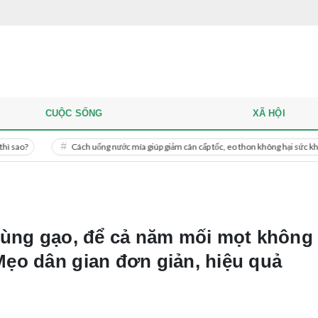
CUỘC SỐNG
XÃ HỘI
Cách uống nước mía giúp giảm cân cấp tốc, eo thon không hại sức khỏe
hùng gạo, để cả năm mối mọt không
ẹo dân gian đơn giản, hiệu quả