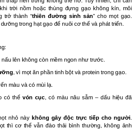
 thấp nên trứng không thể nở. Tuy nhiên, chỉ cần
t khi trời nồm hoặc thùng đựng gạo không kín, môi
 trở thành “
thiên đường sinh sản
” cho mọt gạo.
dưỡng trong hạt gạo để nuôi cơ thể và phát triển.
ng:
, nấu lên không còn mềm ngon như trước.
dưỡng
, vì mọt ăn phần tinh bột và protein trong gạo.
yển màu và có mùi lạ.
o có thể
vón cục
, có màu nâu sẫm – dấu hiệu đã
 mọt nhỏ này
không gây độc trực tiếp cho người
.
t thì cơ thể vẫn đào thải bình thường, không ảnh