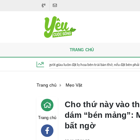
TRANG CHỦ
Khi thắp hương, người giàu luôn đặt lọ hoa bên trái bàn thờ, nếu đặt bên phải thì sao?
Thứ 5, ngày 6 tháng 8, 2026, 21:08:22
Trang chủ
Mẹo Vặt
Cho thứ này vào t
dám “bén mảng”: M
Trang chủ
bất ngờ