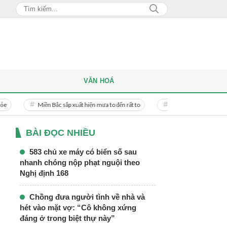
VĂN HOÁ
Miền Bắc sắp xuất hiện mưa to đến rất to
Danh tính người phụ nữ bị bạn trai
BÀI ĐỌC NHIỀU
583 chủ xe máy có biển số sau
nhanh chóng nộp phạt nguội theo
Nghị định 168
Chồng đưa người tình về nhà và
hét vào mặt vợ: “Cô không xứng
đáng ở trong biệt thự này”