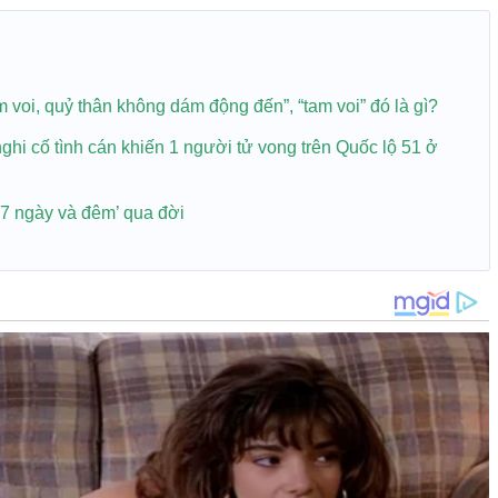
m voi, quỷ thân không dám động đến”, “tam voi” đó là gì?
nghi cố tình cán khiến 1 người tử vong trên Quốc lộ 51 ở
7 ngày và đêm’ qua đời