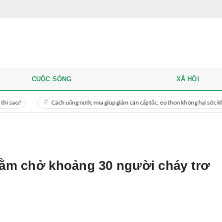
CUỘC SỐNG
XÃ HỘI
Cách uống nước mía giúp giảm cân cấp tốc, eo thon không hại sức khỏe
Mi
ằm chở khoảng 30 người cháy trơ