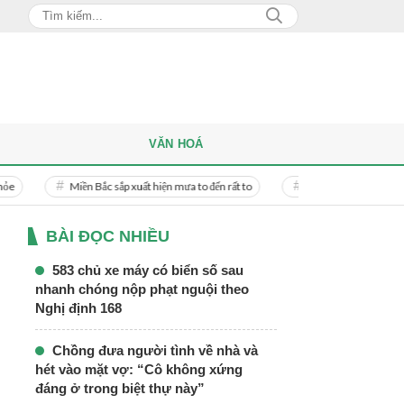
VĂN HOÁ
ền Bắc sắp xuất hiện mưa to đến rất to
Danh tính người phụ nữ bị bạn trai doa
BÀI ĐỌC NHIỀU
583 chủ xe máy có biển số sau
nhanh chóng nộp phạt nguội theo
Nghị định 168
Chồng đưa người tình về nhà và
hét vào mặt vợ: “Cô không xứng
đáng ở trong biệt thự này”