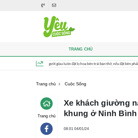
TRANG CHỦ
 thắp hương, người giàu luôn đặt lọ hoa bên trái bàn thờ, nếu đặt bên phải thì sao?
Thứ 6, ngày 7 tháng 8, 2026, 03:33:42
Trang chủ
Cuộc Sống
Xe khách giường n
khung ở Ninh Bình
Trang chủ
08:01 04/01/24