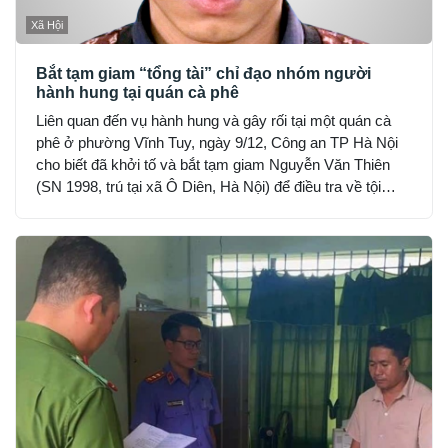
Xã Hội
Bắt tạm giam “tổng tài” chỉ đạo nhóm người
hành hung tại quán cà phê
Liên quan đến vụ hành hung và gây rối tại một quán cà
phê ở phường Vĩnh Tuy, ngày 9/12, Công an TP Hà Nội
cho biết đã khởi tố và bắt tạm giam Nguyễn Văn Thiên
(SN 1998, trú tại xã Ô Diên, Hà Nội) để điều tra về tội
“Gây rối trật tự công cộng”.