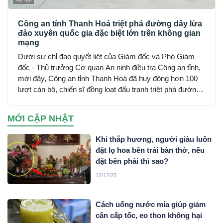
Công an tỉnh Thanh Hoá triệt phá đường dây lừa
đảo xuyên quốc gia đặc biệt lớn trên không gian
mạng
Dưới sự chỉ đạo quyết liệt của Giám đốc và Phó Giám
đốc - Thủ trưởng Cơ quan An ninh điều tra Công an tỉnh,
mới đây, Công an tỉnh Thanh Hoá đã huy động hơn 100
lượt cán bộ, chiến sĩ đồng loạt đấu tranh triệt phá đường
dây sử dụng mạng máy tính, mạng internet, phương tiện
điện tử lừa đảo chiếm đoạt tài sản trên không gian mạng
MỚI CẬP NHẬT
xuyên quốc gia do đối tượng Mai Văn Tới, sinh năm 2001
trú tại xã Nga Sơn, tỉnh Thanh Hoá cầm đầu…
Khi thắp hương, người giàu luôn
đặt lọ hoa bên trái bàn thờ, nếu
đặt bên phải thì sao?
12/12/25
Cách uống nước mía giúp giảm
cân cấp tốc, eo thon không hại