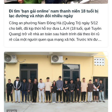
Đi tìm ‘bạn gái online’ nam thanh niên 18 tuổi bị
lạc đường và nhịn đói nhiều ngày
Công an phường Nam Đông Hà (Quảng Trị) ngày 5/12
cho biết, đã kịp thời hỗ trợ đưa L.A.H (18 tuổi, quê Tuyên
Quang) trở về nhà an toàn sau hành trình dài theo lời rủ
rê của một người quen qua mạng xã hội. Trước khi được
phát hiện, H đã hết tiền, nhịn đói suốt 2 ngày và rơi vào
trạng thái hoảng loạn.
Xã Hội