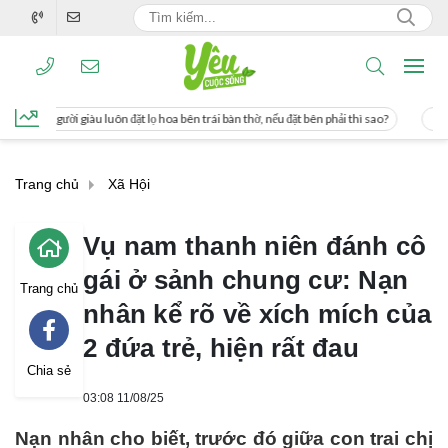
ặt lọ hoa bên trái bàn thờ, nếu đặt bên phải thì sao?
Cách uống nước mía giúp 
Trang chủ
Xã Hội
Vụ nam thanh niên đánh cô
gái ở sảnh chung cư: Nạn
Trang chủ
nhân kể rõ về xích mích của
2 đứa trẻ, hiện rất đau
Chia sẻ
03:08 11/08/25
Nạn nhân cho biết, trước đó giữa con trai chị