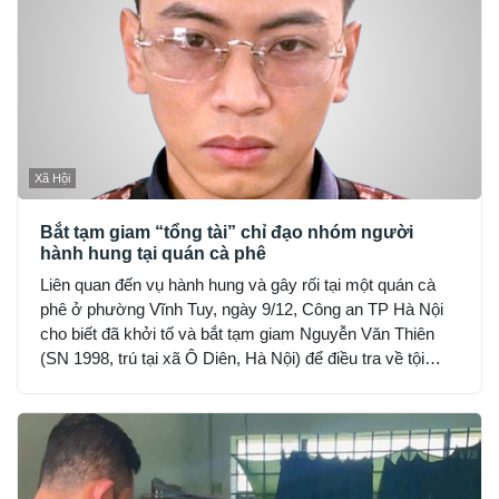
Xã Hội
Bắt tạm giam “tổng tài” chỉ đạo nhóm người
hành hung tại quán cà phê
Liên quan đến vụ hành hung và gây rối tại một quán cà
phê ở phường Vĩnh Tuy, ngày 9/12, Công an TP Hà Nội
cho biết đã khởi tố và bắt tạm giam Nguyễn Văn Thiên
(SN 1998, trú tại xã Ô Diên, Hà Nội) để điều tra về tội
“Gây rối trật tự công cộng”.