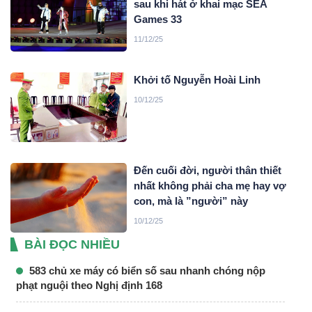
sau khi hát ở khai mạc SEA
Games 33
11/12/25
Khởi tố Nguyễn Hoài Linh
10/12/25
Đến cuối đời, người thân thiết
nhất không phải cha mẹ hay vợ
con, mà là ”người” này
10/12/25
BÀI ĐỌC NHIỀU
583 chủ xe máy có biển số sau nhanh chóng nộp
phạt nguội theo Nghị định 168