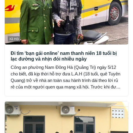
Xã Hội
Đi tìm ‘bạn gái online’ nam thanh niên 18 tuổi bị
lạc đường và nhịn đói nhiều ngày
Công an phường Nam Đông Hà (Quảng Trị) ngày 5/12
cho biết, đã kịp thời hỗ trợ đưa L.A.H (18 tuổi, quê Tuyên
Quang) trở về nhà an toàn sau hành trình dài theo lời rủ
rê của một người quen qua mạng xã hội. Trước khi được
phát hiện, H đã hết tiền, nhịn đói suốt 2 ngày và rơi vào
trạng thái hoảng loạn.