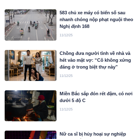
583 chủ xe máy có biển số sau
nhanh chóng nộp phạt nguội theo
Nghị định 168
11/12/25
Chồng đưa người tình về nhà và
hét vào mặt vợ: “Cô không xứng
đáng ở trong biệt thự này”
11/12/25
Miền Bắc sắp đón rét đậm, có nơi
dưới 5 độ C
11/12/25
Nữ ca sĩ bị hủy hoại sự nghiệp