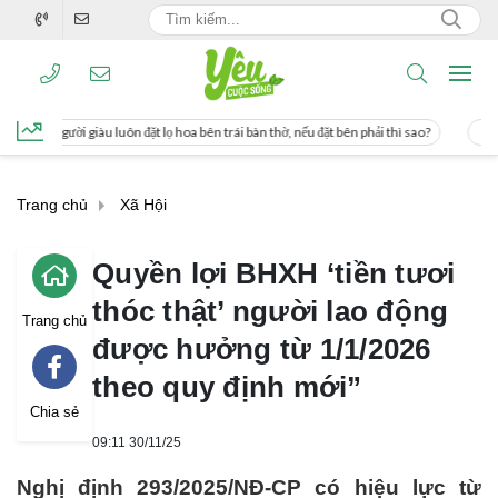
 đặt lọ hoa bên trái bàn thờ, nếu đặt bên phải thì sao?
Cách uống nước mía giú
Trang chủ
Xã Hội
Quyền lợi BHXH ‘tiền tươi
thóc thật’ người lao động
Trang chủ
được hưởng từ 1/1/2026
theo quy định mới”
Chia sẻ
09:11 30/11/25
Nghị định 293/2025/NĐ-CP có hiệu lực từ