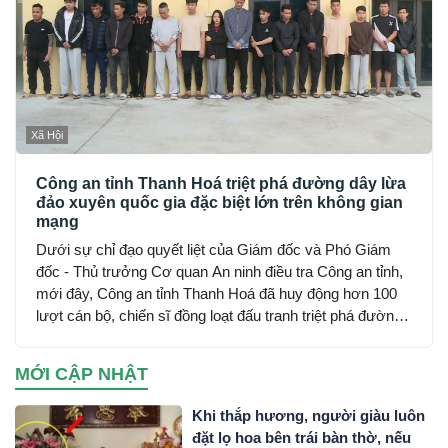
Xã Hội
Công an tỉnh Thanh Hoá triệt phá đường dây lừa
đảo xuyên quốc gia đặc biệt lớn trên không gian
mạng
Dưới sự chỉ đạo quyết liệt của Giám đốc và Phó Giám
đốc - Thủ trưởng Cơ quan An ninh điều tra Công an tỉnh,
mới đây, Công an tỉnh Thanh Hoá đã huy động hơn 100
lượt cán bộ, chiến sĩ đồng loạt đấu tranh triệt phá đường
dây sử dụng mạng máy tính, mạng internet, phương tiện
điện tử lừa đảo chiếm đoạt tài sản trên không gian mạng
MỚI CẬP NHẬT
xuyên quốc gia do đối tượng Mai Văn Tới, sinh năm 2001
trú tại xã Nga Sơn, tỉnh Thanh Hoá cầm đầu…
Khi thắp hương, người giàu luôn
đặt lọ hoa bên trái bàn thờ, nếu