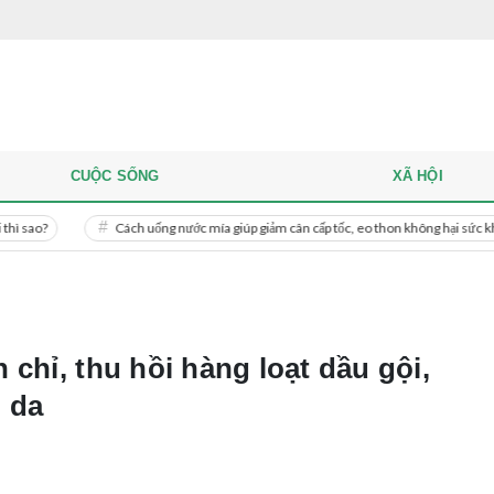
CUỘC SỐNG
XÃ HỘI
Cách uống nước mía giúp giảm cân cấp tốc, eo thon không hại sức khỏe
chỉ, thu hồi hàng loạt dầu gội,
 da