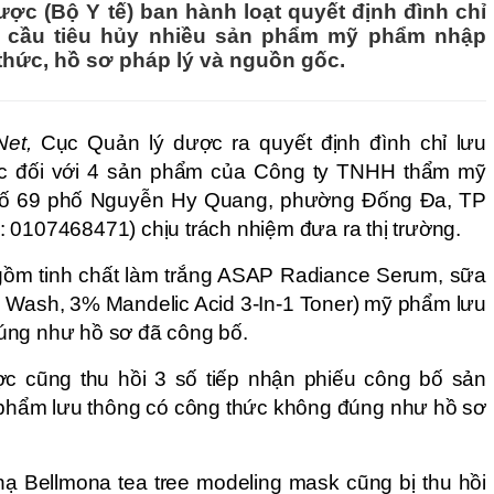
ợc (Bộ Y tế) ban hành loạt quyết định đình chỉ
êu cầu tiêu hủy nhiều sản phẩm mỹ phẩm nhập
thức, hồ sơ pháp lý và nguồn gốc.
et,
Cục Quản lý dược ra quyết định đình chỉ lưu
uốc đối với 4 sản phẩm của Công ty TNHH thẩm mỹ
A số 69 phố Nguyễn Hy Quang, phường Đống Đa, TP
 0107468471) chịu trách nhiệm đưa ra thị trường.
gồm tinh chất làm trắng ASAP Radiance Serum, sữa
1 Wash, 3% Mandelic Acid 3-In-1 Toner) mỹ phẩm lưu
úng như hồ sơ đã công bố.
c cũng thu hồi 3 số tiếp nhận phiếu công bố sản
phẩm lưu thông có công thức không đúng như hồ sơ
ạ Bellmona tea tree modeling mask cũng bị thu hồi