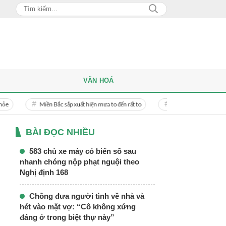
VĂN HOÁ
Miền Bắc sắp xuất hiện mưa to đến rất to
Danh tính người phụ nữ bị bạn tr
BÀI ĐỌC NHIỀU
583 chủ xe máy có biển số sau
nhanh chóng nộp phạt nguội theo
Nghị định 168
Chồng đưa người tình về nhà và
hét vào mặt vợ: “Cô không xứng
đáng ở trong biệt thự này”