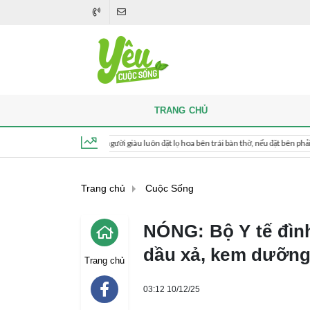
TRANG CHỦ
Khi thắp hương, người giàu luôn đặt lọ hoa bên trái bàn thờ, nếu đặt bên phải thì sao?
Thứ 6, ngày 7 tháng 8, 2026, 19:10:02
Trang chủ
Cuộc Sống
NÓNG: Bộ Y tế đình 
dầu xả, kem dưỡng
Trang chủ
03:12 10/12/25