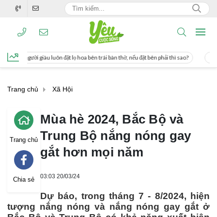
t lọ hoa bên trái bàn thờ, nếu đặt bên phải thì sao?
Cách uống nước mía giúp g
Trang chủ
Xã Hội
Mùa hè 2024, Bắc Bộ và
Trung Bộ nắng nóng gay
Trang chủ
gắt hơn mọi năm
03:03 20/03/24
Chia sẻ
Dự báo, trong tháng 7 - 8/2024, hiện
tượng nắng nóng và nắng nóng gay gắt ở