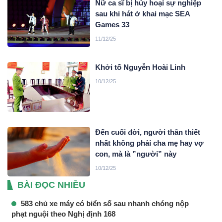
Nữ ca sĩ bị hủy hoại sự nghiệp
sau khi hát ở khai mạc SEA
Games 33
11/12/25
Khởi tố Nguyễn Hoài Linh
10/12/25
Đến cuối đời, người thân thiết
nhất không phải cha mẹ hay vợ
con, mà là ”người” này
10/12/25
BÀI ĐỌC NHIỀU
583 chủ xe máy có biển số sau nhanh chóng nộp
phạt nguội theo Nghị định 168