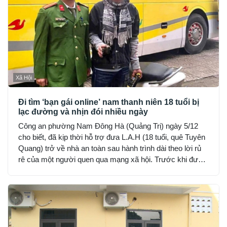
Xã Hội
Đi tìm ‘bạn gái online’ nam thanh niên 18 tuổi bị
lạc đường và nhịn đói nhiều ngày
Công an phường Nam Đông Hà (Quảng Trị) ngày 5/12
cho biết, đã kịp thời hỗ trợ đưa L.A.H (18 tuổi, quê Tuyên
Quang) trở về nhà an toàn sau hành trình dài theo lời rủ
rê của một người quen qua mạng xã hội. Trước khi được
phát hiện, H đã hết tiền, nhịn đói suốt 2 ngày và rơi vào
trạng thái hoảng loạn.