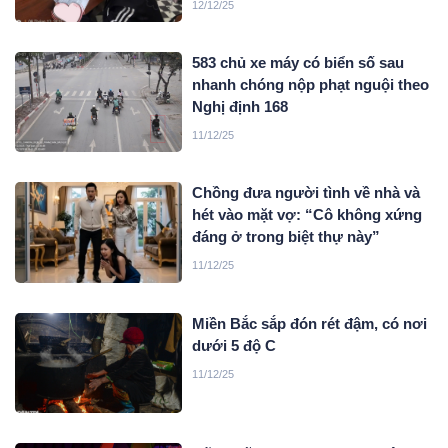
12/12/25
583 chủ xe máy có biển số sau
nhanh chóng nộp phạt nguội theo
Nghị định 168
11/12/25
Chồng đưa người tình về nhà và
hét vào mặt vợ: “Cô không xứng
đáng ở trong biệt thự này”
11/12/25
Miền Bắc sắp đón rét đậm, có nơi
dưới 5 độ C
11/12/25