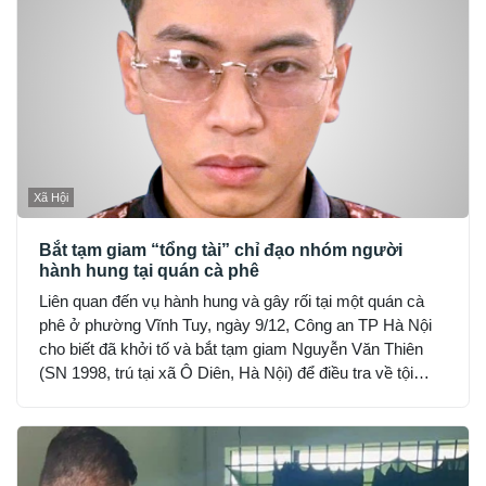
Xã Hội
Bắt tạm giam “tổng tài” chỉ đạo nhóm người
hành hung tại quán cà phê
Liên quan đến vụ hành hung và gây rối tại một quán cà
phê ở phường Vĩnh Tuy, ngày 9/12, Công an TP Hà Nội
cho biết đã khởi tố và bắt tạm giam Nguyễn Văn Thiên
(SN 1998, trú tại xã Ô Diên, Hà Nội) để điều tra về tội
“Gây rối trật tự công cộng”.