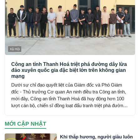
Xã Hội
Công an tỉnh Thanh Hoá triệt phá đường dây lừa
đảo xuyên quốc gia đặc biệt lớn trên không gian
mạng
Dưới sự chỉ đạo quyết liệt của Giám đốc và Phó Giám
đốc - Thủ trưởng Cơ quan An ninh điều tra Công an tỉnh,
mới đây, Công an tỉnh Thanh Hoá đã huy động hơn 100
lượt cán bộ, chiến sĩ đồng loạt đấu tranh triệt phá đường
dây sử dụng mạng máy tính, mạng internet, phương tiện
điện tử lừa đảo chiếm đoạt tài sản trên không gian mạng
MỚI CẬP NHẬT
xuyên quốc gia do đối tượng Mai Văn Tới, sinh năm 2001
trú tại xã Nga Sơn, tỉnh Thanh Hoá cầm đầu…
Khi thắp hương, người giàu luôn