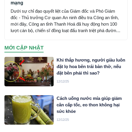
mạng
Dưới sự chỉ đạo quyết liệt của Giám đốc và Phó Giám
đốc - Thủ trưởng Cơ quan An ninh điều tra Công an tỉnh,
mới đây, Công an tỉnh Thanh Hoá đã huy động hơn 100
lượt cán bộ, chiến sĩ đồng loạt đấu tranh triệt phá đường
dây sử dụng mạng máy tính, mạng internet, phương tiện
điện tử lừa đảo chiếm đoạt tài sản trên không gian mạng
MỚI CẬP NHẬT
xuyên quốc gia do đối tượng Mai Văn Tới, sinh năm 2001
trú tại xã Nga Sơn, tỉnh Thanh Hoá cầm đầu…
Khi thắp hương, người giàu luôn
đặt lọ hoa bên trái bàn thờ, nếu
đặt bên phải thì sao?
12/12/25
Cách uống nước mía giúp giảm
cân cấp tốc, eo thon không hại
sức khỏe
12/12/25