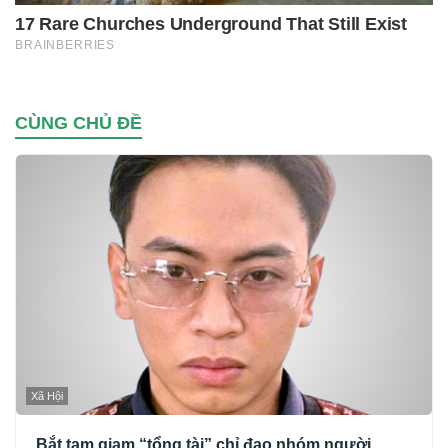
CÙNG CHỦ ĐỀ
Xã Hội
Bắt tạm giam “tổng tài” chỉ đạo nhóm người