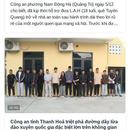
Công an phường Nam Đông Hà (Quảng Trị) ngày 5/12
cho biết, đã kịp thời hỗ trợ đưa L.A.H (18 tuổi, quê Tuyên
Quang) trở về nhà an toàn sau hành trình dài theo lời rủ
rê của một người quen qua mạng xã hội. Trước khi được
phát hiện, H đã hết tiền, nhịn đói suốt 2 ngày và rơi vào
trạng thái hoảng loạn.
Xã Hội
Công an tỉnh Thanh Hoá triệt phá đường dây lừa
đảo xuyên quốc gia đặc biệt lớn trên không gian