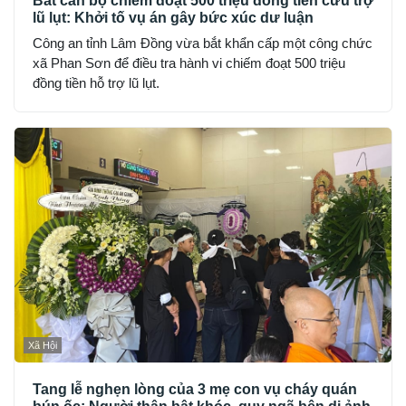
Bắt cán bộ chiếm đoạt 500 triệu đồng tiền cứu trợ
lũ lụt: Khởi tố vụ án gây bức xúc dư luận
Công an tỉnh Lâm Đồng vừa bắt khẩn cấp một công chức
xã Phan Sơn để điều tra hành vi chiếm đoạt 500 triệu
đồng tiền hỗ trợ lũ lụt.
Xã Hội
Tang lễ nghẹn lòng của 3 mẹ con vụ cháy quán