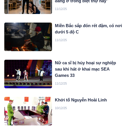
đáng ở trong biệt thự này”
11/12/25
Miền Bắc sắp đón rét đậm, có nơi
dưới 5 độ C
11/12/25
Nữ ca sĩ bị hủy hoại sự nghiệp
sau khi hát ở khai mạc SEA
Games 33
11/12/25
Khởi tố Nguyễn Hoài Linh
10/12/25