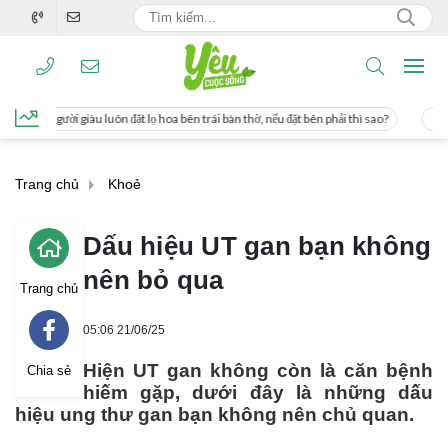
t lọ hoa bên trái bàn thờ, nếu đặt bên phải thì sao?
Cách uống nước mía giúp g
Trang chủ
Khoẻ
Dấu hiệu UT gan bạn không
nên bỏ qua
Trang chủ
05:06 21/06/25
Hiện UT gan không còn là căn bệnh
Chia sẻ
hiếm gặp, dưới đây là những dấu
hiệu ung thư gan bạn không nên chủ quan.