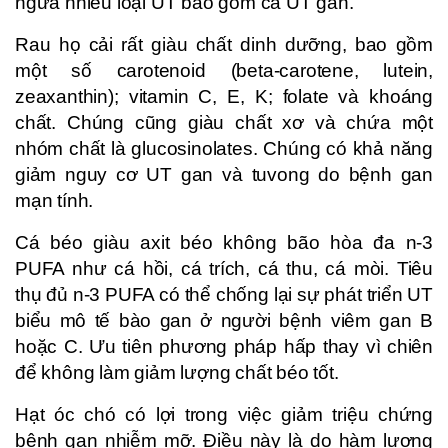
ngừa nhiều loại UT bao gồm cả UT gan.
Rau họ cải rất giàu chất dinh dưỡng, bao gồm
một số carotenoid (beta-carotene, lutein,
zeaxanthin); vitamin C, E, K; folate và khoáng
chất. Chúng cũng giàu chất xơ và chứa một
nhóm chất là glucosinolates. Chúng có khả năng
giảm nguy cơ UT gan và tuvong do bệnh gan
mạn tính.
Cá béo giàu axit béo không bão hòa đa n-3
PUFA như cá hồi, cá trích, cá thu, cá mòi. Tiêu
thụ đủ n-3 PUFA có thể chống lại sự phát triển UT
biểu mô tế bào gan ở người bệnh viêm gan B
hoặc C. Ưu tiên phương pháp hấp thay vì chiên
để không làm giảm lượng chất béo tốt.
Hạt óc chó có lợi trong việc giảm triệu chứng
bệnh gan nhiễm mỡ. Điều này là do hàm lượng