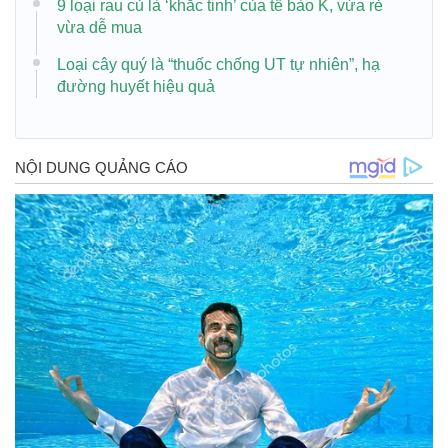
9 loại rau củ là ‘khắc tinh’ của tế bào K, vừa rẻ
vừa dễ mua
Loại cây quý là “thuốc chống UT tự nhiên”, hạ
đường huyết hiệu quả