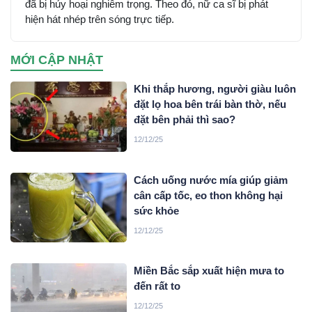
đã bị hủy hoại nghiêm trọng. Theo đó, nữ ca sĩ bị phát
hiện hát nhép trên sóng trực tiếp.
MỚI CẬP NHẬT
Khi thắp hương, người giàu luôn
đặt lọ hoa bên trái bàn thờ, nếu
đặt bên phải thì sao?
12/12/25
Cách uống nước mía giúp giảm
cân cấp tốc, eo thon không hại
sức khỏe
12/12/25
Miền Bắc sắp xuất hiện mưa to
đến rất to
12/12/25