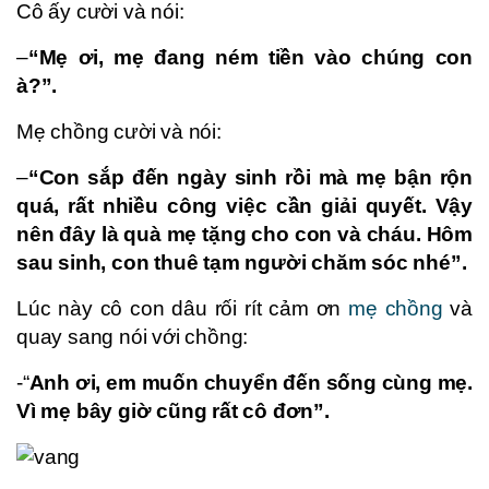
Cô ấy cười và nói:
–
“Mẹ ơi, mẹ đang ném tiền vào chúng con
à?”.
Mẹ chồng cười và nói:
–
“Con sắp đến ngày sinh rồi mà mẹ bận rộn
quá, rất nhiều công việc cần giải quyết. Vậy
nên đây là quà mẹ tặng cho con và cháu. Hôm
sau sinh, con thuê tạm người chăm sóc nhé”.
Lúc này cô con dâu rối rít cảm ơn
mẹ chồng
và
quay sang nói với chồng:
-“
Anh ơi, em muốn chuyển đến sống cùng mẹ.
Vì mẹ bây giờ cũng rất cô đơn”.