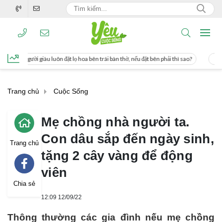
ôn đặt lọ hoa bên trái bàn thờ, nếu đặt bên phải thì sao?
Cách uống nước mía g
Trang chủ
Cuộc Sống
Mẹ chồng nhà người ta.
Con dâu sắp đến ngày sinh,
Trang chủ
tặng 2 cây vàng để động
viên
Chia sẻ
12:09 12/09/22
Thông thường các gia đình nếu mẹ chồng