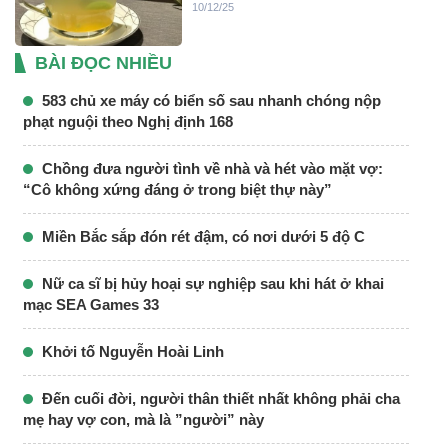
10/12/25
BÀI ĐỌC NHIỀU
583 chủ xe máy có biển số sau nhanh chóng nộp
phạt nguội theo Nghị định 168
Chồng đưa người tình về nhà và hét vào mặt vợ:
“Cô không xứng đáng ở trong biệt thự này”
Miền Bắc sắp đón rét đậm, có nơi dưới 5 độ C
Nữ ca sĩ bị hủy hoại sự nghiệp sau khi hát ở khai
mạc SEA Games 33
Khởi tố Nguyễn Hoài Linh
Đến cuối đời, người thân thiết nhất không phải cha
mẹ hay vợ con, mà là ”người” này