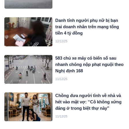
Danh tính người phụ nữ bị bạn
trai doanh nhân trên mạng tống
tiền 4 tỷ đồng
12/12/25
583 chủ xe máy có biển số sau
nhanh chóng nộp phạt nguội theo
Nghị định 168
11/12/25
Chồng đưa người tình về nhà và
hét vào mặt vợ: “Cô không xứng
đáng ở trong biệt thự này”
11/12/25