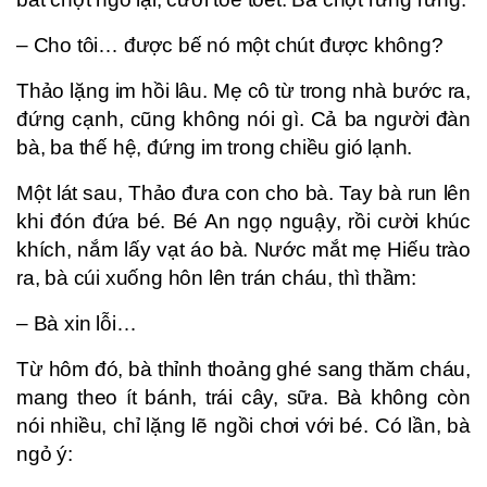
– Cho tôi… được bế nó một chút được không?
Thảo lặng im hồi lâu. Mẹ cô từ trong nhà bước ra,
đứng cạnh, cũng không nói gì. Cả ba người đàn
bà, ba thế hệ, đứng im trong chiều gió lạnh.
Một lát sau, Thảo đưa con cho bà. Tay bà run lên
khi đón đứa bé. Bé An ngọ nguậy, rồi cười khúc
khích, nắm lấy vạt áo bà. Nước mắt mẹ Hiếu trào
ra, bà cúi xuống hôn lên trán cháu, thì thầm:
– Bà xin lỗi…
Từ hôm đó, bà thỉnh thoảng ghé sang thăm cháu,
mang theo ít bánh, trái cây, sữa. Bà không còn
nói nhiều, chỉ lặng lẽ ngồi chơi với bé. Có lần, bà
ngỏ ý: