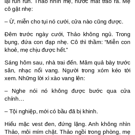
lại run run. Thảo nhìn mẹ, nước mắt trào ra. Mẹ
cô gật nhẹ:
– Ừ, miễn cho tụi nó cưới, cửa nào cũng được.
Đêm trước ngày cưới, Thảo không ngủ. Trong
bụng, đứa con đạp nhẹ. Cô thì thầm: “Miễn con
khoẻ, mẹ chịu được hết.”
Sáng hôm sau, nhà trai đến. Mâm quả bày trước
sân, nhạc nổi vang. Người trong xóm kéo tới
xem. Những lời xì xào vang lên:
– Nghe nói nó không được bước qua cửa
chính…
– Tội nghiệp, mới có bầu đã bị khinh.
Hiếu mặc vest đen, đứng lặng. Anh không nhìn
Thảo, môi mím chặt. Thảo ngồi trong phòng, mẹ