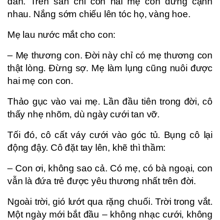
dần. Trên sân chỉ còn hai mẹ con đứng cạnh
nhau. Nắng sớm chiếu lên tóc họ, vàng hoe.
Mẹ lau nước mắt cho con:
– Mẹ thương con. Đời này chỉ có mẹ thương con
thật lòng. Đừng sợ. Mẹ làm lụng cũng nuôi được
hai mẹ con con.
Thảo gục vào vai mẹ. Lần đầu tiên trong đời, cô
thấy nhẹ nhõm, dù ngày cưới tan vỡ.
Tối đó, cô cất váy cưới vào góc tủ. Bụng cô lại
động đậy. Cô đặt tay lên, khẽ thì thầm:
– Con ơi, không sao cả. Có mẹ, có bà ngoại, con
vẫn là đứa trẻ được yêu thương nhất trên đời.
Ngoài trời, gió lướt qua rặng chuối. Trời trong vắt.
Một ngày mới bắt đầu – không nhạc cưới, không