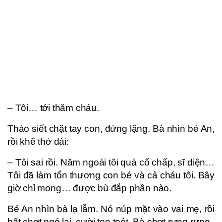
– Tôi… tới thăm cháu.
Thảo siết chặt tay con, đứng lặng. Bà nhìn bé An,
rồi khẽ thở dài:
– Tôi sai rồi. Năm ngoái tôi quá cố chấp, sĩ diện…
Tôi đã làm tổn thương con bé và cả cháu tôi. Bây
giờ chỉ mong… được bù đắp phần nào.
Bé An nhìn bà lạ lẫm. Nó núp mặt vào vai mẹ, rồi
bất chợt ngó lại, cười toe toét. Bà chợt rưng rưng.