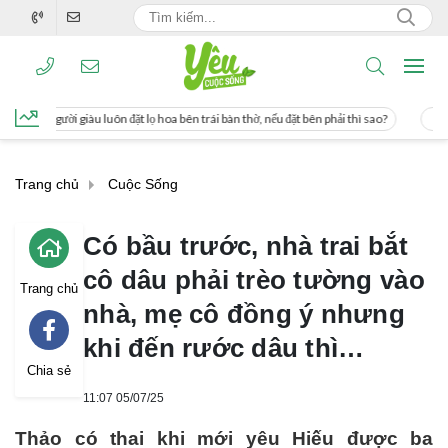
ặt lọ hoa bên trái bàn thờ, nếu đặt bên phải thì sao?
Cách uống nước mía giúp 
Trang chủ
Cuộc Sống
Có bầu trước, nhà trai bắt
cô dâu phải trèo tường vào
Trang chủ
nhà, mẹ cô đồng ý nhưng
khi đến rước dâu thì…
Chia sẻ
11:07 05/07/25
Thảo có thai khi mới yêu Hiếu được ba