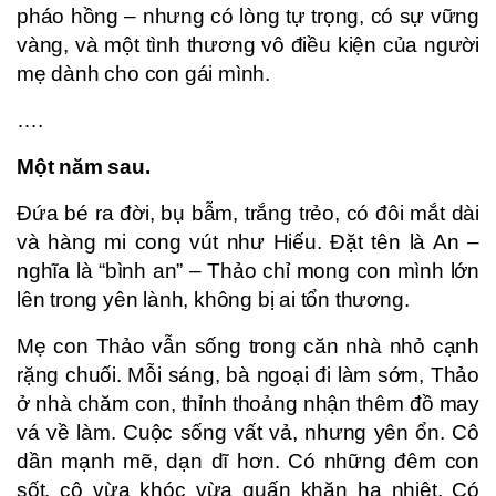
pháo hồng – nhưng có lòng tự trọng, có sự vững
vàng, và một tình thương vô điều kiện của người
mẹ dành cho con gái mình.
….
Một năm sau.
Đứa bé ra đời, bụ bẫm, trắng trẻo, có đôi mắt dài
và hàng mi cong vút như Hiếu. Đặt tên là An –
nghĩa là “bình an” – Thảo chỉ mong con mình lớn
lên trong yên lành, không bị ai tổn thương.
Mẹ con Thảo vẫn sống trong căn nhà nhỏ cạnh
rặng chuối. Mỗi sáng, bà ngoại đi làm sớm, Thảo
ở nhà chăm con, thỉnh thoảng nhận thêm đồ may
vá về làm. Cuộc sống vất vả, nhưng yên ổn. Cô
dần mạnh mẽ, dạn dĩ hơn. Có những đêm con
sốt, cô vừa khóc vừa quấn khăn hạ nhiệt. Có