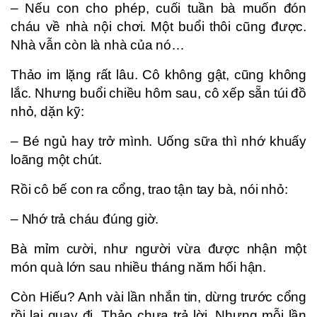
– Nếu con cho phép, cuối tuần bà muốn đón
cháu về nhà nội chơi. Một buổi thôi cũng được.
Nhà vẫn còn là nhà của nó…
Thảo im lặng rất lâu. Cô không gật, cũng không
lắc. Nhưng buổi chiều hôm sau, cô xếp sẵn túi đồ
nhỏ, dặn kỹ:
– Bé ngủ hay trở mình. Uống sữa thì nhớ khuấy
loãng một chút.
Rồi cô bế con ra cổng, trao tận tay bà, nói nhỏ:
– Nhớ trả cháu đúng giờ.
Bà mỉm cười, như người vừa được nhận một
món quà lớn sau nhiều tháng năm hối hận.
Còn Hiếu? Anh vài lần nhắn tin, dừng trước cổng
rồi lại quay đi. Thảo chưa trả lời. Nhưng mỗi lần