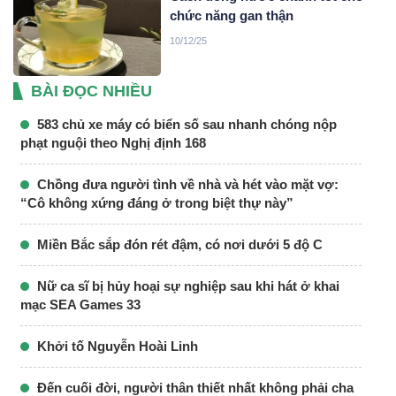
chức năng gan thận
10/12/25
BÀI ĐỌC NHIỀU
583 chủ xe máy có biển số sau nhanh chóng nộp
phạt nguội theo Nghị định 168
Chồng đưa người tình về nhà và hét vào mặt vợ:
“Cô không xứng đáng ở trong biệt thự này”
Miền Bắc sắp đón rét đậm, có nơi dưới 5 độ C
Nữ ca sĩ bị hủy hoại sự nghiệp sau khi hát ở khai
mạc SEA Games 33
Khởi tố Nguyễn Hoài Linh
Đến cuối đời, người thân thiết nhất không phải cha