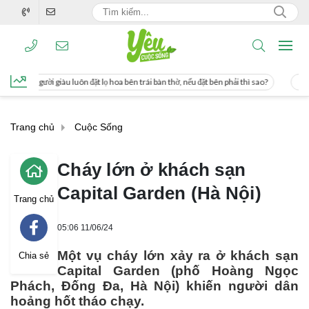
lọ hoa bên trái bàn thờ, nếu đặt bên phải thì sao?
Cách uống nước mía giúp giả
Trang chủ
Cuộc Sống
Cháy lớn ở khách sạn
Capital Garden (Hà Nội)
Trang chủ
05:06 11/06/24
Một vụ cháy lớn xảy ra ở khách sạn
Chia sẻ
Capital Garden (phố Hoàng Ngọc
Phách, Đống Đa, Hà Nội) khiến người dân
hoảng hốt tháo chạy.