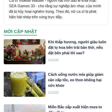
Ca sĩ Violette Wautier - người hát mở đầu lễ khai mạc
SEA Games 33 - cho rằng sự nghiệp âm nhạc của mình
đã bị hủy hoại nghiêm trọng. Theo đó, nữ ca sĩ bị phát
hiện hát nhép trên sóng trực tiếp.
MỚI CẬP NHẬT
Khi thắp hương, người giàu luôn
đặt lọ hoa bên trái bàn thờ, nếu
đặt bên phải thì sao?
12/12/25
Cách uống nước mía giúp giảm
cân cấp tốc, eo thon không hại
sức khỏe
12/12/25
Miền Bắc sắp xuất hiện mưa to