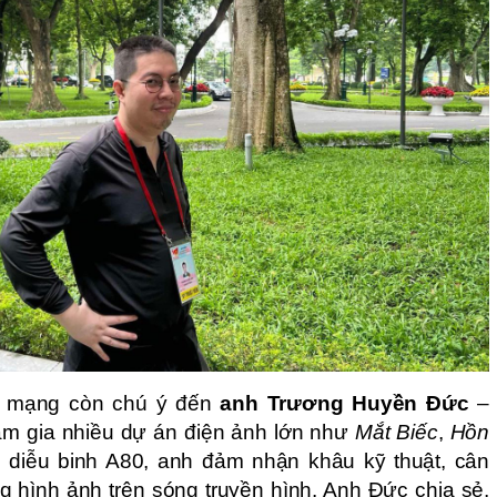
g mạng còn chú ý đến
anh Trương Huyền Đức
–
am gia nhiều dự án điện ảnh lớn như
Mắt Biếc
,
Hồn
ễ diễu binh A80, anh đảm nhận khâu kỹ thuật, cân
g hình ảnh trên sóng truyền hình. Anh Đức chia sẻ,