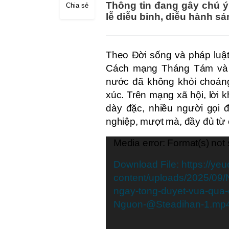
Thông tin đang gây chú ý
Chia sẻ
lễ diễu binh, diễu hành sá
Theo Đời sống và pháp luật
Cách mạng Tháng Tám và Q
nước đã không khỏi choáng
xúc. Trên mạng xã hội, lời 
dày đặc, nhiều người gọi 
nghiệp, mượt mà, đầy đủ từ
Video
Media error: Format(s) not
Player
Download File: https://ye
content/uploads/2025/09/
ngay-tong-duyet-vua-qua-d
Nguon-@Steadihan-1.mp