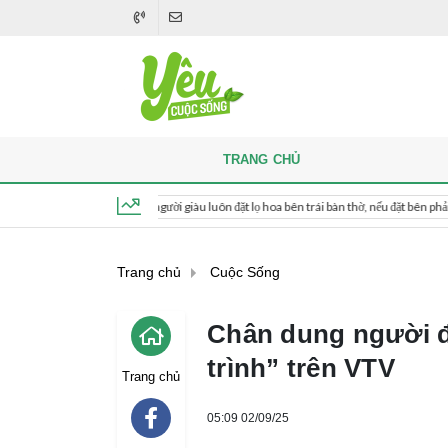
TRANG CHỦ
Khi thắp hương, người giàu luôn đặt lọ hoa bên trái bàn thờ, nếu đặt bên phải thì sao?
Thứ 7, ngày 8 tháng 8, 2026, 04:31:58
Trang chủ
Cuộc Sống
Chân dung người 
trình” trên VTV
Trang chủ
05:09 02/09/25