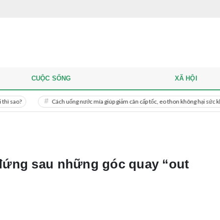
CUỘC SỐNG
XÃ HỘI
Cách uống nước mía giúp giảm cân cấp tốc, eo thon không hại sức khỏe
đứng sau những góc quay “out