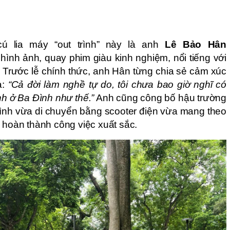
 lia máy “out trình” này là anh
Lê Bảo Hân
hình ảnh, quay phim giàu kinh nghiệm, nổi tiếng với
 Trước lễ chính thức, anh Hân từng chia sẻ cảm xúc
a:
“Cả đời làm nghề tự do, tôi chưa bao giờ nghĩ có
h ở Ba Đình như thế.”
Anh cũng công bố hậu trường
mình vừa di chuyển bằng scooter điện vừa mang theo
n hoàn thành công việc xuất sắc.