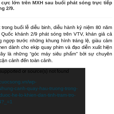
 cực lớn trên MXH sau buổi phát sóng trực tiếp
ng 2/9.
 trong buổi lễ diễu binh, diễu hành kỷ niệm 80 năm
uốc khánh 2/9 phát sóng trên VTV, khán giả cả
 ngợp trước những khung hình tráng lệ, giàu cảm
khen dành cho ekip quay phim và đạo diễn xuất hiện
đây là những “góc máy siêu phẩm” bởi sự chuyên
 cận cảnh đến toàn cảnh.
 supported or source(s) not found
ucuocsong.vn/wp-
Nhung-canh-quay-hau-truong-trong-
uoc-he-lo-khien-dan-tinh-tram-tro-
4?_=1