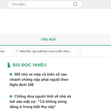
VĂN HOÁ
Miền Bắc sắp xuất hiện mưa to đến rất to
Danh tính người phụ nữ bị bạn tr
BÀI ĐỌC NHIỀU
583 chủ xe máy có biển số sau
nhanh chóng nộp phạt nguội theo
Nghị định 168
Chồng đưa người tình về nhà và
hét vào mặt vợ: “Cô không xứng
đáng ở trong biệt thự này”