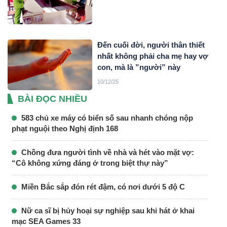
Đến cuối đời, người thân thiết
nhất không phải cha mẹ hay vợ
con, mà là ”người” này
10/12/25
BÀI ĐỌC NHIỀU
583 chủ xe máy có biển số sau nhanh chóng nộp
phạt nguội theo Nghị định 168
Chồng đưa người tình về nhà và hét vào mặt vợ:
“Cô không xứng đáng ở trong biệt thự này”
Miền Bắc sắp đón rét đậm, có nơi dưới 5 độ C
Nữ ca sĩ bị hủy hoại sự nghiệp sau khi hát ở khai
mạc SEA Games 33