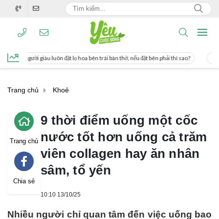
 lọ hoa bên trái bàn thờ, nếu đặt bên phải thì sao?
Cách uống nước mía giúp gi
Trang chủ
Khoẻ
9 thời điểm uống một cốc
nước tốt hơn uống cả trăm
Trang chủ
viên collagen hay ăn nhân
sâm, tổ yến
Chia sẻ
10:10 13/10/25
Nhiều người chỉ quan tâm đến việc uống bao