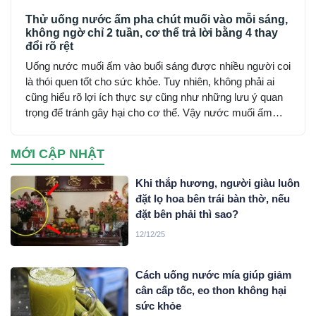
Thử uống nước ấm pha chút muối vào mỗi sáng,
không ngờ chỉ 2 tuần, cơ thể trả lời bằng 4 thay
đổi rõ rệt
Uống nước muối ấm vào buổi sáng được nhiều người coi
là thói quen tốt cho sức khỏe. Tuy nhiên, không phải ai
cũng hiểu rõ lợi ích thực sự cũng như những lưu ý quan
trọng để tránh gây hại cho cơ thể. Vậy nước muối ấm
mang lại những tác dụng gì và cần thận trọng ra sao khi
sử dụng?
MỚI CẬP NHẬT
Khi thắp hương, người giàu luôn
đặt lọ hoa bên trái bàn thờ, nếu
đặt bên phải thì sao?
12/12/25
Cách uống nước mía giúp giảm
cân cấp tốc, eo thon không hại
sức khỏe