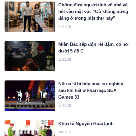
Chồng đưa người tình về nhà và
hét vào mặt vợ: “Cô không xứng
đáng ở trong biệt thự này”
11/12/25
Miền Bắc sắp đón rét đậm, có nơi
dưới 5 độ C
11/12/25
Nữ ca sĩ bị hủy hoại sự nghiệp
sau khi hát ở khai mạc SEA
Games 33
11/12/25
Khởi tố Nguyễn Hoài Linh
10/12/25