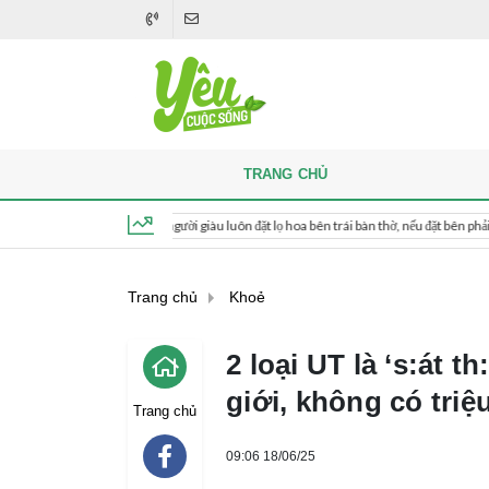
TRANG CHỦ
Khi thắp hương, người giàu luôn đặt lọ hoa bên trái bàn thờ, nếu đặt bên phải thì sao?
Chủ nhật, ngày 9 tháng 8, 2026, 07:14:30
Trang chủ
Khoẻ
2 loại UT là ‘s:át 
giới, không có tri
Trang chủ
09:06 18/06/25