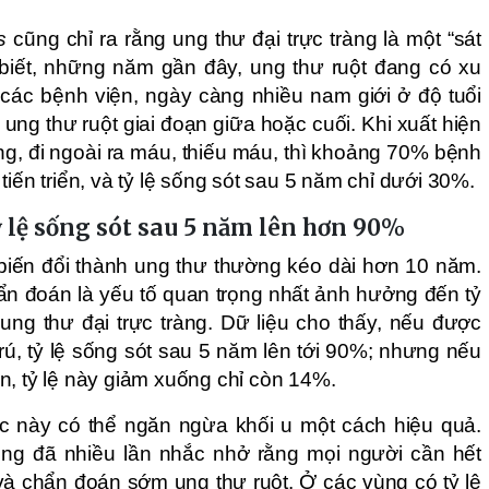
s
cũng chỉ ra rằng ung thư đại trực tràng là một “sát
biết, những năm gần đây, ung thư ruột đang có xu
 các bệnh viện, ngày càng nhiều nam giới ở độ tuổi
ng thư ruột giai đoạn giữa hoặc cuối. Khi xuất hiện
g, đi ngoài ra máu, thiếu máu, thì khoảng 70% bệnh
tiến triển, và tỷ lệ sống sót sau 5 năm chỉ dưới 30%.
 lệ sống sót sau 5 năm lên hơn 90%
 biến đổi thành ung thư thường kéo dài hơn 10 năm.
ẩn đoán là yếu tố quan trọng nhất ảnh hưởng đến tỷ
ung thư đại trực tràng. Dữ liệu cho thấy, nếu được
rú, tỷ lệ sống sót sau 5 năm lên tới 90%; nhưng nếu
n, tỷ lệ này giảm xuống chỉ còn 14%.
iệc này có thể ngăn ngừa khối u một cách hiệu quả.
ũng đã nhiều lần nhắc nhở rằng mọi người cần hết
 và chẩn đoán sớm ung thư ruột. Ở các vùng có tỷ lệ