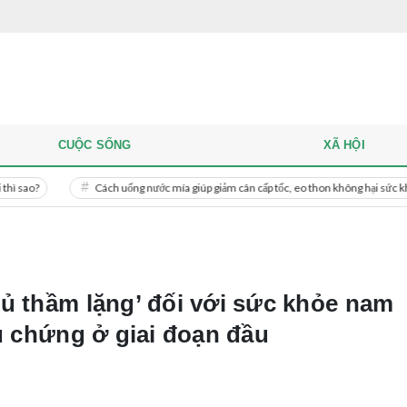
CUỘC SỐNG
XÃ HỘI
Cách uống nước mía giúp giảm cân cấp tốc, eo thon không hại sức khỏe
th:ủ thầm lặng’ đối với sức khỏe nam
ệu chứng ở giai đoạn đầu