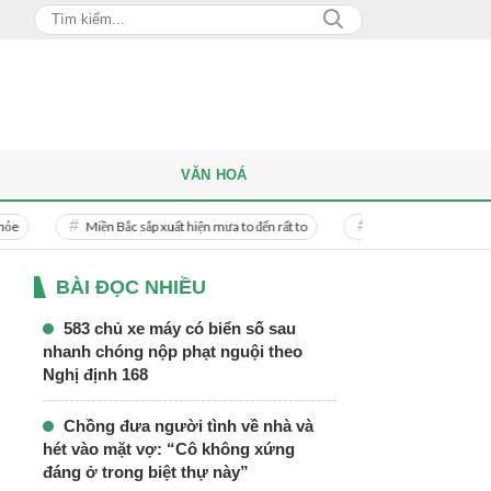
VĂN HOÁ
Miền Bắc sắp xuất hiện mưa to đến rất to
Danh tính người phụ nữ bị bạn t
BÀI ĐỌC NHIỀU
583 chủ xe máy có biển số sau
nhanh chóng nộp phạt nguội theo
Nghị định 168
Chồng đưa người tình về nhà và
hét vào mặt vợ: “Cô không xứng
đáng ở trong biệt thự này”