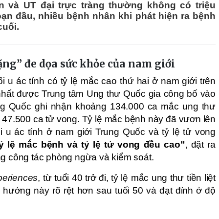
ến và UT đại trực tràng thường không có triệu
oạn đầu, nhiều bệnh nhân khi phát hiện ra bệnh
cuối.
ặng” đe dọa sức khỏe của nam giới
hối u ác tính có tỷ lệ mắc cao thứ hai ở nam giới trên
 nhất được Trung tâm Ung thư Quốc gia công bố vào
g Quốc ghi nhận khoảng 134.000 ca mắc ung thư
ng 47.500 ca tử vong. Tỷ lệ mắc bệnh này đã vươn lên
hối u ác tính ở nam giới Trung Quốc và tỷ lệ tử vong
tỷ lệ mắc bệnh và tỷ lệ tử vong đều cao”
, đặt ra
ng công tác phòng ngừa và kiểm soát.
periences
, từ tuổi 40 trở đi, tỷ lệ mắc ung thư tiền liệt
u hướng này rõ rệt hơn sau tuổi 50 và đạt đỉnh ở độ